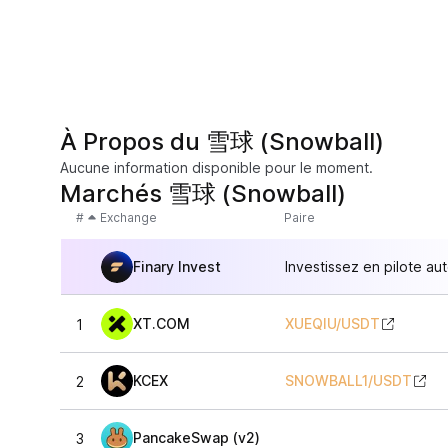
À Propos du 雪球 (Snowball)
Aucune information disponible pour le moment.
Marchés 雪球 (Snowball)
#
Exchange
Paire
Finary Invest
Investissez en pilote au
XT.COM
XUEQIU
/
USDT
1
KCEX
SNOWBALL1
/
USDT
2
PancakeSwap (v2)
3