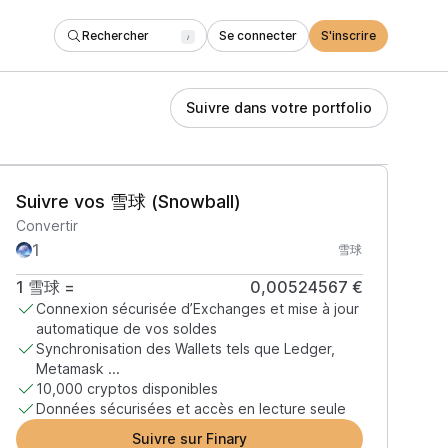
Rechercher
Se connecter
S'inscrire
/
Suivre dans votre portfolio
Suivre vos 雪球 (Snowball)
Convertir
雪球
1
雪球
=
0,00524567 €
Connexion sécurisée d’Exchanges et mise à jour
automatique de vos soldes
Synchronisation des Wallets tels que Ledger,
Metamask ...
10,000 cryptos disponibles
Données sécurisées et accès en lecture seule
Suivre sur Finary