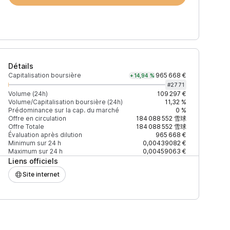
Détails
Capitalisation boursière
965 668 €
+14,94 %
#
2771
Volume (24h)
109 297 €
Volume/Capitalisation boursière (24h)
11,32 %
Prédominance sur la cap. du marché
0 %
e (24h)
% du volume
Confiance
Mis à jour
Offre en circulation
184 088 552
雪球
Offre Totale
184 088 552
雪球
Évaluation après dilution
965 668 €
Minimum sur 24 h
0,00439082 €
Maximum sur 24 h
0,00459063 €
Liens officiels
 598 $
75,68 %
Récemment
ÉLEVÉE
Site internet
0 716 $
24,32 %
Récemment
ÉLEVÉE
 508 $
35,24 %
Récemment
ÉLEVÉE