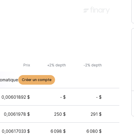
Prix
+2% depth
-2% depth
Volum
tomatique
Créer un compte
0,00601892 $
- $
- $
95
0,0061978 $
250 $
291 $
3
0,00617033 $
6 098 $
6 080 $
44