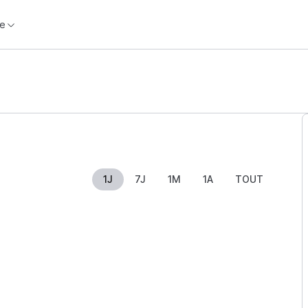
e
1J
7J
1M
1A
TOUT