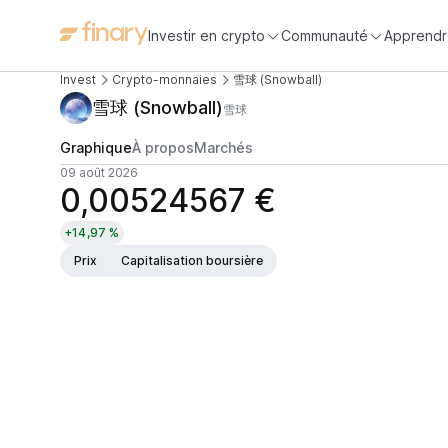
Investir en crypto
Communauté
Apprendr
Invest
Crypto-monnaies
雪球 (Snowball)
雪球 (Snowball)
雪球
Graphique
À propos
Marchés
09 août 2026
0,00524567 €
+14,97 %
Prix
Capitalisation boursière