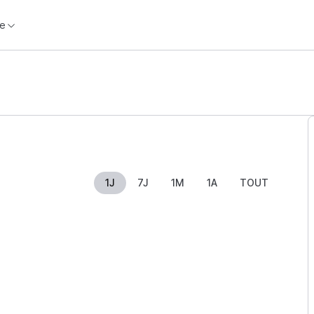
e
1J
7J
1M
1A
TOUT