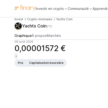
Investir en crypto
Communauté
Apprendr
Invest
Crypto-monnaies
Yachts Coin
Yachts Coin
YTC
Graphique
À propos
Marchés
08 août 2026
0,00001572 €
-
Prix
Capitalisation boursière