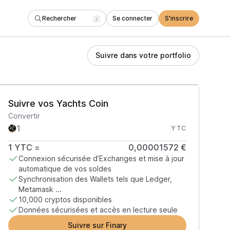
Rechercher
Se connecter
S'inscrire
/
Suivre dans votre portfolio
Suivre vos Yachts Coin
Convertir
YTC
1
YTC
=
0,00001572 €
Connexion sécurisée d’Exchanges et mise à jour
automatique de vos soldes
Synchronisation des Wallets tels que Ledger,
Metamask ...
10,000 cryptos disponibles
Données sécurisées et accès en lecture seule
Suivre sur Finary