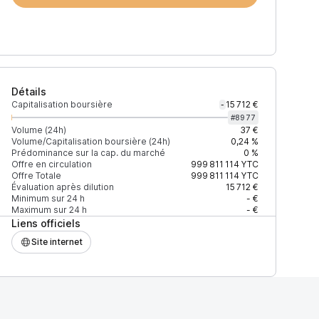
Détails
Capitalisation boursière
15 712 €
-
#
8977
Volume (24h)
37 €
Volume/Capitalisation boursière (24h)
0,24 %
Prédominance sur la cap. du marché
0 %
)
% du volume
Confiance
Mis à jour
Offre en circulation
999 811 114
YTC
Offre Totale
999 811 114
YTC
Évaluation après dilution
15 712 €
Minimum sur 24 h
- €
Maximum sur 24 h
- €
Liens officiels
$
100 %
Récemment
ÉLEVÉE
Site internet