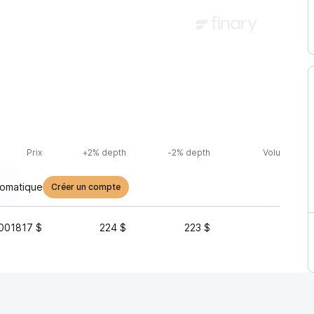
Prix
+2% depth
-2% depth
Volume (24h
tomatique
Créer un compte
001817 $
224 $
223 $
43 