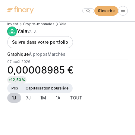
S'inscrire
Invest
Crypto-monnaies
Yala
Yala
YALA
Suivre dans votre portfolio
Graphique
À propos
Marchés
07 août 2026
0,00008985 €
+12,53 %
Prix
Capitalisation boursière
1J
7J
1M
1A
TOUT