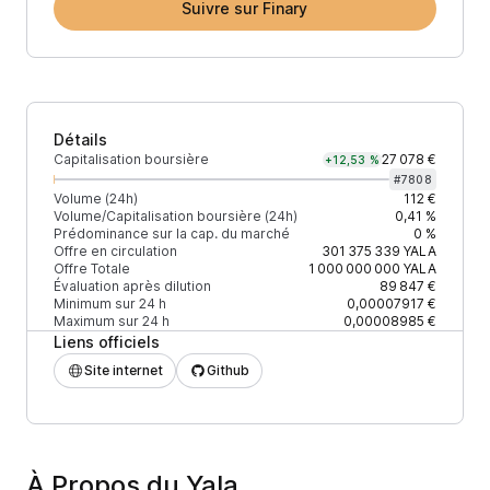
Suivre sur Finary
Détails
Capitalisation boursière
27 078 €
+12,53 %
#
7808
Volume (24h)
112 €
Volume/Capitalisation boursière (24h)
0,41 %
Prédominance sur la cap. du marché
0 %
Offre en circulation
301 375 339
YALA
Offre Totale
1 000 000 000
YALA
Évaluation après dilution
89 847 €
Minimum sur 24 h
0,00007917 €
Maximum sur 24 h
0,00008985 €
Liens officiels
Site internet
Github
À Propos du Yala