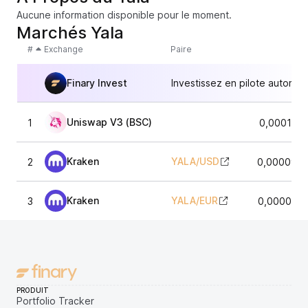
Aucune information disponible pour le moment.
Marchés Yala
#
Exchange
Paire
Finary Invest
Investissez en pilote automat
Uniswap V3 (BSC)
1
0,000103
Kraken
YALA
/
USD
2
0,0000970
Kraken
YALA
/
EUR
3
0,0000035
PRODUIT
Portfolio Tracker