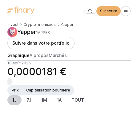
S'inscrire
Invest
Crypto-monnaies
Yapper
Yapper
YAPPER
Suivre dans votre portfolio
Graphique
À propos
Marchés
10 août 2026
0,0000181 €
-
Prix
Capitalisation boursière
1J
7J
1M
1A
TOUT