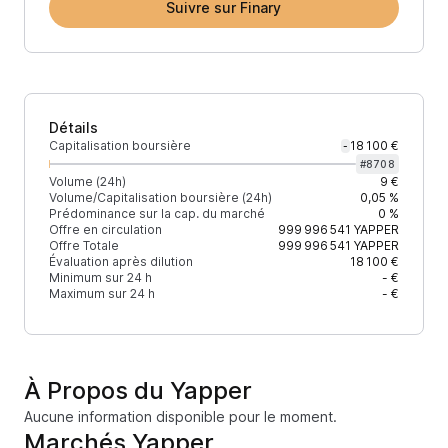
Suivre sur Finary
Détails
Capitalisation boursière
18 100 €
-
#
8708
Volume (24h)
9 €
Volume/Capitalisation boursière (24h)
0,05 %
Prédominance sur la cap. du marché
0 %
Offre en circulation
999 996 541
YAPPER
Offre Totale
999 996 541
YAPPER
Évaluation après dilution
18 100 €
Minimum sur 24 h
- €
Maximum sur 24 h
- €
À Propos du Yapper
Aucune information disponible pour le moment.
Marchés Yapper