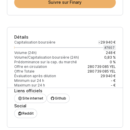
Suivre sur Finary
Détails
Capitalisation boursière
29 940 €
-
#
7607
Volume (24h)
248 €
Volume/Capitalisation boursière (24h)
0,83 %
Prédominance sur la cap. du marché
0 %
Offre en circulation
280 739 085
YEL
Offre Totale
280 739 085
YEL
Évaluation après dilution
29 940 €
Minimum sur 24 h
- €
Maximum sur 24 h
- €
Liens officiels
Site internet
Github
Social
Reddit