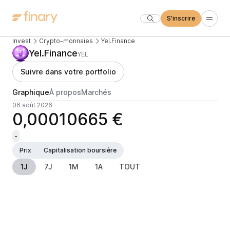
S'inscrire
Invest
Crypto-monnaies
Yel.Finance
Yel.Finance
YEL
Suivre dans votre portfolio
Graphique
À propos
Marchés
06 août 2026
0,00010665 €
-
Prix
Capitalisation boursière
1J
7J
1M
1A
TOUT