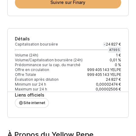
Suivre sur Finary
Détails
Capitalisation boursière
24 827 €
-
#
7995
Volume (24h)
1 €
Volume/Capitalisation boursière (24h)
0,01 %
Prédominance sur la cap. du marché
0 %
Offre en circulation
999 405 143
YELPE
Offre Totale
999 405 143
YELPE
Évaluation après dilution
24 827 €
Minimum sur 24 h
0,00002474 €
Maximum sur 24 h
0,00002506 €
Liens officiels
Site internet
À Propos du Yellow Pepe