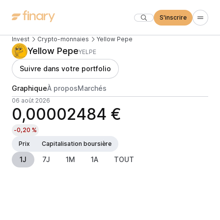
S'inscrire
Invest
Crypto-monnaies
Yellow Pepe
Yellow Pepe
YELPE
Suivre dans votre portfolio
Graphique
À propos
Marchés
06 août 2026
0,00002484 €
-0,20 %
Prix
Capitalisation boursière
1J
7J
1M
1A
TOUT