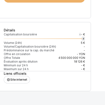
Détails
Capitalisation boursière
- €
-
#
Volume (24h)
5 €
Volume/Capitalisation boursière (24h)
-
Prédominance sur la cap. du marché
-
Offre en circulation
-
YON
Offre Totale
4 500 000 000
YON
Évaluation après dilution
18 126 €
Minimum sur 24 h
- €
Maximum sur 24 h
- €
Liens officiels
Site internet