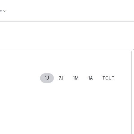
e
1J
7J
1M
1A
TOUT