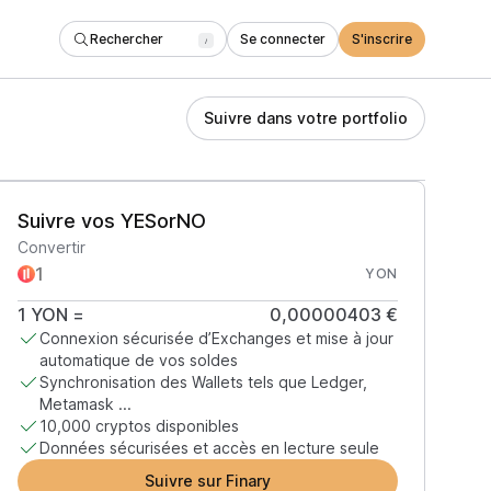
Rechercher
Se connecter
S'inscrire
/
Suivre dans votre portfolio
Suivre vos YESorNO
Convertir
YON
1
YON
=
0,00000403 €
Connexion sécurisée d’Exchanges et mise à jour
automatique de vos soldes
Synchronisation des Wallets tels que Ledger,
Metamask ...
10,000 cryptos disponibles
Données sécurisées et accès en lecture seule
Suivre sur Finary