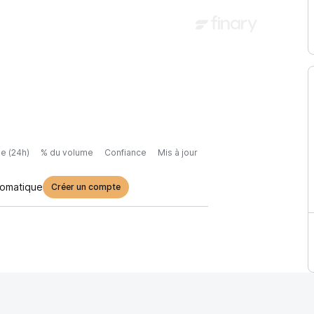
e (24h)
% du volume
Confiance
Mis à jour
tomatique
Créer un compte