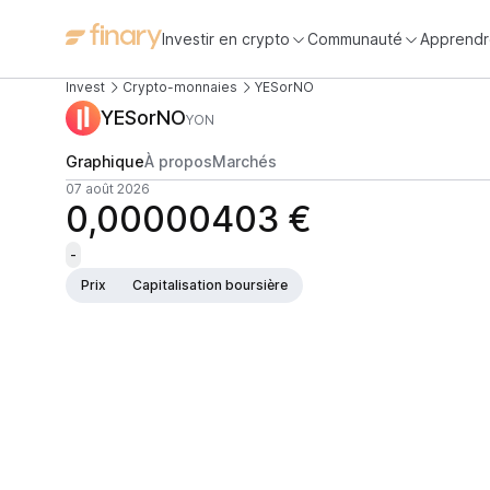
Investir en crypto
Communauté
Apprendr
Invest
Crypto-monnaies
YESorNO
YESorNO
YON
Graphique
À propos
Marchés
07 août 2026
0,00000403 €
-
Prix
Capitalisation boursière