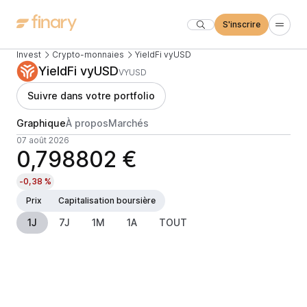
S'inscrire
Invest
Crypto-monnaies
YieldFi vyUSD
YieldFi vyUSD
VYUSD
Suivre dans votre portfolio
Graphique
À propos
Marchés
07 août 2026
0,798802 €
-0,38 %
Prix
Capitalisation boursière
1J
7J
1M
1A
TOUT