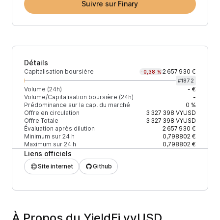
Suivre sur Finary
Détails
Capitalisation boursière
2 657 930 €
-0,38 %
#
1872
Volume (24h)
- €
Volume/Capitalisation boursière (24h)
-
Prédominance sur la cap. du marché
0 %
Offre en circulation
3 327 398
VYUSD
Offre Totale
3 327 398
VYUSD
Évaluation après dilution
2 657 930 €
Minimum sur 24 h
0,798802 €
Maximum sur 24 h
0,798802 €
Liens officiels
Site internet
Github
À Propos du YieldFi vyUSD