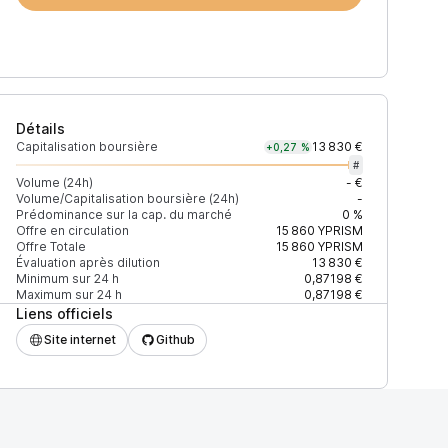
Détails
Capitalisation boursière
13 830 €
+0,27 %
#
Volume (24h)
- €
Volume/Capitalisation boursière (24h)
-
Prédominance sur la cap. du marché
0 %
Offre en circulation
15 860
YPRISM
Offre Totale
15 860
YPRISM
Évaluation après dilution
13 830 €
Minimum sur 24 h
0,87198 €
Maximum sur 24 h
0,87198 €
Liens officiels
Site internet
Github