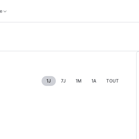
e
1J
7J
1M
1A
TOUT