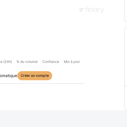
e (24h)
% du volume
Confiance
Mis à jour
tomatique
Créer un compte