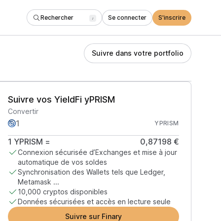
Rechercher
Se connecter
S'inscrire
/
Suivre dans votre portfolio
Suivre vos YieldFi yPRISM
Convertir
YPRISM
1
YPRISM
=
0,87198 €
Connexion sécurisée d’Exchanges et mise à jour
automatique de vos soldes
Synchronisation des Wallets tels que Ledger,
Metamask ...
10,000 cryptos disponibles
Données sécurisées et accès en lecture seule
Suivre sur Finary