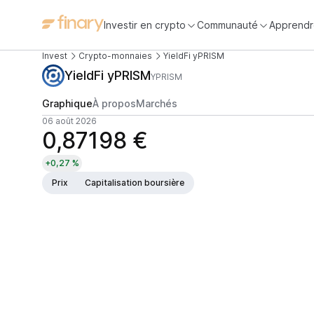
Investir en crypto
Communauté
Apprendr
Invest
Crypto-monnaies
YieldFi yPRISM
YieldFi yPRISM
YPRISM
Graphique
À propos
Marchés
06 août 2026
0,87198 €
+0,27 %
Prix
Capitalisation boursière