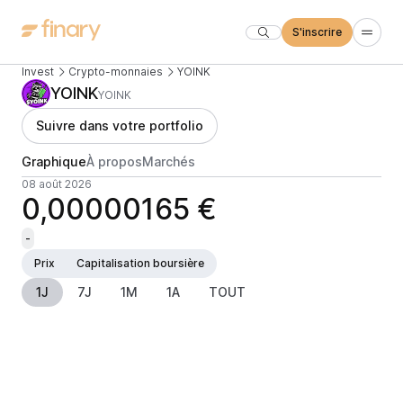
S'inscrire
Invest
Crypto-monnaies
YOINK
YOINK
YOINK
Suivre dans votre portfolio
Graphique
À propos
Marchés
08 août 2026
0,00000165 €
-
Prix
Capitalisation boursière
1J
7J
1M
1A
TOUT