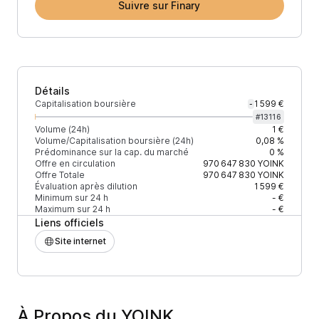
Suivre sur Finary
Détails
Capitalisation boursière
1 599 €
-
#
13116
Volume (24h)
1 €
Volume/Capitalisation boursière (24h)
0,08 %
Prédominance sur la cap. du marché
0 %
Offre en circulation
970 647 830
YOINK
Offre Totale
970 647 830
YOINK
Évaluation après dilution
1 599 €
Minimum sur 24 h
- €
Maximum sur 24 h
- €
Liens officiels
Site internet
À Propos du YOINK