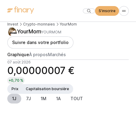
S'inscrire
Invest
Crypto-monnaies
YourMom
YourMom
YOURMOM
Suivre dans votre portfolio
Graphique
À propos
Marchés
07 août 2026
0,00000007 €
+0,70 %
Prix
Capitalisation boursière
1J
7J
1M
1A
TOUT