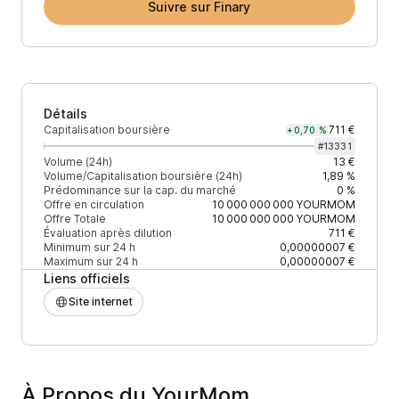
Suivre sur Finary
Détails
Capitalisation boursière
711 €
+0,70 %
#
13331
Volume (24h)
13 €
Volume/Capitalisation boursière (24h)
1,89 %
Prédominance sur la cap. du marché
0 %
Offre en circulation
10 000 000 000
YOURMOM
Offre Totale
10 000 000 000
YOURMOM
Évaluation après dilution
711 €
Minimum sur 24 h
0,00000007 €
Maximum sur 24 h
0,00000007 €
Liens officiels
Site internet
À Propos du YourMom