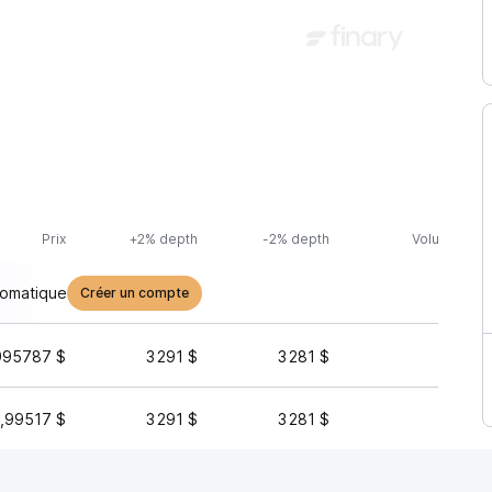
Prix
+2% depth
-2% depth
Volume (24h
tomatique
Créer un compte
995787 $
3 291 $
3 281 $
1 
,99517 $
3 291 $
3 281 $
1 