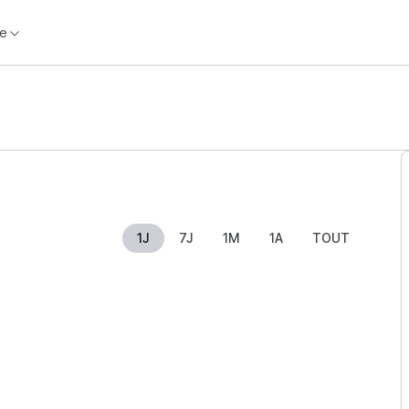
e
1J
7J
1M
1A
TOUT