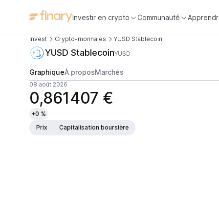
Investir en crypto
Communauté
Apprendr
Invest
Crypto-monnaies
YUSD Stablecoin
YUSD Stablecoin
YUSD
Graphique
À propos
Marchés
08 août 2026
0,861407 €
+0 %
Prix
Capitalisation boursière