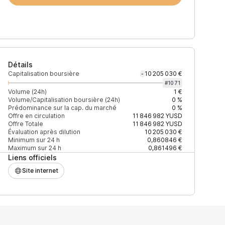
Détails
Capitalisation boursière
10 205 030 €
-
#
1071
Volume (24h)
1 €
Volume/Capitalisation boursière (24h)
0 %
Prédominance sur la cap. du marché
0 %
)
% du volume
Confiance
Mis à jour
Offre en circulation
11 846 982
YUSD
Offre Totale
11 846 982
YUSD
Évaluation après dilution
10 205 030 €
Minimum sur 24 h
0,860846 €
Maximum sur 24 h
0,861496 €
Liens officiels
$
100 %
Récemment
ÉLEVÉE
Site internet
$
101,50 %
Récemment
ÉLEVÉE