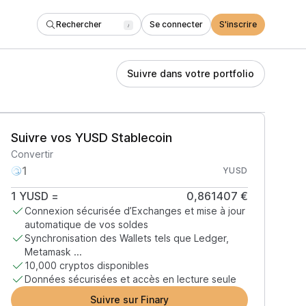
Rechercher
Se connecter
S'inscrire
/
Suivre dans votre portfolio
Suivre vos YUSD Stablecoin
Convertir
YUSD
1
YUSD
=
0,861407 €
Connexion sécurisée d’Exchanges et mise à jour
automatique de vos soldes
Synchronisation des Wallets tels que Ledger,
Metamask ...
10,000 cryptos disponibles
Données sécurisées et accès en lecture seule
Suivre sur Finary