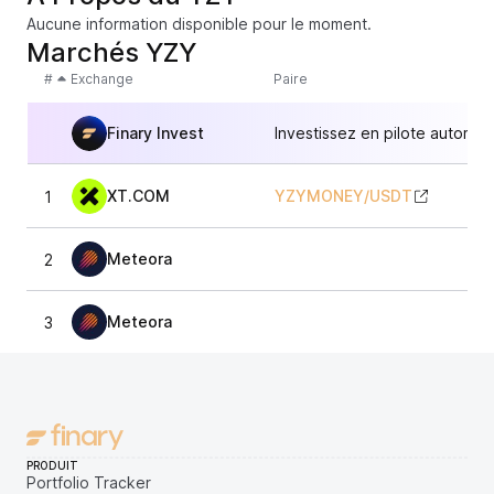
Aucune information disponible pour le moment.
Marchés YZY
#
Exchange
Paire
Finary Invest
Investissez en pilote automat
XT.COM
YZYMONEY
/
USDT
1
0
Meteora
2
0
Meteora
3
0,
PRODUIT
Portfolio Tracker