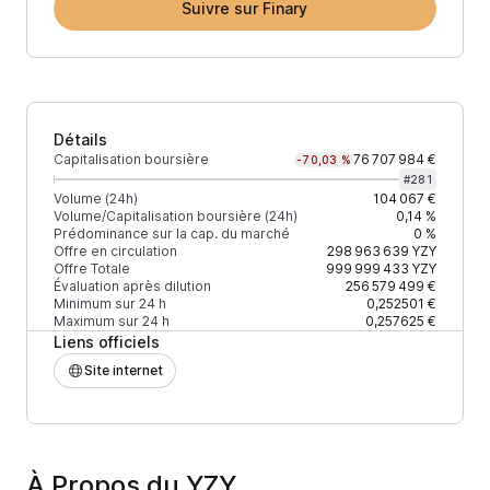
Suivre sur Finary
Détails
Capitalisation boursière
76 707 984 €
-70,03 %
#
281
Volume (24h)
104 067 €
Volume/Capitalisation boursière (24h)
0,14 %
Prédominance sur la cap. du marché
0 %
Offre en circulation
298 963 639
YZY
Offre Totale
999 999 433
YZY
Évaluation après dilution
256 579 499 €
Minimum sur 24 h
0,252501 €
Maximum sur 24 h
0,257625 €
Liens officiels
Site internet
À Propos du YZY