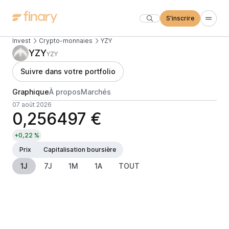
S'inscrire
Invest
Crypto-monnaies
YZY
YZY
YZY
Suivre dans votre portfolio
Graphique
À propos
Marchés
07 août 2026
0,256497 €
+0,22 %
Prix
Capitalisation boursière
1J
7J
1M
1A
TOUT