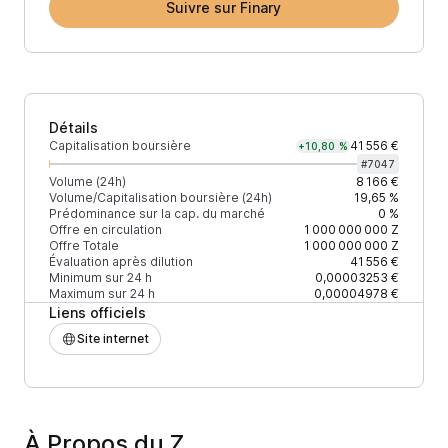
Suivre sur Finary
Détails
Capitalisation boursière
41 556 €
+10,80 %
#
7047
Volume (24h)
8 166 €
Volume/Capitalisation boursière (24h)
19,65 %
Prédominance sur la cap. du marché
0 %
Offre en circulation
1 000 000 000
Z
Offre Totale
1 000 000 000
Z
Évaluation après dilution
41 556 €
Minimum sur 24 h
0,00003253 €
Maximum sur 24 h
0,00004978 €
Liens officiels
Site internet
À Propos du Z