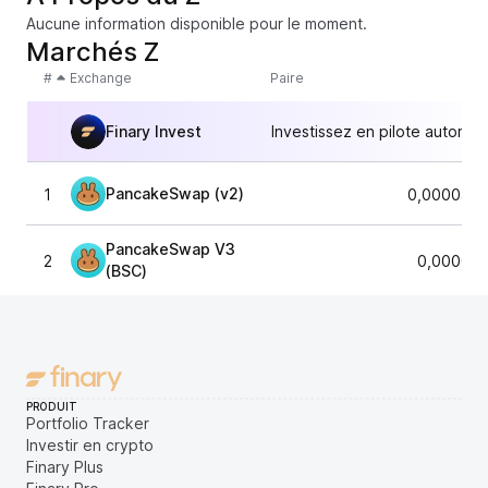
Aucune information disponible pour le moment.
Marchés Z
#
Exchange
Paire
Finary Invest
Investissez en pilote automat
PancakeSwap (v2)
1
0,0000480
PancakeSwap V3
2
0,000047
(BSC)
PRODUIT
Portfolio Tracker
Investir en crypto
Finary Plus