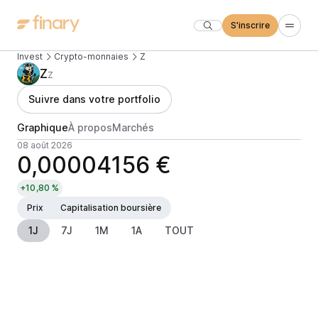
S'inscrire
Invest
Crypto-monnaies
Z
Z
Z
Suivre dans votre portfolio
Graphique
À propos
Marchés
08 août 2026
0,00004156 €
+10,80 %
Prix
Capitalisation boursière
1J
7J
1M
1A
TOUT