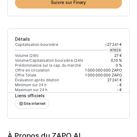
Suivre sur Finary
Détails
Capitalisation boursière
27 241 €
-
#
7829
Volume (24h)
27 €
Volume/Capitalisation boursière (24h)
0,10 %
Prédominance sur la cap. du marché
0 %
Offre en circulation
1 000 000 000
ZAPO
Offre Totale
1 000 000 000
ZAPO
Évaluation après dilution
27 241 €
Minimum sur 24 h
- €
Maximum sur 24 h
- €
Liens officiels
Site internet
À Propos du ZAPO AI