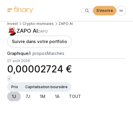
S'inscrire
Invest
Crypto-monnaies
ZAPO AI
ZAPO AI
ZAPO
Suivre dans votre portfolio
Graphique
À propos
Marchés
07 août 2026
0,00002724 €
-
Prix
Capitalisation boursière
1J
7J
1M
1A
TOUT