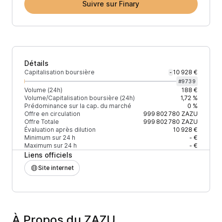
Suivre sur Finary
Détails
Capitalisation boursière
10 928 €
-
#
9739
Volume (24h)
188 €
Volume/Capitalisation boursière (24h)
1,72 %
Prédominance sur la cap. du marché
0 %
Offre en circulation
999 802 780
ZAZU
Offre Totale
999 802 780
ZAZU
Évaluation après dilution
10 928 €
Minimum sur 24 h
- €
Maximum sur 24 h
- €
Liens officiels
Site internet
À Propos du ZAZU