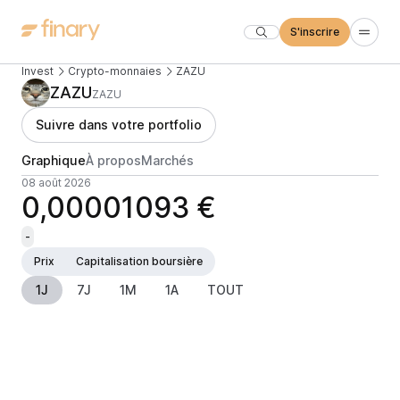
S'inscrire
Invest
Crypto-monnaies
ZAZU
ZAZU
ZAZU
Suivre dans votre portfolio
Graphique
À propos
Marchés
08 août 2026
0,00001093 €
-
Prix
Capitalisation boursière
1J
7J
1M
1A
TOUT