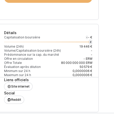
Détails
Capitalisation boursière
- €
-
#
Volume (24h)
19 446 €
Volume/Capitalisation boursière (24h)
-
Prédominance sur la cap. du marché
-
)
% du volume
Confiance
Mis à jour
Offre en circulation
-
ERW
Offre Totale
80 000 000 000
ERW
Évaluation après dilution
50 579 €
Minimum sur 24 h
0,0000006 €
Maximum sur 24 h
0,0000006 €
Liens officiels
$
100 %
Récemment
ÉLEVÉE
Site internet
Social
Reddit