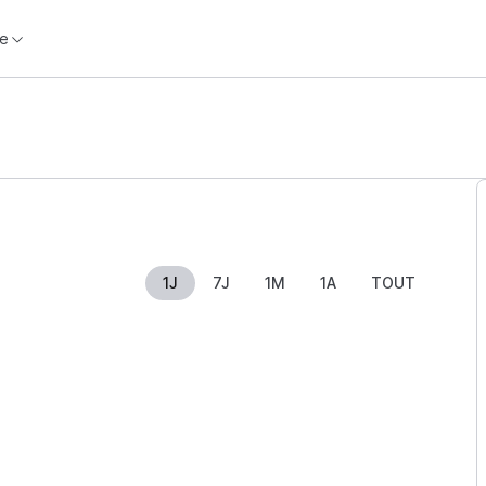
e
1J
7J
1M
1A
TOUT