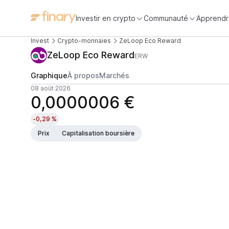
Investir en crypto
Communauté
Apprendr
Invest
Crypto-monnaies
ZeLoop Eco Reward
ZeLoop Eco Reward
ERW
Graphique
À propos
Marchés
08 août 2026
0,0000006 €
-0,29 %
Prix
Capitalisation boursière