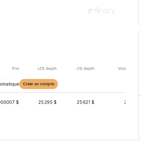
Prix
+2% depth
-2% depth
Volume (24h
tomatique
Créer un compte
000007 $
25 295 $
25 621 $
22 482 