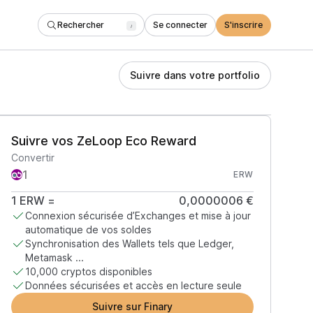
Rechercher
Se connecter
S'inscrire
/
Suivre dans votre portfolio
Suivre vos ZeLoop Eco Reward
Convertir
ERW
1
ERW
=
0,0000006 €
Connexion sécurisée d’Exchanges et mise à jour
automatique de vos soldes
Synchronisation des Wallets tels que Ledger,
Metamask ...
10,000 cryptos disponibles
Données sécurisées et accès en lecture seule
Suivre sur Finary