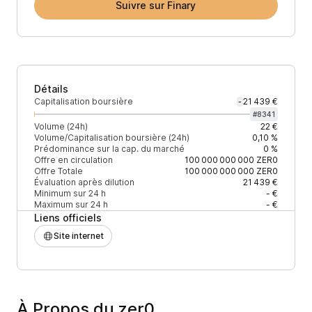
Suivre sur Finary
Détails
Capitalisation boursière
21 439 €
-
#
8341
Volume (24h)
22 €
Volume/Capitalisation boursière (24h)
0,10 %
Prédominance sur la cap. du marché
0 %
Offre en circulation
100 000 000 000
ZER0
Offre Totale
100 000 000 000
ZER0
Évaluation après dilution
21 439 €
Minimum sur 24 h
- €
Maximum sur 24 h
- €
Liens officiels
Site internet
À Propos du zer0