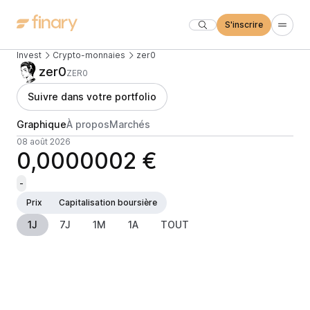
S'inscrire
Invest
Crypto-monnaies
zer0
zer0
ZER0
Suivre dans votre portfolio
Graphique
À propos
Marchés
08 août 2026
0,0000002 €
-
Prix
Capitalisation boursière
1J
7J
1M
1A
TOUT