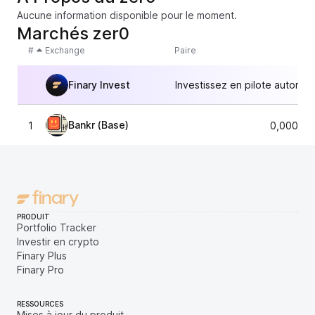
Aucune information disponible pour le moment.
Marchés zer0
#
Exchange
Paire
Finary Invest
Investissez en pilote automat
Bankr (Base)
1
0,000000
PRODUIT
Portfolio Tracker
Investir en crypto
Finary Plus
Finary Pro
RESSOURCES
Mises à jour du produit