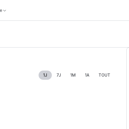
e
1J
7J
1M
1A
TOUT