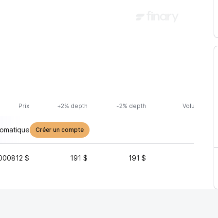
Prix
+2% depth
-2% depth
Volume (24h
tomatique
Créer un compte
000812 $
191 $
191 $
1 513 