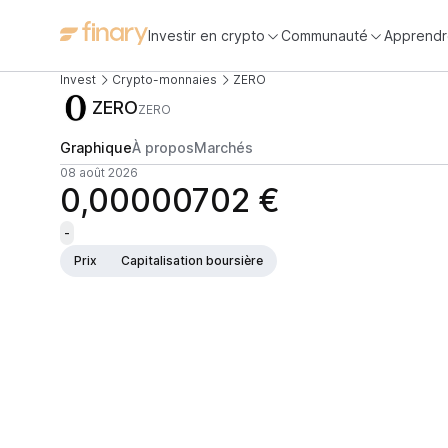
Investir en crypto
Communauté
Apprendr
Invest
Crypto-monnaies
ZERO
ZERO
ZERO
Graphique
À propos
Marchés
08 août 2026
0,00000702 €
-
Prix
Capitalisation boursière