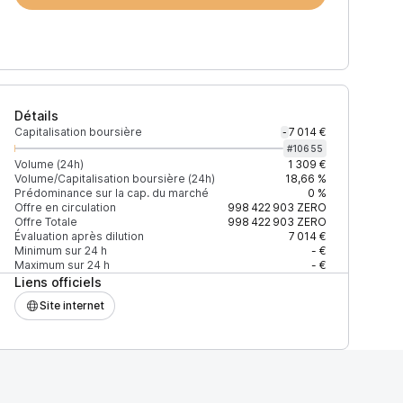
Détails
Capitalisation boursière
7 014 €
-
#
10655
Volume (24h)
1 309 €
Volume/Capitalisation boursière (24h)
18,66 %
Prédominance sur la cap. du marché
0 %
)
% du volume
Confiance
Mis à jour
Offre en circulation
998 422 903
ZERO
Offre Totale
998 422 903
ZERO
Évaluation après dilution
7 014 €
Minimum sur 24 h
- €
Maximum sur 24 h
- €
Liens officiels
$
100 %
Récemment
ÉLEVÉE
Site internet