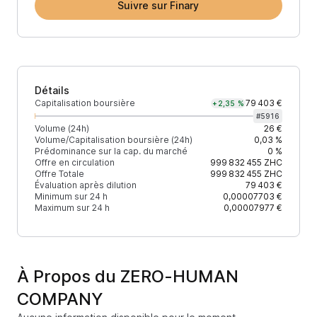
Suivre sur Finary
Détails
Capitalisation boursière
79 403 €
+2,35 %
#
5916
Volume (24h)
26 €
Volume/Capitalisation boursière (24h)
0,03 %
Prédominance sur la cap. du marché
0 %
Offre en circulation
999 832 455
ZHC
Offre Totale
999 832 455
ZHC
Évaluation après dilution
79 403 €
Minimum sur 24 h
0,00007703 €
Maximum sur 24 h
0,00007977 €
À Propos du ZERO-HUMAN
COMPANY