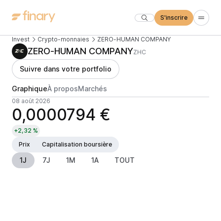
S'inscrire
Invest
Crypto-monnaies
ZERO-HUMAN COMPANY
ZERO-HUMAN COMPANY
ZHC
Suivre dans votre portfolio
Graphique
À propos
Marchés
08 août 2026
0,0000794 €
+2,32 %
Prix
Capitalisation boursière
1J
7J
1M
1A
TOUT