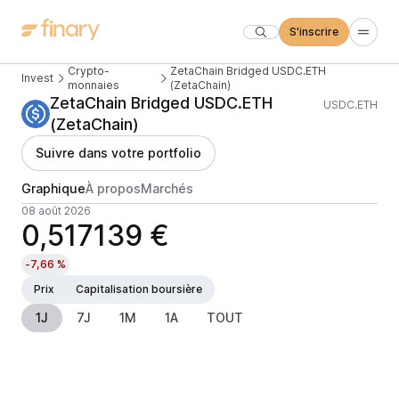
S'inscrire
Crypto-
ZetaChain Bridged USDC.ETH
Invest
monnaies
(ZetaChain)
ZetaChain Bridged USDC.ETH
USDC.ETH
(ZetaChain)
Suivre dans votre portfolio
Graphique
À propos
Marchés
08 août 2026
0,517139 €
-7,66 %
Prix
Capitalisation boursière
1J
7J
1M
1A
TOUT