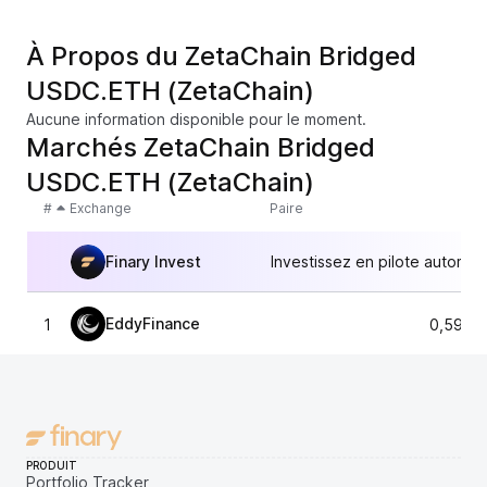
À Propos du ZetaChain Bridged
USDC.ETH (ZetaChain)
Aucune information disponible pour le moment.
Marchés ZetaChain Bridged
USDC.ETH (ZetaChain)
#
Exchange
Paire
Finary Invest
Investissez en pilote automat
EddyFinance
1
0,5978
PRODUIT
Portfolio Tracker