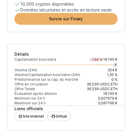
10,000 cryptos disponibles
Données sécurisées et accès en lecture seule
Suivre sur Finary
Détails
Capitalisation boursière
18 740 €
-7,66 %
#
Volume (24h)
254 €
Volume/Capitalisation boursière (24h)
1,35 %
Prédominance sur la cap. du marché
0 %
Offre en circulation
36 239
USDC.ETH
Offre Totale
36 239
USDC.ETH
Évaluation après dilution
18 740 €
Minimum sur 24 h
0,507679 €
Maximum sur 24 h
0,567196 €
Liens officiels
Site internet
Github