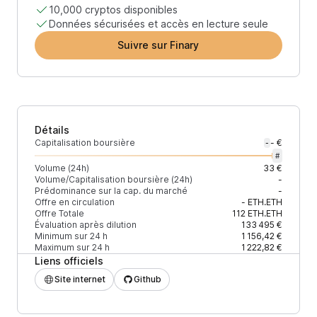
10,000 cryptos disponibles
Données sécurisées et accès en lecture seule
Suivre sur Finary
Détails
Capitalisation boursière
- €
-
#
Volume (24h)
33 €
Volume/Capitalisation boursière (24h)
-
Prédominance sur la cap. du marché
-
Offre en circulation
-
ETH.ETH
Offre Totale
112
ETH.ETH
Évaluation après dilution
133 495 €
Minimum sur 24 h
1 156,42 €
Maximum sur 24 h
1 222,82 €
Liens officiels
Site internet
Github