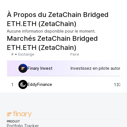
À Propos du ZetaChain Bridged
ETH.ETH (ZetaChain)
Aucune information disponible pour le moment.
Marchés ZetaChain Bridged
ETH.ETH (ZetaChain)
#
Exchange
Paire
Finary Invest
Investissez en pilote automat
EddyFinance
1
1 379,
PRODUIT
Portfolio Tracker