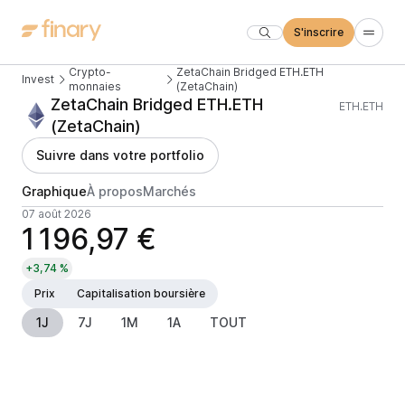
S'inscrire
Crypto-
ZetaChain Bridged ETH.ETH
Invest
monnaies
(ZetaChain)
ZetaChain Bridged ETH.ETH
ETH.ETH
(ZetaChain)
Suivre dans votre portfolio
Graphique
À propos
Marchés
07 août 2026
1 196,97 €
+3,74 %
Prix
Capitalisation boursière
1J
7J
1M
1A
TOUT