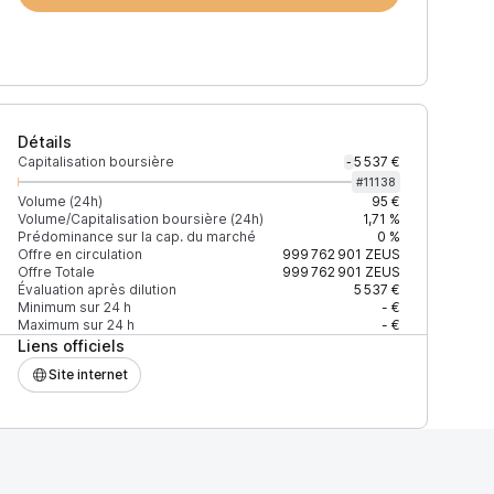
Détails
Capitalisation boursière
5 537 €
-
#
11138
Volume (24h)
95 €
Volume/Capitalisation boursière (24h)
1,71 %
Prédominance sur la cap. du marché
0 %
)
% du volume
Confiance
Mis à jour
Offre en circulation
999 762 901
ZEUS
Offre Totale
999 762 901
ZEUS
Évaluation après dilution
5 537 €
Minimum sur 24 h
- €
Maximum sur 24 h
- €
Liens officiels
$
100 %
Récemment
ÉLEVÉE
Site internet