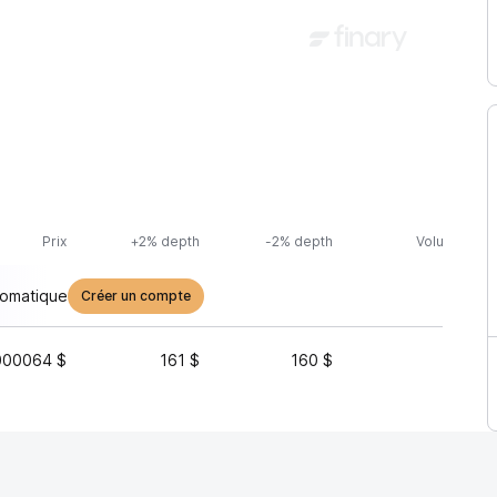
Prix
+2% depth
-2% depth
Volume (24h
tomatique
Créer un compte
000064 $
161 $
160 $
109 