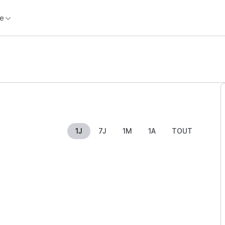
e
1J
7J
1M
1A
TOUT