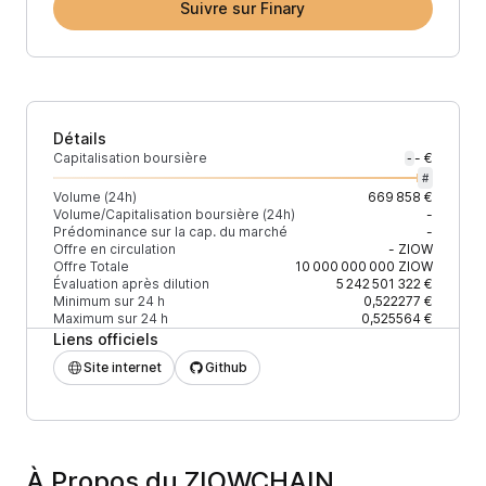
Suivre sur Finary
Détails
Capitalisation boursière
- €
-
#
Volume (24h)
669 858 €
Volume/Capitalisation boursière (24h)
-
Prédominance sur la cap. du marché
-
Offre en circulation
-
ZIOW
Offre Totale
10 000 000 000
ZIOW
Évaluation après dilution
5 242 501 322 €
Minimum sur 24 h
0,522277 €
Maximum sur 24 h
0,525564 €
Liens officiels
Site internet
Github
À Propos du ZIOWCHAIN