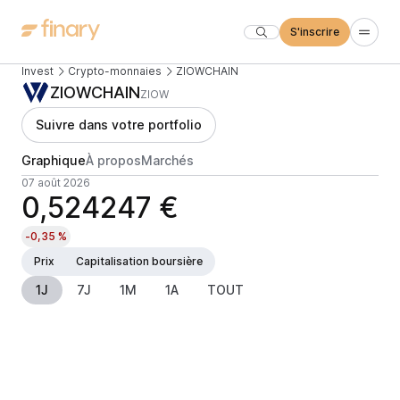
S'inscrire
Invest
Crypto-monnaies
ZIOWCHAIN
ZIOWCHAIN
ZIOW
Suivre dans votre portfolio
Graphique
À propos
Marchés
07 août 2026
0,524247 €
-0,35 %
Prix
Capitalisation boursière
1J
7J
1M
1A
TOUT