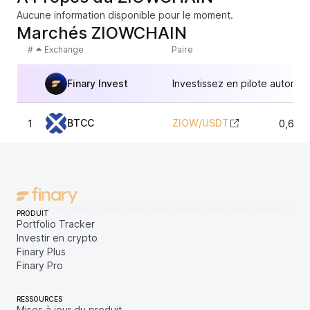
Aucune information disponible pour le moment.
Marchés ZIOWCHAIN
#
Exchange
Paire
Finary Invest
Investissez en pilote automat
BTCC
ZIOW
/
USDT
1
0,606
PRODUIT
Portfolio Tracker
Investir en crypto
Finary Plus
Finary Pro
RESSOURCES
Mises à jour du produit