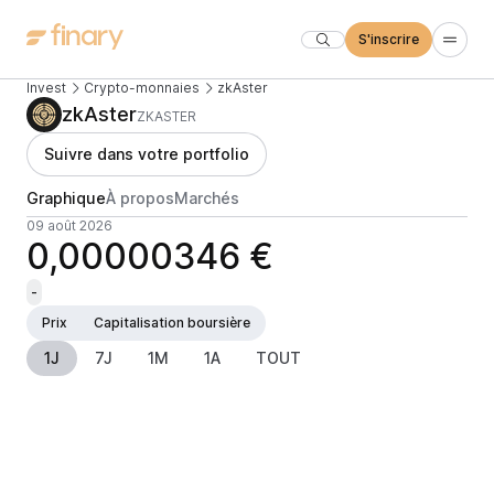
S'inscrire
Invest
Crypto-monnaies
zkAster
zkAster
ZKASTER
Suivre dans votre portfolio
Graphique
À propos
Marchés
09 août 2026
0,00000346 €
-
Prix
Capitalisation boursière
1J
7J
1M
1A
TOUT