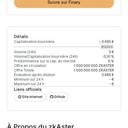
Suivre sur Finary
Détails
Capitalisation boursière
3 465 €
-
#
12055
Volume (24h)
3 €
Volume/Capitalisation boursière (24h)
0,10 %
Prédominance sur la cap. du marché
0 %
Offre en circulation
1 000 000 000
ZKASTER
Offre Totale
1 000 000 000
ZKASTER
Évaluation après dilution
3 465 €
Minimum sur 24 h
- €
Maximum sur 24 h
- €
Liens officiels
Site internet
Github
À Propos du zkAster