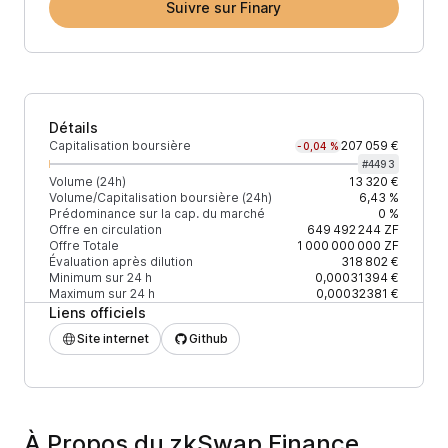
Suivre sur Finary
Détails
Capitalisation boursière
207 059 €
-0,04 %
#
4493
Volume (24h)
13 320 €
Volume/Capitalisation boursière (24h)
6,43 %
Prédominance sur la cap. du marché
0 %
Offre en circulation
649 492 244
ZF
Offre Totale
1 000 000 000
ZF
Évaluation après dilution
318 802 €
Minimum sur 24 h
0,00031394 €
Maximum sur 24 h
0,00032381 €
Liens officiels
Site internet
Github
À Propos du zkSwap Finance