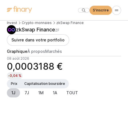
S'inscrire
Invest
Crypto-monnaies
zkSwap Finance
zkSwap Finance
ZF
Suivre dans votre portfolio
Graphique
À propos
Marchés
08 août 2026
0,0003188 €
-0,04 %
Prix
Capitalisation boursière
1J
7J
1M
1A
TOUT