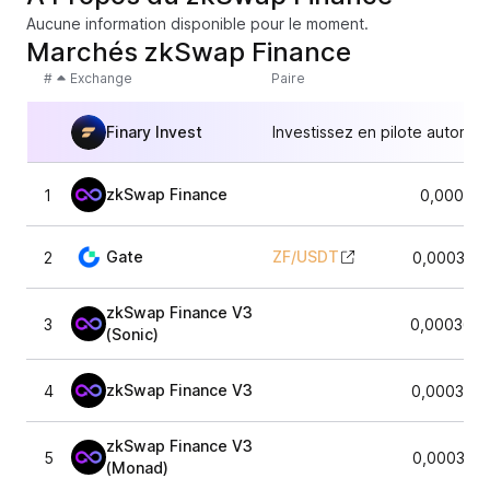
Aucune information disponible pour le moment.
Marchés zkSwap Finance
#
Exchange
Paire
Finary Invest
Investissez en pilote automat
zkSwap Finance
1
0,000367
Gate
ZF
/
USDT
2
0,000370
zkSwap Finance V3
3
0,0003668
(Sonic)
zkSwap Finance V3
4
0,0003720
zkSwap Finance V3
5
0,000374
(Monad)