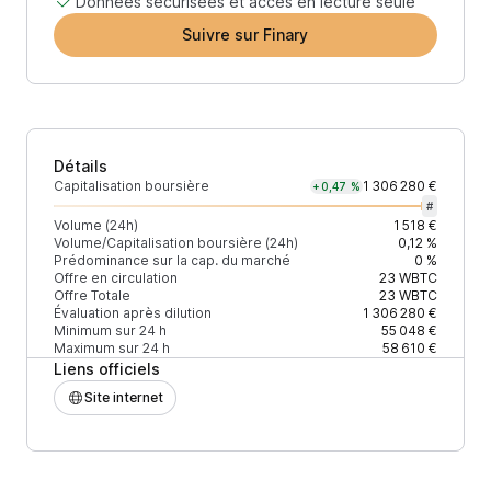
Données sécurisées et accès en lecture seule
Suivre sur Finary
Détails
Capitalisation boursière
1 306 280 €
+0,47 %
#
Volume (24h)
1 518 €
Volume/Capitalisation boursière (24h)
0,12 %
Prédominance sur la cap. du marché
0 %
Offre en circulation
23
WBTC
Offre Totale
23
WBTC
Évaluation après dilution
1 306 280 €
Minimum sur 24 h
55 048 €
Maximum sur 24 h
58 610 €
Liens officiels
Site internet