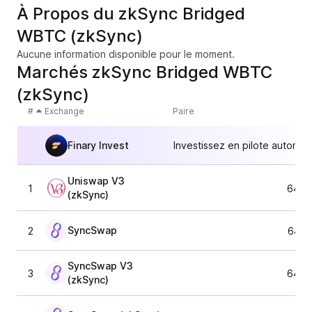
À Propos du zkSync Bridged
WBTC (zkSync)
Aucune information disponible pour le moment.
Marchés zkSync Bridged WBTC
(zkSync)
#
Exchange
Paire
Finary Invest
Investissez en pilote automat
Uniswap V3
1
64 5
(zkSync)
SyncSwap
2
64 6
SyncSwap V3
3
64 6
(zkSync)