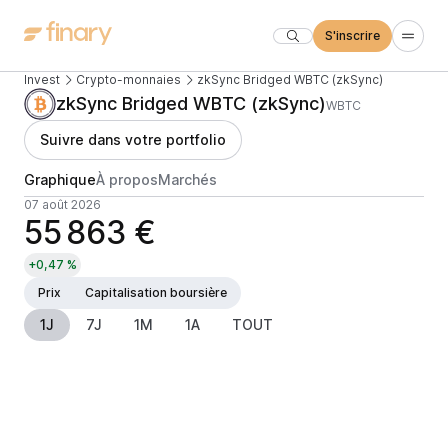
S'inscrire
Invest
Crypto-monnaies
zkSync Bridged WBTC (zkSync)
zkSync Bridged WBTC (zkSync)
WBTC
Suivre dans votre portfolio
Graphique
À propos
Marchés
07 août 2026
55 863 €
+0,47 %
Prix
Capitalisation boursière
1J
7J
1M
1A
TOUT