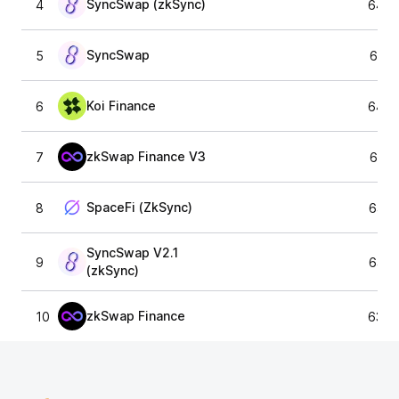
SyncSwap (zkSync)
4
64 6
SyncSwap
5
64 1
Koi Finance
6
64 2
zkSwap Finance V3
7
64 3
SpaceFi (ZkSync)
8
64 1
SyncSwap V2.1
9
64 1
(zkSync)
zkSwap Finance
10
63 8