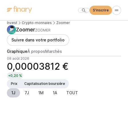
S'inscrire
Invest
Crypto-monnaies
Zoomer
Zoomer
ZOOMER
Suivre dans votre portfolio
Graphique
À propos
Marchés
08 août 2026
0,00003812 €
+0,20 %
Prix
Capitalisation boursière
1J
7J
1M
1A
TOUT