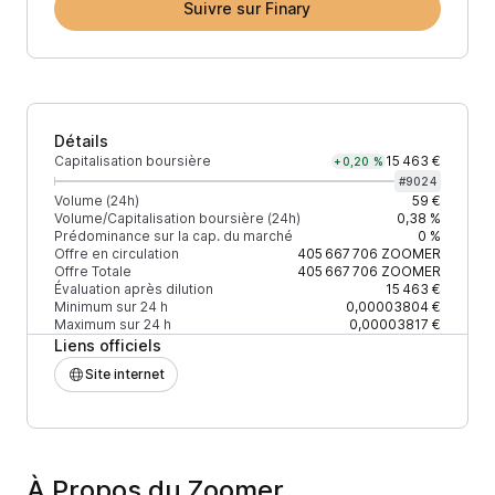
Suivre sur Finary
Détails
Capitalisation boursière
15 463 €
+0,20 %
#
9024
Volume (24h)
59 €
Volume/Capitalisation boursière (24h)
0,38 %
Prédominance sur la cap. du marché
0 %
Offre en circulation
405 667 706
ZOOMER
Offre Totale
405 667 706
ZOOMER
Évaluation après dilution
15 463 €
Minimum sur 24 h
0,00003804 €
Maximum sur 24 h
0,00003817 €
Liens officiels
Site internet
À Propos du Zoomer