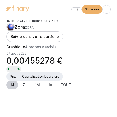
S'inscrire
Invest
Crypto-monnaies
Zora
Zora
ZORA
Suivre dans votre portfolio
Graphique
À propos
Marchés
07 août 2026
0,00455278 €
+0,36 %
Prix
Capitalisation boursière
1J
7J
1M
1A
TOUT