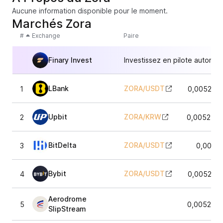
Aucune information disponible pour le moment.
Marchés Zora
#
Exchange
Paire
Finary Invest
Investissez en pilote automat
LBank
ZORA
/
USDT
1
0,005267
Upbit
ZORA
/
KRW
2
0,0052540
BitDelta
ZORA
/
USDT
3
0,0052
Bybit
ZORA
/
USDT
4
0,005268
Aerodrome
5
0,0052555
SlipStream