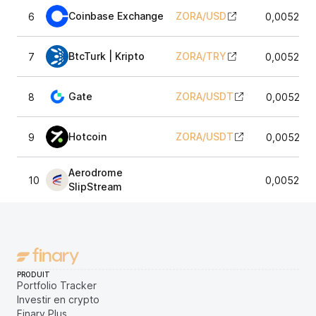
Coinbase Exchange
ZORA
/
USD
6
0,0052729
BtcTurk | Kripto
ZORA
/
TRY
7
0,0052660
Gate
ZORA
/
USDT
8
0,005266
Hotcoin
ZORA
/
USDT
9
0,005269
Aerodrome
10
0,0052596
SlipStream
PRODUIT
Portfolio Tracker
Investir en crypto
Finary Plus