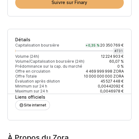
Suivre sur Finary
Détails
Capitalisation boursière
20 350 769 €
+0,35 %
#
731
Volume (24h)
12 224 903 €
Volume/Capitalisation boursière (24h)
60,07 %
Prédominance sur la cap. du marché
0 %
Offre en circulation
4 469 999 998
ZORA
Offre Totale
10 000 000 000
ZORA
Évaluation après dilution
45 527 448 €
Minimum sur 24 h
0,00442092 €
Maximum sur 24 h
0,0046978 €
Liens officiels
Site internet
À Propos du Zora