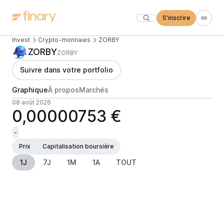
S'inscrire
Invest
Crypto-monnaies
ZORBY
ZORBY
ZORBY
Suivre dans votre portfolio
Graphique
À propos
Marchés
08 août 2026
0,00000753 €
-
Prix
Capitalisation boursière
1J
7J
1M
1A
TOUT