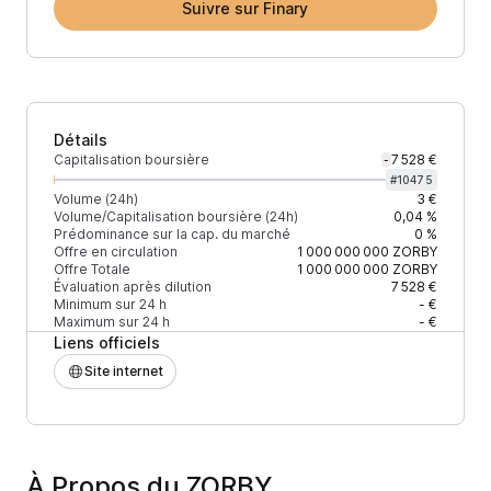
Suivre sur Finary
Détails
Capitalisation boursière
7 528 €
-
#
10475
Volume (24h)
3 €
Volume/Capitalisation boursière (24h)
0,04 %
Prédominance sur la cap. du marché
0 %
Offre en circulation
1 000 000 000
ZORBY
Offre Totale
1 000 000 000
ZORBY
Évaluation après dilution
7 528 €
Minimum sur 24 h
- €
Maximum sur 24 h
- €
Liens officiels
Site internet
À Propos du ZORBY