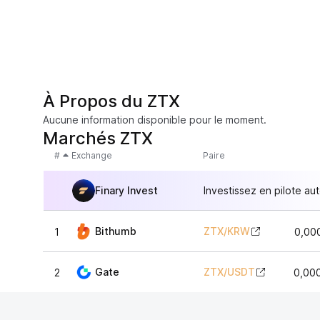
À Propos du ZTX
Aucune information disponible pour le moment.
Marchés ZTX
#
Exchange
Paire
Finary Invest
Investissez en pilote au
Bithumb
ZTX
/
KRW
1
0,00
Gate
ZTX
/
USDT
2
0,00