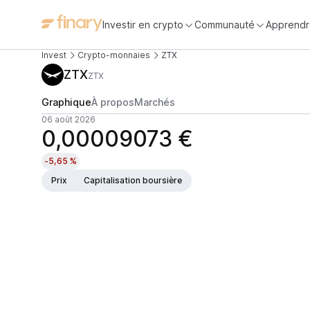
Investir en crypto
Communauté
Apprendr
Invest
Crypto-monnaies
ZTX
ZTX
ZTX
Graphique
À propos
Marchés
06 août 2026
0,00009073 €
-5,65 %
Prix
Capitalisation boursière