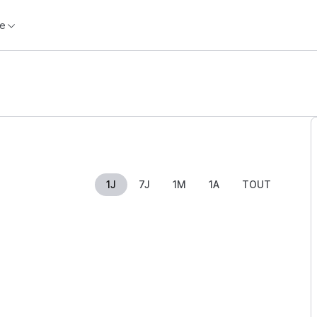
e
1J
7J
1M
1A
TOUT