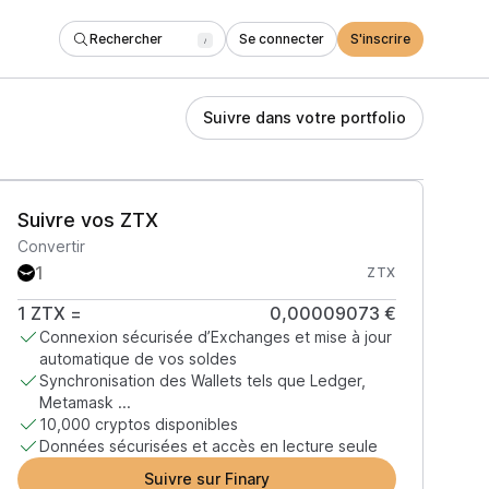
Rechercher
Se connecter
S'inscrire
/
Suivre dans votre portfolio
Suivre vos ZTX
Convertir
ZTX
1
ZTX
=
0,00009073 €
Connexion sécurisée d’Exchanges et mise à jour
automatique de vos soldes
Synchronisation des Wallets tels que Ledger,
Metamask ...
10,000 cryptos disponibles
Données sécurisées et accès en lecture seule
Suivre sur Finary