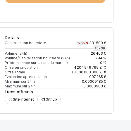
Détails
Capitalisation boursière
381 500 €
-5,65 %
#
3736
Volume (24h)
26 463 €
Volume/Capitalisation boursière (24h)
6,94 %
Prédominance sur la cap. du marché
0 %
)
% du volume
Confiance
Mis à jour
Offre en circulation
4 204 949 769
ZTX
Offre Totale
10 000 000 000
ZTX
Évaluation après dilution
907 265 €
Minimum sur 24 h
0,00009185 €
Maximum sur 24 h
0,0000983 €
Liens officiels
$
99,43 %
Récemment
ÉLEVÉE
Site internet
Github
$
0,57 %
Récemment
ÉLEVÉE