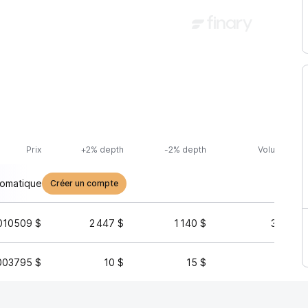
Prix
+2% depth
-2% depth
Volume (24h
tomatique
Créer un compte
010509 $
2 447 $
1 140 $
30 368 
003795 $
10 $
15 $
173 