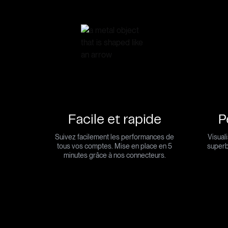
On ne peut pas améliorer ce que l'on ne suit pas.
Nous automatisons le suivi de votre patrimoine.
Facile et rapide
P
Suivez facilement les performances de
Visual
tous vos comptes. Mise en place en 5
superb
minutes grâce à nos connecteurs.