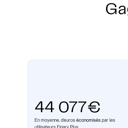
Ga
44 077€
En moyenne, d’euros
économisés
par les
utilisateurs Finary Plus