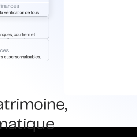
 finances
la vérification de tous
nts au même endroit.
nques, courtiers et
investissements
tions de montres.
nces
s et personnalisables.
atrimoine,
omatique