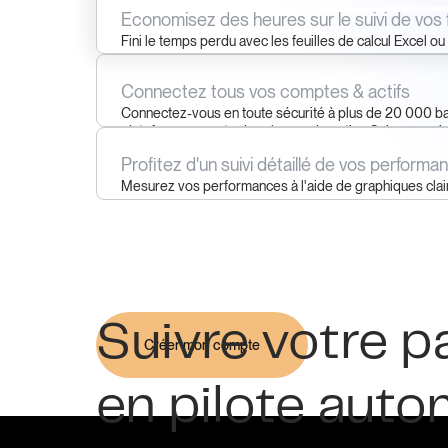
Economisez des heures sur le suivi de vos
Fini le temps perdu avec les feuilles de calcul Excel ou 
vos comptes. Finary rassemble tous vos investisseme
Connectez tous vos comptes & actifs
Connectez-vous en toute sécurité à plus de 20 000 ba
plateformes crypto dans le monde entier. Suivez vos 
immobiliers, vos métaux précieux, et même vos collec
Profitez d'un suivi détaillé de vos performa
Mesurez vos performances à l'aide de graphiques clair
Suivre votre p
Créer mon compte
en pilote aut