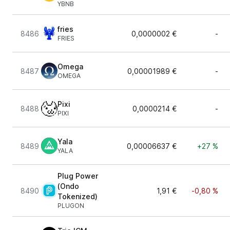
YBNB
fries
8486
0,0000002 €
-
FRIES
Omega
8487
0,00001989 €
-
OMEGA
Pixi
8488
0,0000214 €
-
PIXI
Yala
8489
0,00006637 €
+27 %
YALA
Plug Power
(Ondo
8490
1,91 €
-0,80 %
Tokenized)
PLUGON