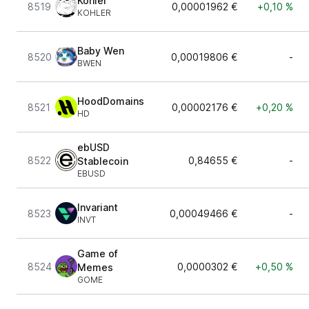
Kohler
8519
0,00001962 €
+0,10 %
KOHLER
Baby Wen
8520
0,00019806 €
-
BWEN
HoodDomains
8521
0,00002176 €
+0,20 %
HD
ebUSD
8522
0,84655 €
-
Stablecoin
EBUSD
Invariant
8523
0,00049466 €
-
INVT
Game of
8524
0,0000302 €
+0,50 %
Memes
GOME