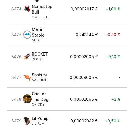
The
Gamestop
8474
0,00002017 €
+1,60 %
Bull
GMEBULL
Meter
8475
0,243344 €
-0,30 %
Stable
MTR
ROCKET
8476
0,00002005 €
+0,10 %
ROCKET
Sashimi
8477
0,00009005 €
-
SASHIMI
Cricket
8478
0,00002065 €
+2 %
The Dog
CRICKET
Lil Pump
8479
0,00002042 €
+0,50 %
LILPUMP