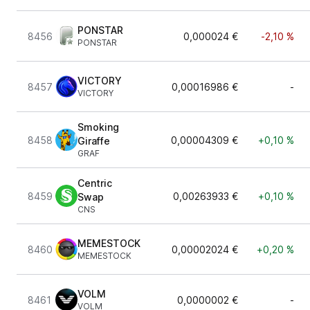
PONSTAR
8456
0,000024 €
-2,10 %
PONSTAR
VICTORY
8457
0,00016986 €
-
VICTORY
Smoking
8458
0,00004309 €
+0,10 %
Giraffe
GRAF
Centric
8459
0,00263933 €
+0,10 %
Swap
CNS
MEMESTOCK
8460
0,00002024 €
+0,20 %
MEMESTOCK
VOLM
8461
0,0000002 €
-
VOLM