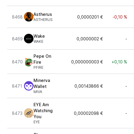
Astherus
8468
0,0000201 €
-0,10 %
ASTHERUS
Wake
8469
0,0000002 €
-
WAKE
Pepe On
8470
0,000000003 €
+0,10 %
Fire
PFIRE
Minerva
8471
0,00143866 €
-
Wallet
MIVA
EYE Am
Watching
8473
0,00002098 €
-
You
EYE