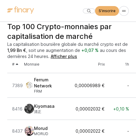
S'inscrire
Top 100 Crypto-monnaies par
capitalisation de marché
La capitalisation boursière globale du marché crypto est de
1,99 Bn €
, soit une augmentation de
+0,07 %
au cours des
dernières 24 heures.
Afficher plus
#
Monnaie
Prix
1h
Ferrum
7389
0,00006989 €
-
Network
FRM
Kiyomasa
8416
0,00002032 €
+0,10 %
清正
Morud
8437
0,00002022 €
-
MORUD