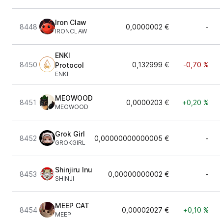
Iron Claw
8448
0,0000002 €
-
IRONCLAW
ENKI
8450
0,132999 €
-0,70 %
Protocol
ENKI
MEOWOOD
8451
0,0000203 €
+0,20 %
MEOWOOD
Grok Girl
8452
0,00000000000005 €
-
GROKGIRL
Shinjiru Inu
8453
0,00000000002 €
-
SHINJI
MEEP CAT
8454
0,00002027 €
+0,10 %
MEEP