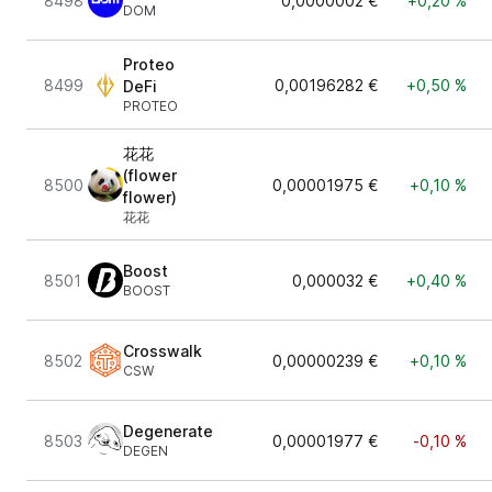
8498
0,0000002 €
+0,20 %
DOM
Proteo
8499
0,00196282 €
+0,50 %
DeFi
PROTEO
花花
(flower
8500
0,00001975 €
+0,10 %
flower)
花花
Boost
8501
0,000032 €
+0,40 %
BOOST
Crosswalk
8502
0,00000239 €
+0,10 %
CSW
Degenerate
8503
0,00001977 €
-0,10 %
DEGEN