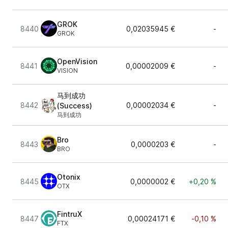
GROK
8440
0,02035945 €
-
GROK
OpenVision
8441
0,00002009 €
-
VISION
马到成功
8442
0,00002034 €
-
(Success)
马到成功
Bro
8443
0,0000203 €
-
BRO
Otonix
8445
0,0000002 €
+0,20 %
OTX
FintruX
8447
0,00024171 €
-0,10 %
FTX