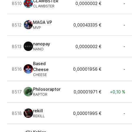
CLAWBSTER
8510
0,0000002 €
-
CLAWBSTER
MAGA VP
8512
0,00043335 €
-
MVP
nanopay
8513
0,0000002 €
-
NANO
Based
8516
0,00001956 €
-
Cheese
CHEESE
Philosoraptor
8517
0,00001971 €
+0,10 %
RAPTOR
rekill
8518
0,00001995 €
-
REKILL