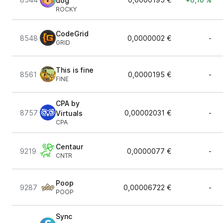
dog
ROCKY
CodeGrid
8548
0,0000002 €
-
GRID
This is fine
8561
0,0000195 €
-
FINE
CPA by
8757
0,00002031 €
-
Virtuals
CPA
Centaur
9219
0,0000077 €
-
CNTR
Poop
9287
0,00006722 €
-
POOP
Sync