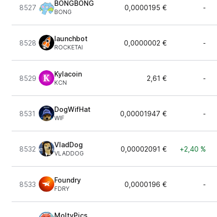
BONGBONG
8527
0,0000195 €
-
BONG
launchbot
8528
0,0000002 €
-
ROCKETAI
Kylacoin
8529
2,61 €
-
KCN
DogWifHat
8531
0,00001947 €
-
WIF
VladDog
8532
0,00002091 €
+2,40 %
VLADDOG
Foundry
8533
0,0000196 €
-
FDRY
MoltyPics