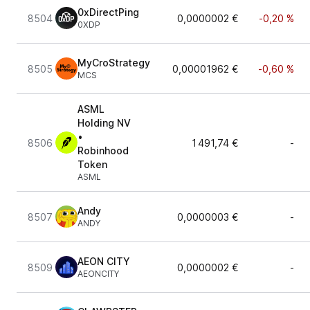
0xDirectPing
8504
0,0000002 €
-0,20 %
0XDP
MyCroStrategy
8505
0,00001962 €
-0,60 %
MCS
ASML
Holding NV
•
8506
1 491,74 €
-
Robinhood
Token
ASML
Andy
8507
0,0000003 €
-
ANDY
AEON CITY
8509
0,0000002 €
-
AEONCITY