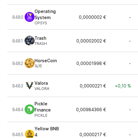
Operating
8480
0,0000002 €
-
System
OPSYS
Trash
8481
0,00002002 €
-
TRASH
HorseCoin
8482
0,00001998 €
-
马币
Valora
8483
0,0000221 €
+0,10 %
VALORA
Pickle
8484
0,00984366 €
-
Finance
PICKLE
Yellow BNB
8485
0,0000217 €
-
4