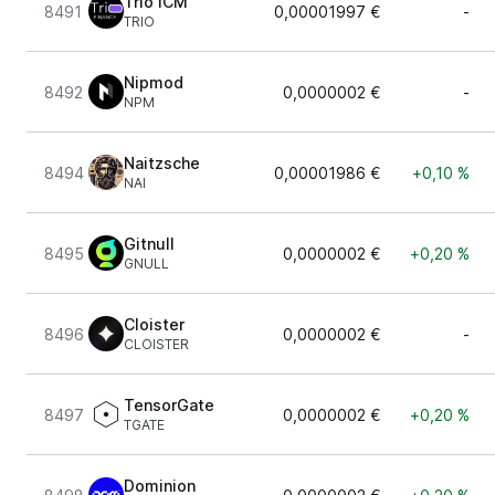
Trio ICM
8491
0,00001997 €
-
TRIO
Nipmod
8492
0,0000002 €
-
NPM
Naitzsche
8494
0,00001986 €
+0,10 %
NAI
Gitnull
8495
0,0000002 €
+0,20 %
GNULL
Cloister
8496
0,0000002 €
-
CLOISTER
TensorGate
8497
0,0000002 €
+0,20 %
TGATE
Dominion