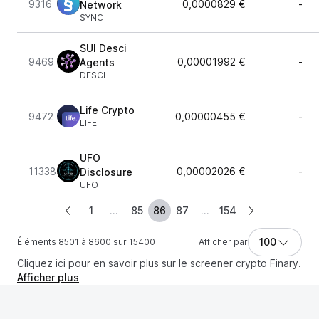
9316
0,0000829 €
-
Network
SYNC
SUI Desci
9469
0,00001992 €
-
Agents
DESCI
Life Crypto
9472
0,00000455 €
-
LIFE
UFO
11338
0,00002026 €
-
Disclosure
UFO
1
...
85
86
87
...
154
100
Éléments 8501 à 8600 sur 15400
Afficher par
Cliquez ici pour en savoir plus sur le screener crypto Finary.
Afficher plus