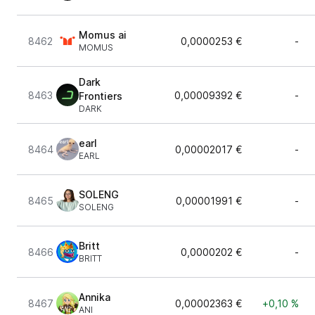
Momus ai
8462
0,0000253 €
-
MOMUS
Dark
8463
0,00009392 €
-
Frontiers
DARK
earl
8464
0,00002017 €
-
EARL
SOLENG
8465
0,00001991 €
-
SOLENG
Britt
8466
0,0000202 €
-
BRITT
Annika
8467
0,00002363 €
+0,10 %
ANI