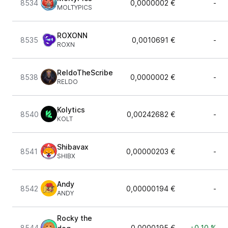
8534
0,0000002 €
-
MOLTYPICS
ROXONN
8535
0,0010691 €
-
ROXN
ReldoTheScribe
8538
0,0000002 €
-
RELDO
Kolytics
8540
0,00242682 €
-
KOLT
Shibavax
8541
0,00000203 €
-
SHIBX
Andy
8542
0,00000194 €
-
ANDY
Rocky the
8544
0,0000195 €
+0,10 %