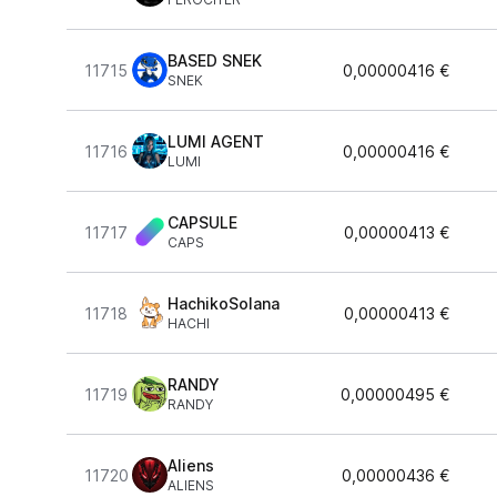
BASED SNEK
11715
0,00000416 €
SNEK
LUMI AGENT
11716
0,00000416 €
LUMI
CAPSULE
11717
0,00000413 €
CAPS
HachikoSolana
11718
0,00000413 €
HACHI
RANDY
11719
0,00000495 €
RANDY
Aliens
11720
0,00000436 €
ALIENS