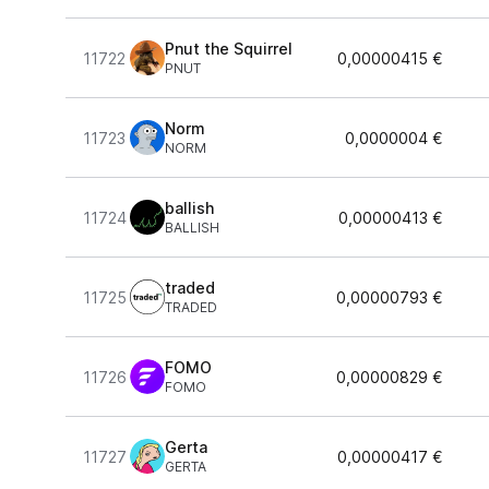
Pnut the Squirrel
11722
0,00000415 €
PNUT
Norm
11723
0,0000004 €
NORM
ballish
11724
0,00000413 €
BALLISH
traded
11725
0,00000793 €
TRADED
FOMO
11726
0,00000829 €
FOMO
Gerta
11727
0,00000417 €
GERTA