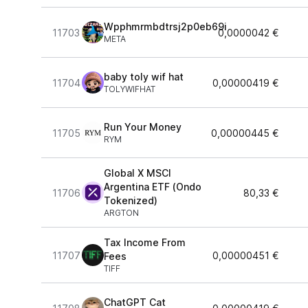
Wpphmrmbdtrsj2p0eb69i
11703
0,0000042 €
META
baby toly wif hat
11704
0,00000419 €
TOLYWIFHAT
Run Your Money
11705
0,00000445 €
RYM
Global X MSCI
Argentina ETF (Ondo
11706
80,33 €
Tokenized)
ARGTON
Tax Income From
11707
0,00000451 €
Fees
TIFF
ChatGPT Cat