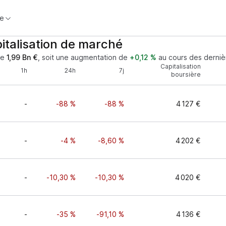
e
italisation de marché
de
1,99 Bn €
, soit une augmentation de
+0,12 %
au cours des derniè
Capitalisation
1h
24h
7j
boursière
-
-88 %
-88 %
4 127 €
-
-4 %
-8,60 %
4 202 €
-
-10,30 %
-10,30 %
4 020 €
-
-35 %
-91,10 %
4 136 €