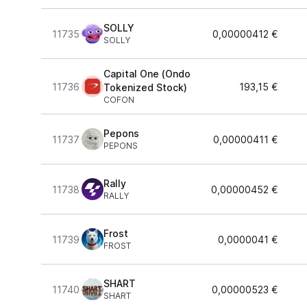
SOLLY
11735
0,00000412 €
SOLLY
Capital One (Ondo
11736
193,15 €
Tokenized Stock)
COFON
Pepons
11737
0,00000411 €
PEPONS
Rally
11738
0,00000452 €
RALLY
Frost
11739
0,0000041 €
FROST
SHART
11740
0,00000523 €
SHART