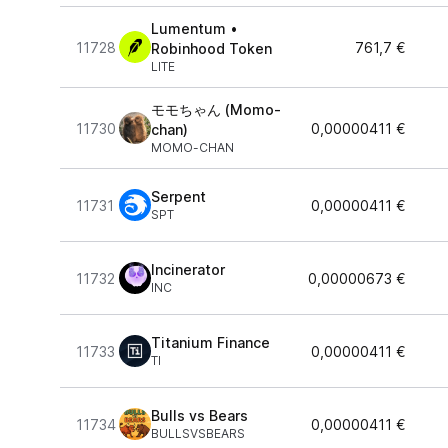
Lumentum •
11728
761,7 €
Robinhood Token
LITE
モモちゃん (Momo-
11730
0,00000411 €
chan)
MOMO-CHAN
Serpent
11731
0,00000411 €
SPT
Incinerator
11732
0,00000673 €
INC
Titanium Finance
11733
0,00000411 €
TI
Bulls vs Bears
11734
0,00000411 €
BULLSVSBEARS