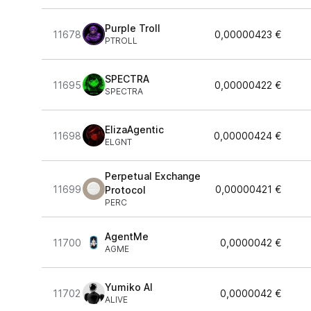
Purple Troll
11678
0,00000423 €
PTROLL
SPECTRA
11695
0,00000422 €
SPECTRA
ElizaAgentic
11698
0,00000424 €
ELGNT
Perpetual Exchange
11699
0,00000421 €
Protocol
PERC
AgentMe
11700
0,0000042 €
AGME
Yumiko AI
11702
0,0000042 €
ALIVE