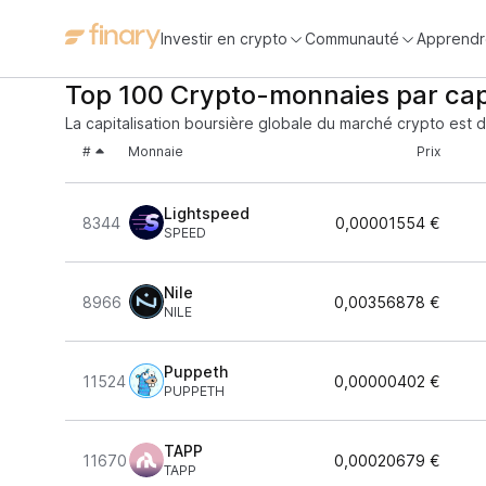
Investir en crypto
Communauté
Apprendr
Top 100 Crypto-monnaies par cap
La capitalisation boursière globale du marché crypto est 
#
Monnaie
Prix
Lightspeed
8344
0,00001554 €
SPEED
Nile
8966
0,00356878 €
NILE
Puppeth
11524
0,00000402 €
PUPPETH
TAPP
11670
0,00020679 €
TAPP