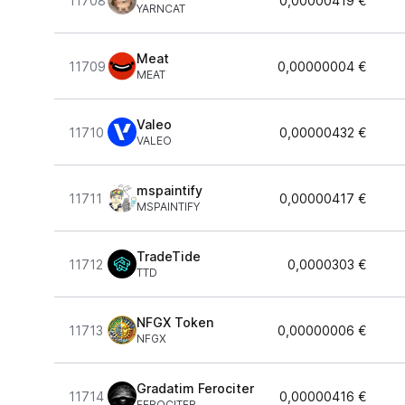
11708
0,00000419 €
YARNCAT
Meat
11709
0,00000004 €
MEAT
Valeo
11710
0,00000432 €
VALEO
mspaintify
11711
0,00000417 €
MSPAINTIFY
TradeTide
11712
0,0000303 €
TTD
NFGX Token
11713
0,00000006 €
NFGX
Gradatim Ferociter
11714
0,00000416 €
FEROCITER