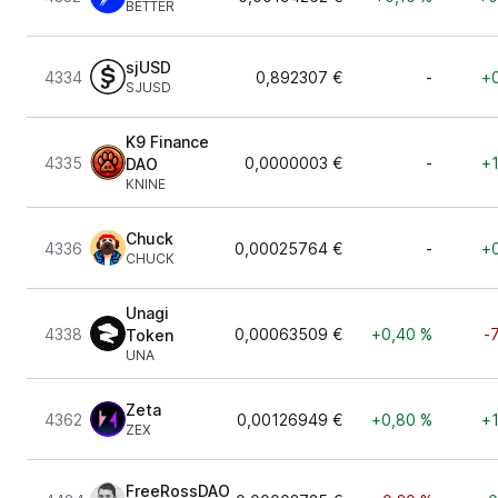
BETTER
sjUSD
4334
0,892307 €
-
+0
SJUSD
K9 Finance
4335
0,0000003 €
-
+1
DAO
KNINE
Chuck
4336
0,00025764 €
-
+0
CHUCK
Unagi
4338
0,00063509 €
+0,40 %
-
Token
UNA
Zeta
4362
0,00126949 €
+0,80 %
+1
ZEX
FreeRossDAO