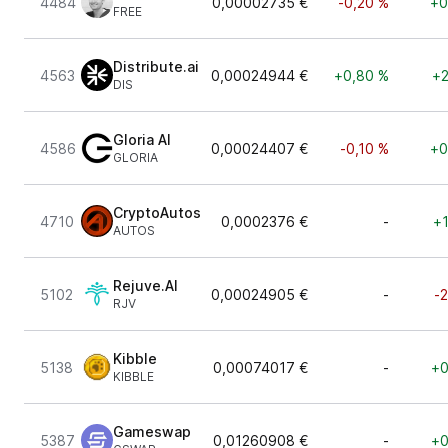
4484
0,00002735 €
-0,20 %
+0
FREE
Distribute.ai
4563
0,00024944 €
+0,80 %
+2
DIS
Gloria AI
4586
0,00024407 €
-0,10 %
+0
GLORIA
CryptoAutos
4710
0,0002376 €
-
+1
AUTOS
Rejuve.AI
5102
0,00024905 €
-
-
RJV
Kibble
5138
0,00074017 €
-
+0
KIBBLE
Gameswap
5387
0,01260908 €
-
+0