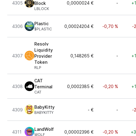
4305
0,0000024 €
-
+1
Block
LBLOCK
Plastic
4306
0,00024204 €
-0,70 %
-
$PLASTIC
Resolv
Liquidity
4307
0,148265 €
-
+1
Provider
Token
RLP
CAT
4308
0,0002385 €
-0,20 %
+1
Terminal
CAT
BabyKitty
4309
- €
-
-
BABYKITTY
LandWolf
4311
0,00002396 €
-0,20 %
+3
WOLF