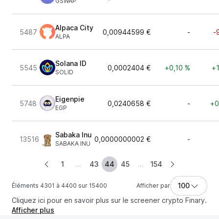
GSWAP
Alpaca City
5487
0,00944599 €
-
-
ALPA
Solana ID
5545
0,0002404 €
+0,10 %
+1
SOLID
Eigenpie
5748
0,0240658 €
-
+0
EGP
Sabaka Inu
13516
0,0000000002 €
-
SABAKA INU
1
...
43
44
45
...
154
100
Éléments 4301 à 4400 sur 15400
Afficher par
Cliquez ici pour en savoir plus sur le screener crypto Finary.
Afficher plus