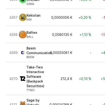
SANA
Kekistan
4267
0,0000006 €
+0,20 %
-
KEK
Ballies
4268
0,0080135 €
+1,10 %
-1
BALL
Beem
4269
0,00025081 €
-
+4
Communication
BEEM
Take-Two
Interactive
Software
4270
212,4 €
+0,10 %
+5
(Backpack
Securities)
TTWO
Sage by
4271
0,00024768 €
-
-
Virtuals