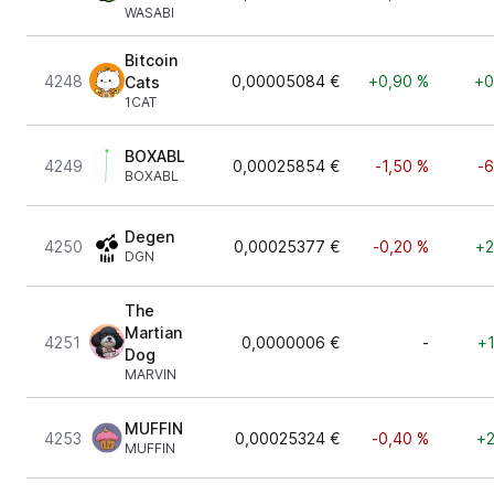
WASABI
Bitcoin
4248
0,00005084 €
+0,90 %
+0
Cats
1CAT
BOXABL
4249
0,00025854 €
-1,50 %
-6
BOXABL
Degen
4250
0,00025377 €
-0,20 %
+2
DGN
The
Martian
4251
0,0000006 €
-
+1
Dog
MARVIN
MUFFIN
4253
0,00025324 €
-0,40 %
+2
MUFFIN