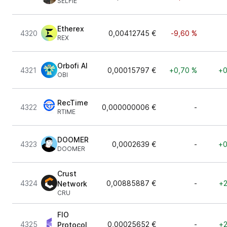
SELFIE
Etherex
4320
0,00412745 €
-9,60 %
REX
Orbofi AI
4321
0,00015797 €
+0,70 %
+0
OBI
RecTime
4322
0,000000006 €
-
RTIME
DOOMER
4323
0,0002639 €
-
+0
DOOMER
Crust
4324
0,00885887 €
-
+2
Network
CRU
FIO
4325
0,00025652 €
-
+2
Protocol