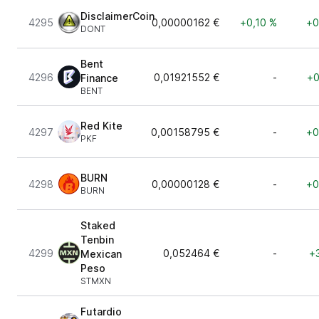
DisclaimerCoin
4295
0,00000162 €
+0,10 %
+0
DONT
Bent
4296
0,01921552 €
-
+0
Finance
BENT
Red Kite
4297
0,00158795 €
-
+0
PKF
BURN
4298
0,00000128 €
-
+0
BURN
Staked
Tenbin
4299
0,052464 €
-
+
Mexican
Peso
STMXN
Futardio