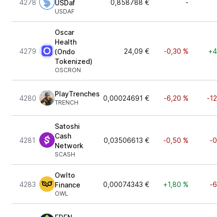
4278
0,858788 €
-
USDaf
USDAF
Oscar
Health
4279
24,09 €
-0,30 %
+4
(Ondo
Tokenized)
OSCRON
PlayTrenches
4280
0,00024691 €
-6,20 %
-1
TRENCH
Satoshi
Cash
4281
0,03506613 €
-0,50 %
-0
Network
SCASH
Owlto
4283
0,00074343 €
+1,80 %
-6
Finance
OWL