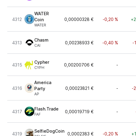
WATER
4312
0,00000328 €
-0,20 %
+2
Coin
WATER
Chasm
4313
0,00238933 €
-0,40 %
-
CAI
Cypher
4315
0,00200706 €
-
CYPH
America
4316
0,00023821 €
-
-
Party
AP
Flash.Trade
4317
0,00019719 €
-
FAF
SelfieDogCoin
4319
0,0002383 €
-0,20 %
+1