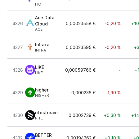
FIO
Ace Data
4326
0,00023558 €
-0,20 %
+10
Cloud
ACE
Infraxa
4327
0,00023595 €
-0,20 %
+3
INFRA
LIKE
4328
0,00059766 €
-
+
LIKE
higher
4329
0,000236 €
-1,90 %
HIGHER
ritestream
4330
0,0002739 €
+0,30 %
+14
RITE
BETTER
4332
0,00194262 €
+0,10 %
+0