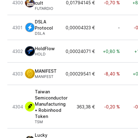
4300
0,01794145 €
-0,70 %
+8
cult
FUTARDIO
DSLA
4301
0,00004323 €
-
-
Protocol
DSLA
HoldFlow
4302
0,00024071 €
+0,80 %
+
HOLD
MANIFEST
4303
0,00029541 €
-8,40 %
+0
MANIFEST
Taiwan
Semiconductor
Manufacturing
4304
363,38 €
-0,20 %
-0
• Robinhood
Token
TSM
Lucky