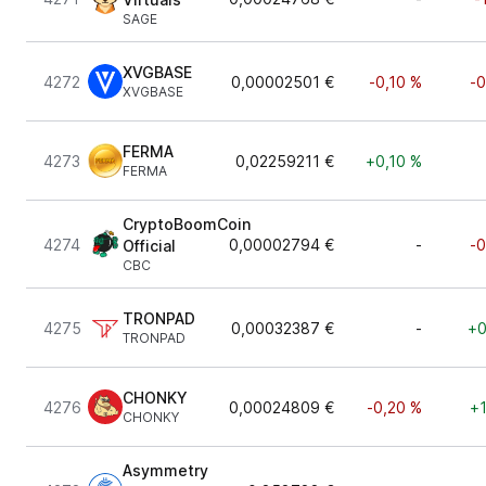
SAGE
XVGBASE
4272
0,00002501 €
-0,10 %
-0
XVGBASE
FERMA
4273
0,02259211 €
+0,10 %
FERMA
CryptoBoomCoin
4274
0,00002794 €
-
-0
Official
CBC
TRONPAD
4275
0,00032387 €
-
+0
TRONPAD
CHONKY
4276
0,00024809 €
-0,20 %
+1
CHONKY
Asymmetry