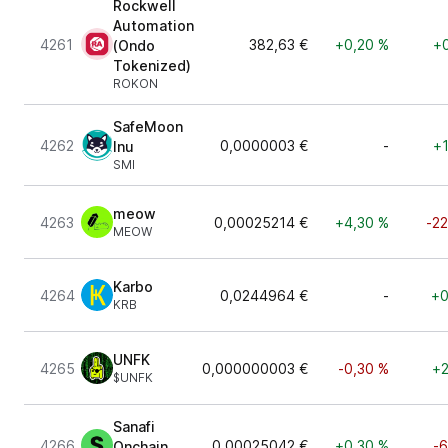
Rockwell
Automation
4261
382,63 €
+0,20 %
+0
(Ondo
Tokenized)
ROKON
SafeMoon
4262
0,0000003 €
-
+1
Inu
SMI
meow
4263
0,00025214 €
+4,30 %
-2
MEOW
Karbo
4264
0,0244964 €
-
+0
KRB
UNFK
4265
0,000000003 €
-0,30 %
+2
$UNFK
Sanafi
4266
0,00025042 €
+0,30 %
-6
Onchain