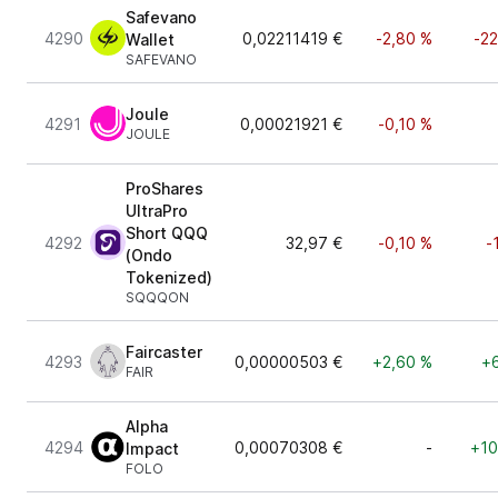
Safevano
4290
0,02211419 €
-2,80 %
-2
Wallet
SAFEVANO
Joule
4291
0,00021921 €
-0,10 %
JOULE
ProShares
UltraPro
Short QQQ
4292
32,97 €
-0,10 %
-
(Ondo
Tokenized)
SQQQON
Faircaster
4293
0,00000503 €
+2,60 %
+6
FAIR
Alpha
4294
0,00070308 €
-
+10
Impact
FOLO