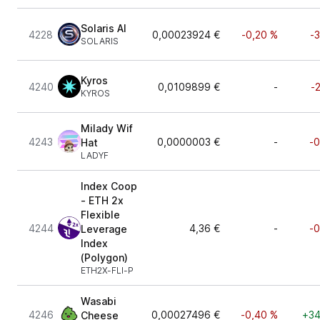
Solaris AI
4228
0,00023924 €
-0,20 %
-
SOLARIS
Kyros
4240
0,0109899 €
-
-
KYROS
Milady Wif
4243
0,0000003 €
-
-0
Hat
LADYF
Index Coop
- ETH 2x
Flexible
4244
4,36 €
-
-0
Leverage
Index
(Polygon)
ETH2X-FLI-P
Wasabi
4246
0,00027496 €
-0,40 %
+34
Cheese