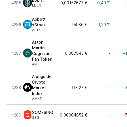
EDEN
4285
0,00152677 €
+0,40 %
+
EDEN
Abbott
4286
94,86 €
+0,20 %
xStock
ABTX
Aston
Martin
4287
0,087843 €
-
+1
Cognizant
Fan Token
AM
Alongside
Crypto
4288
113,27 €
-
+0
Market
Index
AMKT
SOMESING
4289
0,00004852 €
-
-
SSG