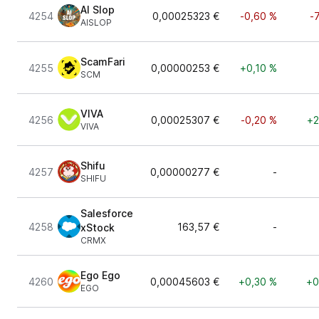
AI Slop
4254
0,00025323 €
-0,60 %
-
AISLOP
ScamFari
4255
0,00000253 €
+0,10 %
SCM
VIVA
4256
0,00025307 €
-0,20 %
+2
VIVA
Shifu
4257
0,00000277 €
-
SHIFU
Salesforce
4258
163,57 €
-
xStock
CRMX
Ego Ego
4260
0,00045603 €
+0,30 %
+0
EGO