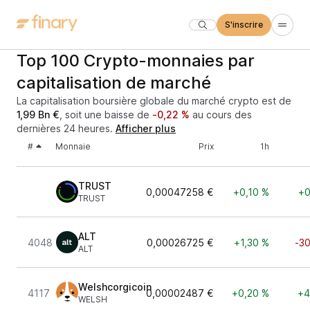
S'inscrire
Top 100 Crypto-monnaies par
capitalisation de marché
La capitalisation boursière globale du marché crypto est de
1,99 Bn €
, soit une baisse de
-0,22 %
au cours des
dernières 24 heures.
Afficher plus
#
Monnaie
Prix
1h
TRUST
0,00047258 €
+0,10 %
+0
TRUST
ALT
4048
0,00026725 €
+1,30 %
-3
ALT
Welshcorgicoin
4117
0,00002487 €
+0,20 %
+4
WELSH