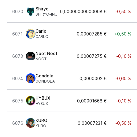
Shiryo
6070
0,00000000000008 €
-0,50 %
SHIRYO-INU
Carlo
6071
0,00007285 €
+0,50 %
CARLO
Noot Noot
6073
0,00007275 €
-0,10 %
NOOT
Gondola
6074
0,0000002 €
-0,60 %
GONDOLA
HYBUX
6075
0,00001668 €
-0,10 %
HYBUX
KURO
6076
0,00007231 €
-0,50 %
KURO