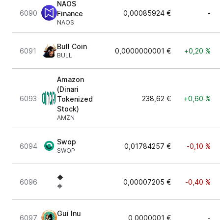
NAOS
6090
0,00085924 €
-
Finance
NAOS
Bull Coin
6091
0,0000000001 €
+0,20 %
BULL
Amazon
(Dinari
6093
238,62 €
+0,60 %
Tokenized
Stock)
AMZN
Swop
6094
0,01784257 €
-0,10 %
SWOP
🔶
6096
0,00007205 €
-0,40 %
🔶
Gui Inu
6097
0,0000001 €
-