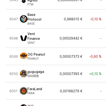
Agnus
FTW
Base
6047
0,968015 €
-0,10 %
Protocol
BASE
Vent
6048
0,00029442 €
-
Finance
VENT
OG Peanut
6049
0,00007373 €
-0,60 %
PEANUT
gugugaga
6050
0,00007393 €
+0,10 %
咕咕嘎嘎
FaraLand
6051
0,00168279 €
-
FARA