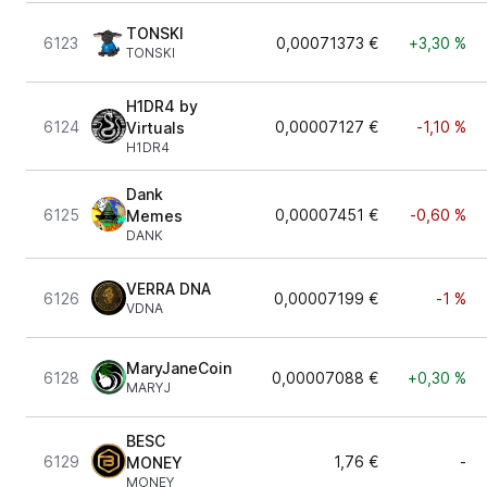
TONSKI
6123
0,00071373 €
+3,30 %
TONSKI
H1DR4 by
6124
0,00007127 €
-1,10 %
Virtuals
H1DR4
Dank
6125
0,00007451 €
-0,60 %
Memes
DANK
VERRA DNA
6126
0,00007199 €
-1 %
VDNA
MaryJaneCoin
6128
0,00007088 €
+0,30 %
MARYJ
BESC
6129
1,76 €
-
MONEY
MONEY