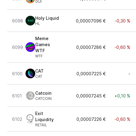
GUI
Holy Liquid
6098
0,00007096 €
-0,30 %
HL
Meme
Games
6099
0,00007286 €
-0,60 %
WTF
WTF
CAT
6100
0,00007225 €
-
CAT
Catcoin
6101
0,00007245 €
+0,10 %
CATCOIN
Exit
6102
0,00007226 €
-0,60 %
Liquidity
RETAIL