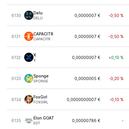
Delu
6130
0,0000007 €
-0,50 %
DELU
CAPACITR
6131
0,0000007 €
-0,50 %
CAPACITR
X
6132
0,00000007 €
+0,10 %
X
Sponge
6133
0,0000005 €
-0,20 %
SPONGE
FoxGirl
6134
0,0000000007 €
-0,10 %
FOXGIRL
Elon GOAT
6135
0,00000786 €
-
EGT