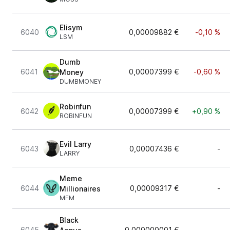
Elisym
6040
0,00009882 €
-0,10 %
LSM
Dumb
6041
0,00007399 €
-0,60 %
Money
DUMBMONEY
Robinfun
6042
0,00007399 €
+0,90 %
ROBINFUN
Evil Larry
6043
0,00007436 €
-
LARRY
Meme
6044
0,00009317 €
-
Millionaires
MFM
Black
6045
0,000000001 €
-