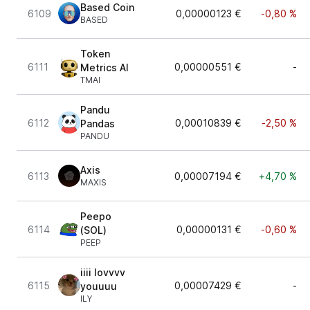
Based Coin
6109
0,00000123 €
-0,80 %
BASED
Token
6111
0,00000551 €
-
Metrics AI
TMAI
Pandu
6112
0,00010839 €
-2,50 %
Pandas
PANDU
Axis
6113
0,00007194 €
+4,70 %
MAXIS
Peepo
6114
0,00000131 €
-0,60 %
(SOL)
PEEP
iiii lovvvv
6115
0,00007429 €
-
youuuu
ILY