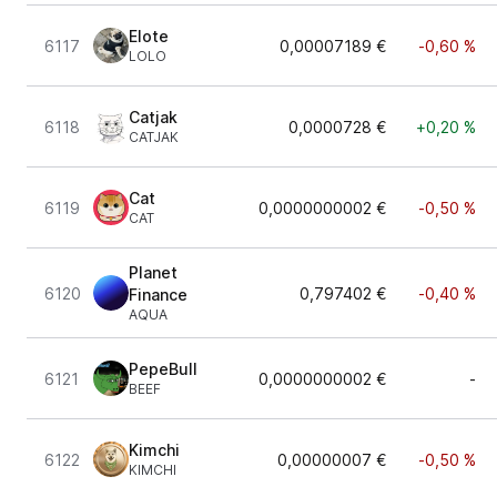
Elote
6117
0,00007189 €
-0,60 %
LOLO
Catjak
6118
0,0000728 €
+0,20 %
CATJAK
Cat
6119
0,0000000002 €
-0,50 %
CAT
Planet
6120
0,797402 €
-0,40 %
Finance
AQUA
PepeBull
6121
0,0000000002 €
-
BEEF
Kimchi
6122
0,00000007 €
-0,50 %
KIMCHI