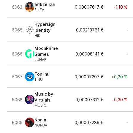
ai16zeliza
6063
0,00007617 €
-1,10 %
ELIZA
Hypersign
6065
0,00213761 €
-
Identity
HID
MoonPrime
6066
0,00008141 €
-
Games
LUNAR
Ton Inu
6067
0,00007297 €
+0,20 %
TINU
Music by
6068
0,00007312 €
-0,30 %
Virtuals
MUSIC
Nonja
6069
0,00007289 €
-
NONJA