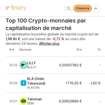
S'inscrire
Top 100 Crypto-monnaies par
capitalisation de marché
La capitalisation boursière globale du marché crypto est de
1,98 Bn €
, soit une baisse de
-0,72 %
au cours des
dernières 24 heures.
Afficher plus
#
Monnaie
Prix
1h
LILLY
6019
0,00007362 €
-
$LILLY
KLA (Ondo
6028
1 716,95 €
-1,90 %
Tokenized)
KLACON
Talisman
6031
0,00820886 €
-
SEEK