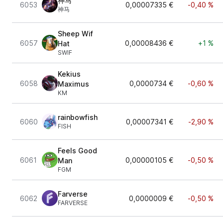
神马
6053
0,00007335 €
-0,40 %
神马
Sheep Wif
6057
0,00008436 €
+1 %
Hat
SWIF
Kekius
6058
0,0000734 €
-0,60 %
Maximus
KM
rainbowfish
6060
0,00007341 €
-2,90 %
FISH
Feels Good
6061
0,00000105 €
-0,50 %
Man
FGM
Farverse
6062
0,0000009 €
-0,50 %
FARVERSE