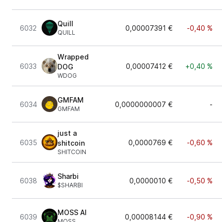
Quill
6032
0,00007391 €
-0,40 %
QUILL
Wrapped
6033
0,00007412 €
+0,40 %
DOG
WDOG
GMFAM
6034
0,0000000007 €
-
GMFAM
just a
6035
0,0000769 €
-0,60 %
shitcoin
SHITCOIN
Sharbi
6038
0,0000010 €
-0,50 %
$SHARBI
MOSS AI
6039
0,00008144 €
-0,90 %
MOSS