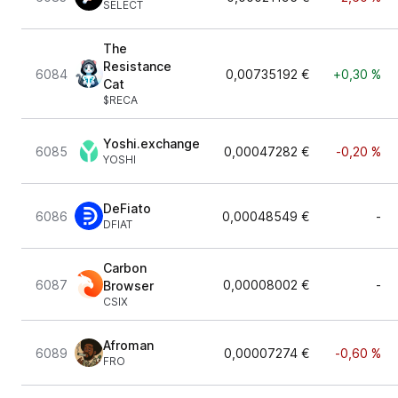
SELECT
The
Resistance
6084
0,00735192 €
+0,30 %
Cat
$RECA
Yoshi.exchange
6085
0,00047282 €
-0,20 %
YOSHI
DeFiato
6086
0,00048549 €
-
DFIAT
Carbon
6087
0,00008002 €
-
Browser
CSIX
Afroman
6089
0,00007274 €
-0,60 %
FRO