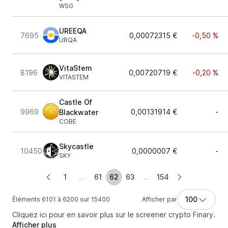
WSG
UREEQA
7695
0,00072315 €
-0,50 %
URQA
VitaStem
8196
0,00720719 €
-0,20 %
VITASTEM
Castle Of
9969
0,00131914 €
-
Blackwater
COBE
Skycastle
10450
0,0000007 €
-
SKY
1
...
61
62
63
...
154
100
Éléments 6101 à 6200 sur 15400
Afficher par
Cliquez ici pour en savoir plus sur le screener crypto Finary.
Afficher plus