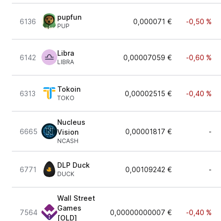
pupfun
6136
0,000071 €
-0,50 %
PUP
Libra
6142
0,00007059 €
-0,60 %
LIBRA
Tokoin
6313
0,00002515 €
-0,40 %
TOKO
Nucleus
6665
0,00001817 €
-
Vision
NCASH
DLP Duck
6771
0,00109242 €
-
DUCK
Wall Street
Games
7564
0,00000000007 €
-0,40 %
[OLD]