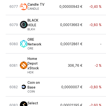
Candle TV
6077
0,00000943 €
-0,40 %
CANDLE
BLACK
6079
0,00013663 €
-0,80 %
HOLE
BLKH
ORE
6080
0,00012861 €
-
Network
ORE
Home
Depot
6081
306,76 €
-2 %
xStock
HDX
Coin on
6082
0,0000007 €
-0,80 %
Base
COIN
Select
6083
0,00021195 €
-2,60 %