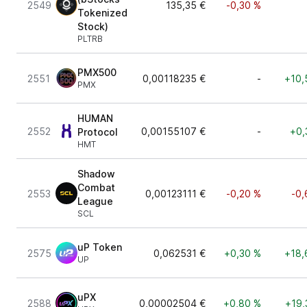
2549
135,35 €
-0,30 %
Tokenized
Stock)
PLTRB
PMX500
2551
0,00118235 €
-
+10,
PMX
HUMAN
2552
0,00155107 €
-
+0,
Protocol
HMT
Shadow
Combat
2553
0,00123111 €
-0,20 %
-0,
League
SCL
uP Token
2575
0,062531 €
+0,30 %
+18,
UP
uPX
2588
0,00002504 €
+0,80 %
+19,