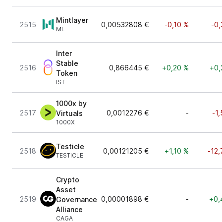
Mintlayer
2515
0,00532808 €
-0,10 %
-0,
ML
Inter
Stable
2516
0,866445 €
+0,20 %
+0,
Token
IST
1000x by
2517
0,0012276 €
-
-1
Virtuals
1000X
Testicle
2518
0,00121205 €
+1,10 %
-12,
TESTICLE
Crypto
Asset
2519
0,00001898 €
-
+0,
Governance
Alliance
CAGA