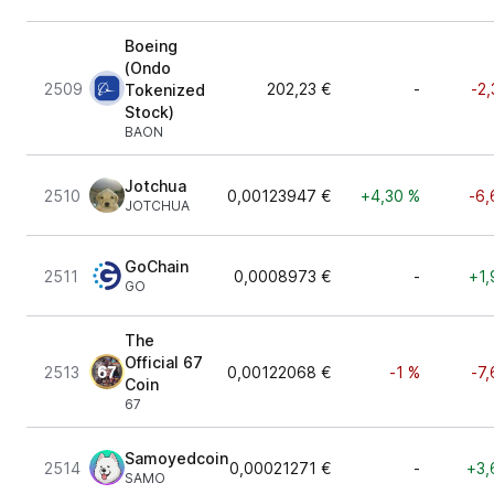
Boeing
(Ondo
2509
202,23 €
-
-2
Tokenized
Stock)
BAON
Jotchua
2510
0,00123947 €
+4,30 %
-6,
JOTCHUA
GoChain
2511
0,0008973 €
-
+1,
GO
The
Official 67
2513
0,00122068 €
-1 %
-7
Coin
67
Samoyedcoin
2514
0,00021271 €
-
+3,
SAMO