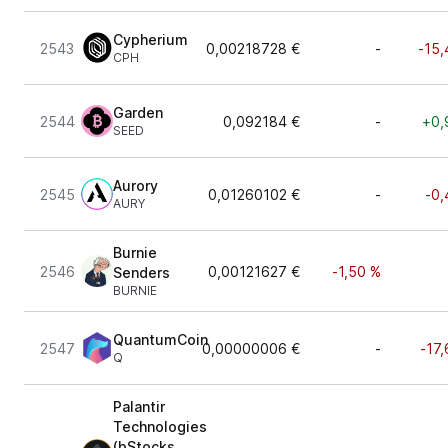
Cypherium
2543
0,00218728 €
-
-15,
CPH
Garden
2544
0,092184 €
-
+0,
SEED
Aurory
2545
0,01260102 €
-
-0,
AURY
Burnie
2546
0,00121627 €
-1,50 %
Senders
BURNIE
QuantumCoin
2547
0,00000006 €
-
-17
Q
Palantir
Technologies
(bStocks