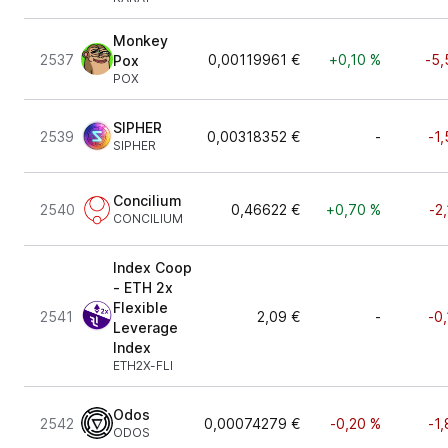
Monkey
2537
0,00119961 €
+0,10 %
-5,
Pox
POX
SIPHER
2539
0,00318352 €
-
-1
SIPHER
Concilium
2540
0,46622 €
+0,70 %
-2
CONCILIUM
Index Coop
- ETH 2x
Flexible
2541
2,09 €
-
-0
Leverage
Index
ETH2X-FLI
Odos
2542
0,00074279 €
-0,20 %
-1
ODOS