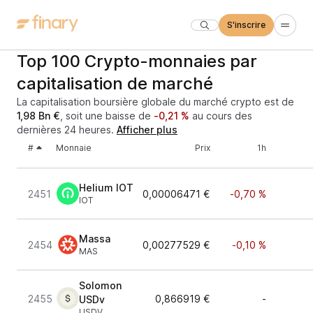
S'inscrire
Top 100 Crypto-monnaies par
capitalisation de marché
La capitalisation boursière globale du marché crypto est de
1,98 Bn €
, soit une baisse de
-0,21 %
au cours des
dernières 24 heures.
Afficher plus
#
Monnaie
Prix
1h
Helium IOT
2451
0,00006471 €
-0,70 %
IOT
Massa
2454
0,00277529 €
-0,10 %
MAS
Solomon
2455
0,866919 €
-
USDv
USDV