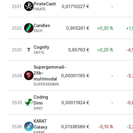
PirateCash
2531
0,01710227 €
-
PIRATE
Candles
2532
0,905261 €
+0,30 %
+1,
SN31
Cognify
2533
0,60763 €
+0,20 %
-4,
SN115
Supergemma4-
26b-
2534
0,00001195 €
-
-3,
multimodal
SUPERGEMMA
Coding
2535
0,00011924 €
-
-0,
Dino
DINO
KARAT
2536
0,01336586 €
-0,10 %
-2
Galaxy
KARAT