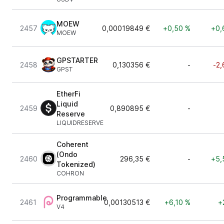
MOEW
2457
0,00019849 €
+0,50 %
+0,
MOEW
GPSTARTER
2458
0,130356 €
-
-2,
GPST
EtherFi
Liquid
2459
0,890895 €
-
Reserve
LIQUIDRESERVE
Coherent
(Ondo
2460
296,35 €
-
+5,
Tokenized)
COHRON
Programmable
2461
0,00130513 €
+6,10 %
+
V4