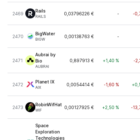
Rails
2469
0,03796226 €
-
-0,
RAILS
BigWater
2470
0,00138763 €
-
BIGW
Aubrai by
2471
0,897913 €
+1,40 %
-2
Bio
AUBRAI
Planet IX
2472
0,0054414 €
-1,60 %
+0,
AIX
RobinWifHat
2473
0,00127925 €
+2,50 %
-13,
WIF
Space
Exploration
Technologies