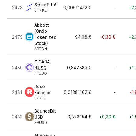
StrikeBit AI
2478
0,00611412 €
-
+2,
STRIKE
Abbott
(Ondo
2479
94,06 €
-0,30 %
+2,
Tokenized
Stock)
ABTON
CICADA
2480
0,847883 €
-
+1,
rtUSQ
RTUSQ
Roco
2481
0,01381162 €
-
-1
Finance
ROCO
BounceBit
2482
0,872254 €
+0,30 %
+1,
USD
BBUSD
Moonwalk