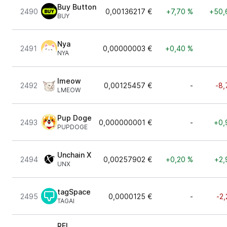
Buy Button
2490
0,00136217 €
+7,70 %
+50,
BUY
Nya
2491
0,00000003 €
+0,40 %
NYA
lmeow
2492
0,00125457 €
-
-8,
LMEOW
Pup Doge
2493
0,000000001 €
-
+0,
PUPDOGE
Unchain X
2494
0,00257902 €
+0,20 %
+2,
UNX
tagSpace
2495
0,0000125 €
-
-2
TAGAI
REI