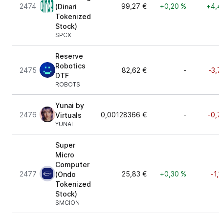
2474
99,27 €
+0,20 %
+4,
(Dinari
Tokenized
Stock)
SPCX
Reserve
Robotics
2475
82,62 €
-
-3,
DTF
ROBOTS
Yunai by
2476
0,00128366 €
-
-0,
Virtuals
YUNAI
Super
Micro
Computer
2477
25,83 €
+0,30 %
-1
(Ondo
Tokenized
Stock)
SMCION