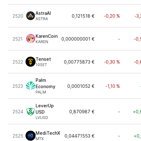
AstraAI
2520
0,121518 €
-0,20 %
-3
ASTRA
KarenCoin
2521
0,000000001 €
-
-0,
KAREN
Tenset
2522
0,00775873 €
-0,30 %
-0,
10SET
Palm
2523
0,0001052 €
-1,10 %
Economy
PALM
LeverUp
2524
0,870987 €
-
+0,
USD
LVUSD
MediTechX
2525
0,04471553 €
-
+0,
MTX