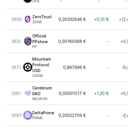
UPX
ZeroTrust
2650
0,00332646 €
+0,10 %
+12,
ZERØ
Official
2822
0,00180568 €
-
+0,
PPshow
PP
Mountain
Protocol
2871
0,867496 €
-
-0,
USD
USDM
Cerebrum
3581
0,00001517 €
+1,30 %
+0,
DAO
NEURON
DeltaPrime
5097
0,03022709 €
-
-2,
PRIME