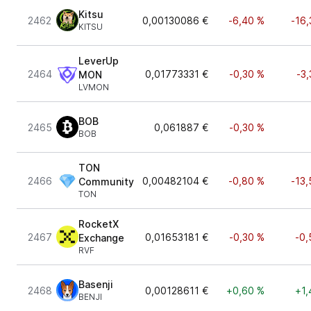
Kitsu
2462
0,00130086 €
-6,40 %
-16,
KITSU
LeverUp
2464
0,01773331 €
-0,30 %
-3
MON
LVMON
BOB
2465
0,061887 €
-0,30 %
BOB
TON
2466
0,00482104 €
-0,80 %
-13,
Community
TON
RocketX
2467
0,01653181 €
-0,30 %
-0,
Exchange
RVF
Basenji
2468
0,00128611 €
+0,60 %
+1,
BENJI