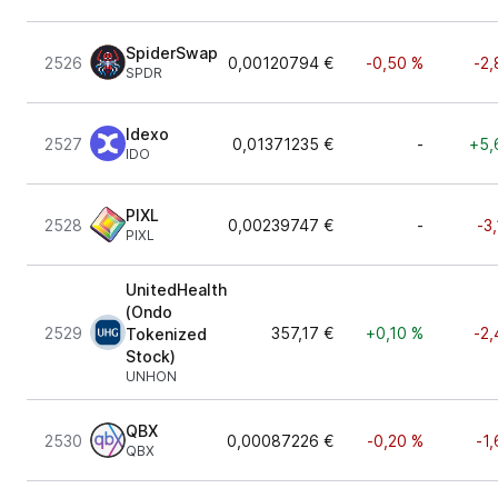
SpiderSwap
2526
0,00120794 €
-0,50 %
-2,
SPDR
Idexo
2527
0,01371235 €
-
+5,
IDO
PIXL
2528
0,00239747 €
-
-3
PIXL
UnitedHealth
(Ondo
2529
357,17 €
+0,10 %
-2,
Tokenized
Stock)
UNHON
QBX
2530
0,00087226 €
-0,20 %
-1
QBX