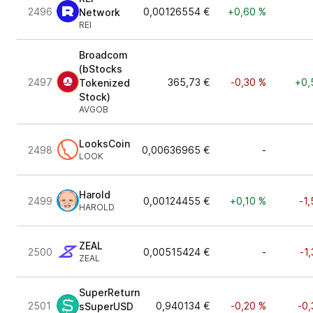
2496
0,00126554 €
+0,60 %
Network
REI
Broadcom
(bStocks
2497
365,73 €
-0,30 %
+0,
Tokenized
Stock)
AVGOB
LooksCoin
2498
0,00636965 €
-
LOOK
Harold
2499
0,00124455 €
+0,10 %
-1
HAROLD
ZEAL
2500
0,00515424 €
-
-1
ZEAL
SuperReturn
2501
0,940134 €
-0,20 %
-0,
sSuperUSD