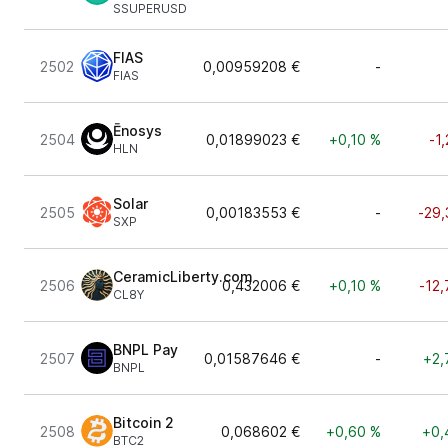
SSUPERUSD
FIAS
2502
0,00959208 €
-
FIAS
Ēnosys
2504
0,01899023 €
+0,10 %
-1
HLN
Solar
2505
0,00183553 €
-
-29,
SXP
CeramicLiberty.com
2506
0,432006 €
+0,10 %
-12,
CL8Y
BNPL Pay
2507
0,01587646 €
-
+2,
BNPL
Bitcoin 2
2508
0,068602 €
+0,60 %
+0,
BTC2