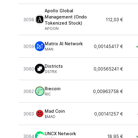
Apollo Global
Management (Ondo
3058
112,03 €
Tokenized Stock)
APOON
Matrix AI Network
3059
0,00145417 €
MAN
Districts
3060
0,00565241 €
DSTRX
Riecoin
3062
0,00963758 €
RIC
Mad Coin
3063
0,00141257 €
$MAD
UNCX Network
3064
18,95 €