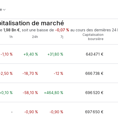
e
italisation de marché
de
1,98 Bn €
, soit une baisse de
-0,07 %
au cours des dernières 24 
Capitalisation
1h
24h
7j
boursière
-1,10 %
+9,40 %
+31,80 %
643 471 €
-2,50 %
-18,70 %
-12 %
666 738 €
+0,10 %
-58,10 %
+464,80 %
696 520 €
-
-0,90 %
-0,90 %
697 650 €