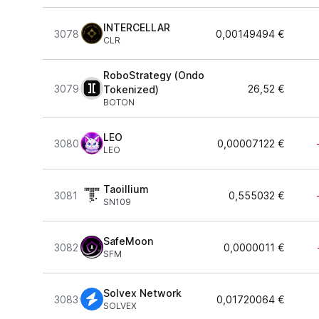
INTERCELLAR
3078
0,00149494 €
CLR
RoboStrategy (Ondo
3079
26,52 €
Tokenized)
BOTON
LEO
3080
0,00007122 €
LEO
Taoillium
3081
0,555032 €
SN109
SafeMoon
3082
0,0000011 €
SFM
Solvex Network
3083
0,01720064 €
SOLVEX