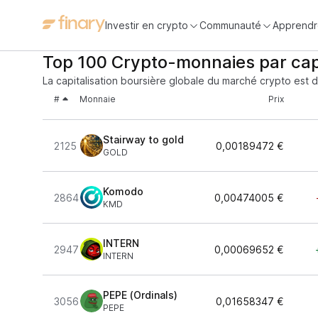
Investir en crypto
Communauté
Apprendr
Top 100 Crypto-monnaies par cap
La capitalisation boursière globale du marché crypto est 
#
Monnaie
Prix
Stairway to gold
2125
0,00189472 €
GOLD
Komodo
2864
0,00474005 €
KMD
INTERN
2947
0,00069652 €
INTERN
PEPE (Ordinals)
3056
0,01658347 €
PEPE