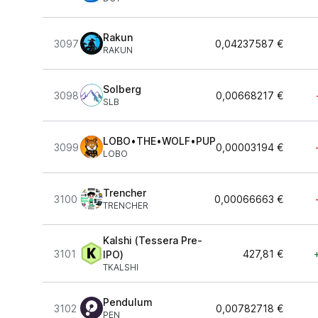
Rakun
3097
0,04237587 €
RAKUN
Solberg
3098
0,00668217 €
SLB
LOBO•THE•WOLF•PUP
3099
0,00003194 €
LOBO
Trencher
3100
0,00066663 €
TRENCHER
Kalshi (Tessera Pre-
3101
427,81 €
IPO)
TKALSHI
Pendulum
3102
0,00782718 €
PEN