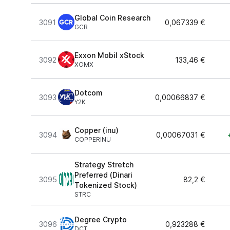
Global Coin Research
3091
0,067339 €
GCR
Exxon Mobil xStock
3092
133,46 €
XOMX
Dotcom
3093
0,00066837 €
Y2K
Copper (inu)
3094
0,00067031 €
COPPERINU
Strategy Stretch
Preferred (Dinari
3095
82,2 €
Tokenized Stock)
STRC
Degree Crypto
3096
0,923288 €
DCT