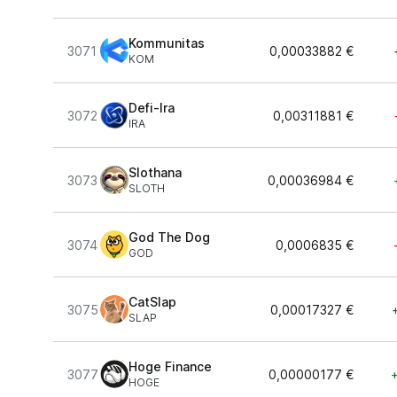
Kommunitas
3071
0,00033882 €
KOM
Defi-Ira
3072
0,00311881 €
IRA
Slothana
3073
0,00036984 €
SLOTH
God The Dog
3074
0,0006835 €
GOD
CatSlap
3075
0,00017327 €
SLAP
Hoge Finance
3077
0,00000177 €
HOGE