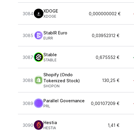
XDOGE
3084
0,000000002 €
XDOGE
StablR Euro
3085
0,03952312 €
EURR
Stable
3087
0,675552 €
STABLE
Shopify (Ondo
3088
130,25 €
Tokenized Stock)
SHOPON
Parallel Governance
3089
0,00107209 €
PRL
Hestia
3090
1,41 €
HESTIA