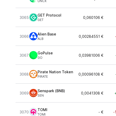
UNCX
GET Protocol
3065
0,060106 €
GET
Alien Base
3066
0,00284551 €
ALB
GoPulse
3067
0,03981006 €
GO
Pirate Nation Token
3068
0,00096108 €
PIRATE
Senspark (BNB)
3069
0,0041308 €
SEN
TOMI
3070
- €
-
TOMI