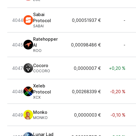
Sabai
4044
0,00051937 €
-
Protocol
SABAI
Ratehopper
4045
0,00098486 €
-
AI
ROO
Cocoro
4047
0,0000007 €
+0,20 %
COCORO
Xeleb
4048
0,00268339 €
-0,20 %
Protocol
XCX
Monko
4049
0,0000003 €
-0,10 %
MONKO
Lunar Lad