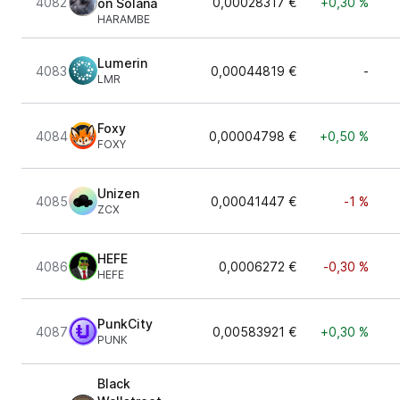
4082
0,00028317 €
+0,30 %
on Solana
HARAMBE
Lumerin
4083
0,00044819 €
-
LMR
Foxy
4084
0,00004798 €
+0,50 %
FOXY
Unizen
4085
0,00041447 €
-1 %
ZCX
HEFE
4086
0,0006272 €
-0,30 %
HEFE
PunkCity
4087
0,00583921 €
+0,30 %
PUNK
Black