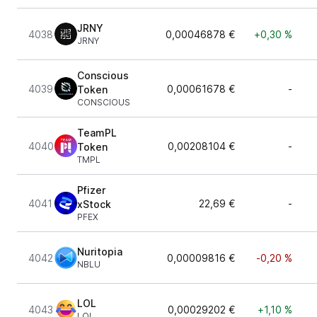
JRNY
4038
0,00046878 €
+0,30 %
JRNY
Conscious
4039
0,00061678 €
-
Token
CONSCIOUS
TeamPL
4040
0,00208104 €
-
Token
TMPL
Pfizer
4041
22,69 €
-
xStock
PFEX
Nuritopia
4042
0,00009816 €
-0,20 %
NBLU
LOL
4043
0,00029202 €
+1,10 %
LOL