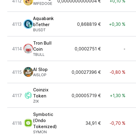
4112
0,0000000000004 €
+0,10 %
WIFEDOGE
Aquabank
4113
0,868819 €
+0,30 %
bTether
BUSDT
Tron Bull
4114
0,0002751 €
-
Coin
TBULL
AI Slop
4115
0,00027396 €
-0,80 %
AISLOP
Coinzix
4117
0,00005719 €
+1,30 %
Token
ZIX
Symbotic
(Ondo
4118
34,91 €
-0,70 %
Tokenized)
SYMON