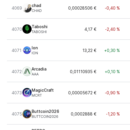
chad
4069
0,00028506 €
-0,40 %
CHAD
Taboshi
4070
4,17 €
-2,40 %
TABOSHI
Ion
4071
13,22 €
+0,30 %
ION
Arcadia
4072
0,01110935 €
+0,10 %
AAA
MagicCraft
4073
0,00005672 €
-0,90 %
MCRT
Buttcoin2026
4075
0,0002888 €
-1,20 %
BUTTCOIN2026