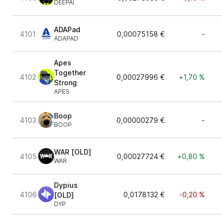
DEEPAI
ADAPad
4101
0,00075158 €
-
ADAPAD
Apes
Together
4102
0,00027996 €
+1,70 %
Strong
APES
Boop
4103
0,00000279 €
-
BOOP
WAR [OLD]
4105
0,00027724 €
+0,80 %
WAR
Dypius
4106
0,0178132 €
-0,20 %
[OLD]
DYP