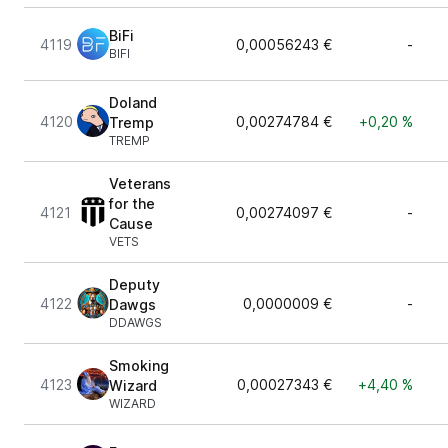
BiFi
4119
0,00056243 €
-
BIFI
Doland
4120
0,00274784 €
+0,20 %
Tremp
TREMP
Veterans
for the
4121
0,00274097 €
-
Cause
VETS
Deputy
4122
0,0000009 €
-
Dawgs
DDAWGS
Smoking
4123
0,00027343 €
+4,40 %
Wizard
WIZARD