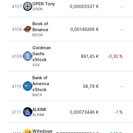
OPEN Tony
4107
0,00005537 €
-
OPEN
Book of
4108
0,00149266 €
-
Binance
BOOK
Goldman
Sachs
4109
891,45 €
-0,30 %
xStock
GSX
Bank of
America
4110
58,79 €
-
xStock
BACX
ALKIMI
4111
0,00073446 €
-1 %
ALKIMI
Wifedoge