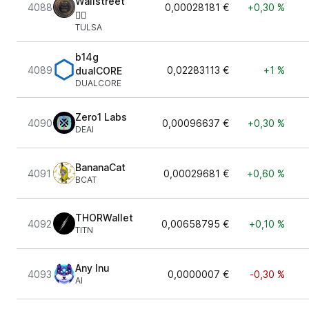
Wallstreet
4088
0,00028181 €
+0,30 %
✊🏾
TULSA
b14g
4089
0,02283113 €
+1 %
dualCORE
DUALCORE
Zero1 Labs
4090
0,00096637 €
+0,30 %
DEAI
BananaCat
4091
0,00029681 €
+0,60 %
BCAT
THORWallet
4092
0,00658795 €
+0,10 %
TITN
Any Inu
4093
0,0000007 €
-0,30 %
AI