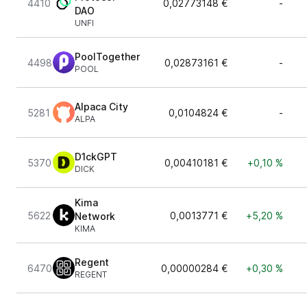
4410
0,02773148 €
-
DAO
UNFI
PoolTogether
4498
0,02873161 €
-
POOL
Alpaca City
5281
0,0104824 €
-
ALPA
D1ckGPT
5370
0,00410181 €
+0,10 %
DICK
Kima
5622
0,0013771 €
+5,20 %
Network
KIMA
Regent
6470
0,00000284 €
+0,30 %
REGENT