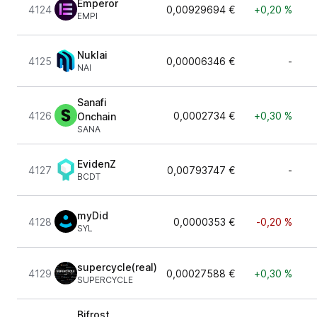
Emperor
4124
0,00929694 €
+0,20 %
EMPI
Nuklai
4125
0,00006346 €
-
NAI
Sanafi
4126
0,0002734 €
+0,30 %
Onchain
SANA
EvidenZ
4127
0,00793747 €
-
BCDT
myDid
4128
0,0000353 €
-0,20 %
SYL
supercycle(real)
4129
0,00027588 €
+0,30 %
SUPERCYCLE
Bifrost