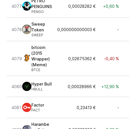
PETRO
4077
0,00028282 €
+0,60 %
PENGUINS
PENGO
Sweep
4078
0,000000000003 €
-
Token
SWEEP
bitcoin
(2015
4079
0,02675362 €
-0,40 %
Wrapper)
(Meme)
BTCE
Hyper Bull
4080
0,00028966 €
+12,90 %
HBULL
Factor
4081
0,23413 €
-
FACT
Harambe