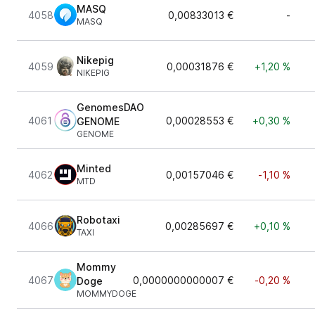
MASQ
4058
0,00833013 €
-
MASQ
Nikepig
4059
0,00031876 €
+1,20 %
NIKEPIG
GenomesDAO
4061
0,00028553 €
+0,30 %
GENOME
GENOME
Minted
4062
0,00157046 €
-1,10 %
MTD
Robotaxi
4066
0,00285697 €
+0,10 %
TAXI
Mommy
4067
0,0000000000007 €
-0,20 %
Doge
MOMMYDOGE