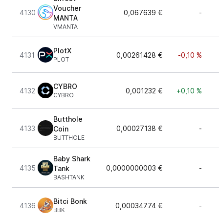
Voucher
4130
0,067639 €
-
MANTA
VMANTA
PlotX
4131
0,00261428 €
-0,10 %
PLOT
CYBRO
4132
0,001232 €
+0,10 %
CYBRO
Butthole
4133
0,00027138 €
-
Coin
BUTTHOLE
Baby Shark
4135
0,0000000003 €
-
Tank
BASHTANK
Bitci Bonk
4136
0,00034774 €
-
BBK