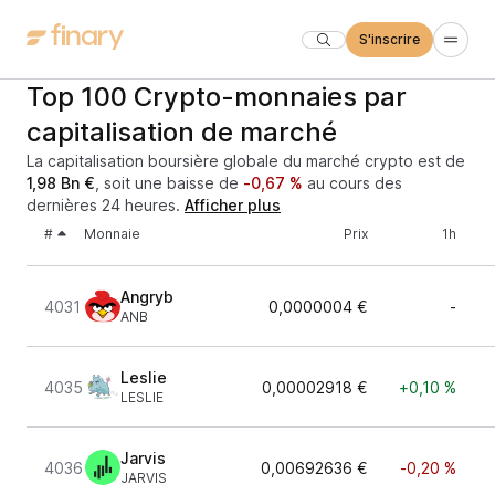
S'inscrire
Top 100 Crypto-monnaies par
capitalisation de marché
La capitalisation boursière globale du marché crypto est de
1,98 Bn €
, soit une baisse de
-0,67 %
au cours des
dernières 24 heures.
Afficher plus
#
Monnaie
Prix
1h
Angryb
4031
0,0000004 €
-
ANB
Leslie
4035
0,00002918 €
+0,10 %
LESLIE
Jarvis
4036
0,00692636 €
-0,20 %
JARVIS