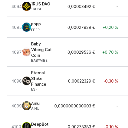
1RUS DAO
4094
0,00003492 €
-
1RUSD
EPEP
4095
0,00027939 €
+0,20 %
EPEP
Baby
Vibing Cat
4097
0,00029536 €
+0,70 %
Coin
BABYVIBE
Eternal
Stake
4098
0,00022329 €
-0,30 %
Finance
ESF
Ainu
4099
0,0000000000003 €
-
AINU
DeepBot
4100
0,00278383 €
-0,10 %