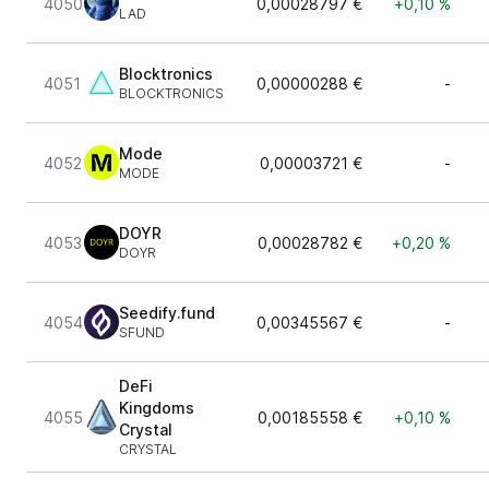
4050
0,00028797 €
+0,10 %
LAD
Blocktronics
4051
0,00000288 €
-
BLOCKTRONICS
Mode
4052
0,00003721 €
-
MODE
DOYR
4053
0,00028782 €
+0,20 %
DOYR
Seedify.fund
4054
0,00345567 €
-
SFUND
DeFi
Kingdoms
4055
0,00185558 €
+0,10 %
Crystal
CRYSTAL