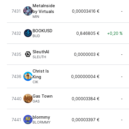
MetaInside
7431
0,00003416 €
-
by Virtuals
MIN
BOOKUSD
7432
0,846805 €
+0,20 %
BUD
SleuthAI
7435
0,0000003 €
-
SLEUTH
Christ Is
7436
0,00000004 €
-
King
CIK
Gas Town
7440
0,00003384 €
-
GAS
blormmy
7441
0,00003397 €
-
BLORMMY