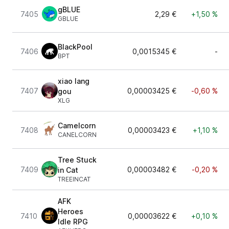
gBLUE
7405
2,29 €
+1,50 %
GBLUE
BlackPool
7406
0,0015345 €
-
BPT
xiao lang
7407
0,00003425 €
-0,60 %
gou
XLG
Camelcorn
7408
0,00003423 €
+1,10 %
CANELCORN
Tree Stuck
7409
0,00003482 €
-0,20 %
in Cat
TREEINCAT
AFK
Heroes
7410
0,00003622 €
+0,10 %
Idle RPG