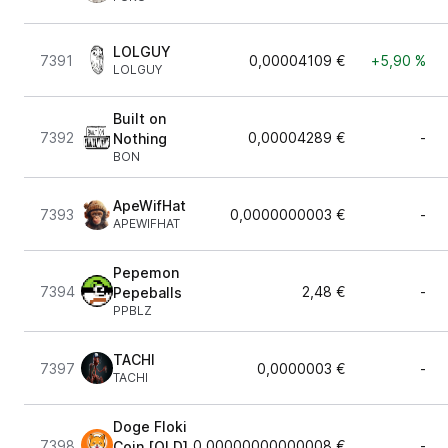
LOLGUY
7391
0,00004109 €
+5,90 %
LOLGUY
Built on
7392
0,00004289 €
-
Nothing
BON
ApeWifHat
7393
0,0000000003 €
-
APEWIFHAT
Pepemon
7394
2,48 €
-
Pepeballs
PPBLZ
TACHI
7397
0,0000003 €
-
TACHI
Doge Floki
7398
0,00000000000008 €
-
Coin [OLD]