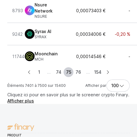
Nsure
8793
0,00073403 €
-
Network
NSURE
Syrax AI
9242
0,00034006 €
-0,20 %
SYRAX
Moonchain
11744
0,00014546 €
-
MCH
1
...
74
75
76
...
154
100
Éléments 7401 à 7500 sur 15400
Afficher par
Cliquez ici pour en savoir plus sur le screener crypto Finary.
Afficher plus
PRODUIT