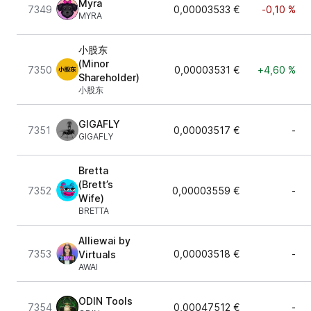
Myra
7349
0,00003533 €
-0,10 %
MYRA
小股东
(Minor
7350
0,00003531 €
+4,60 %
Shareholder)
小股东
GIGAFLY
7351
0,00003517 €
-
GIGAFLY
Bretta
(Brett’s
7352
0,00003559 €
-
Wife)
BRETTA
Alliewai by
7353
0,00003518 €
-
Virtuals
AWAI
ODIN Tools
7354
0,00047512 €
-