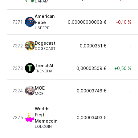
DARAM
American
7371
0,00000000008 €
-0,10 %
Pepe
USPEPE
Dogecast
7372
0,0000351 €
-
DOGECAST
TrenchAI
7373
0,00003509 €
+0,50 %
TRENCHAI
MOE
7374
0,00003746 €
-
MOE
Worlds
First
7375
0,00003493 €
-
Memecoin
LOLCOIN