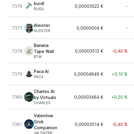
buidl
7376
0,00003522 €
-
BUIDL
Aleister
7377
0,0000004 €
-
ALEISTER
Banana
7378
0,00003512 €
-0,40 %
Tape Wall
BTW
Paca AI
7379
0,00004649 €
+0,10 %
PACA
Charles AI
7380
0,00003464 €
+0,20 %
by Virtuals
CHARLES
Valentine
Grok
7381
0,00003514 €
-0,40 %
Companion
VALENTINE