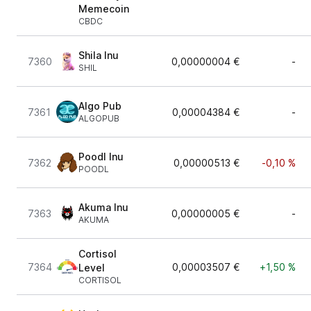
Memecoin
CBDC
Shila Inu
7360
0,00000004 €
-
SHIL
Algo Pub
7361
0,00004384 €
-
ALGOPUB
Poodl Inu
7362
0,00000513 €
-0,10 %
POODL
Akuma Inu
7363
0,00000005 €
-
AKUMA
Cortisol
7364
0,00003507 €
+1,50 %
Level
CORTISOL