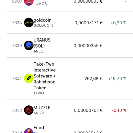
6907
0,00000003 €
-
LUMOS
goldcoin
7338
0,00005171 €
+0,20 %
GOLDCOIN
URANUS
7339
0,00000355 €
-
(SOL)
ANUS
Take-Two
Interactive
Software •
7341
262,68 €
+19,70 %
Robinhood
Token
TTWO
MUZZLE
7342
0,00000701 €
-0,10 %
MUZZ
Fried