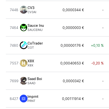
CV3
7448
0,0000344 €
-
CV3AI
Sauce Inu
7464
0,0000003 €
-
SAUCEINU
CoTrader
7480
0,00000176 €
+0,10 %
COT
X8X
7557
0,00040653 €
-0,20 %
X8X
Saad Boi
7699
0,0000342 €
-
SAAD
Imprnt
8427
0,00111914 €
-
PRNT