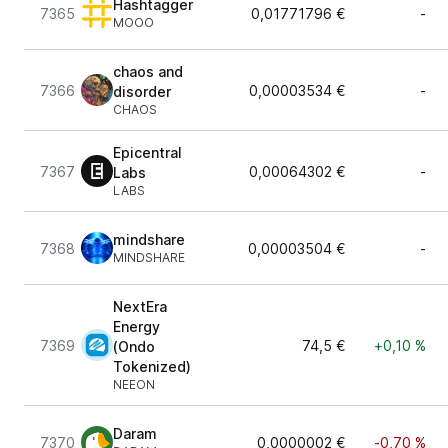
Hashtagger
7365
0,01771796 €
-
MOOO
chaos and
7366
0,00003534 €
-
disorder
CHAOS
Epicentral
7367
0,00064302 €
-
Labs
LABS
mindshare
7368
0,00003504 €
-
MINDSHARE
NextEra
Energy
7369
74,5 €
+0,10 %
(Ondo
Tokenized)
NEEON
Daram
7370
0,0000002 €
-0,70 %