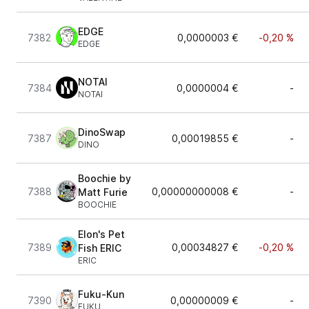
EDGE
7382
0,0000003 €
-0,20 %
EDGE
NOTAI
7384
0,0000004 €
-
NOTAI
DinoSwap
7387
0,00019855 €
-
DINO
Boochie by
7388
0,00000000008 €
-
Matt Furie
BOOCHIE
Elon's Pet
7389
0,00034827 €
-0,20 %
Fish ERIC
ERIC
Fuku-Kun
7390
0,00000009 €
-
FUKU