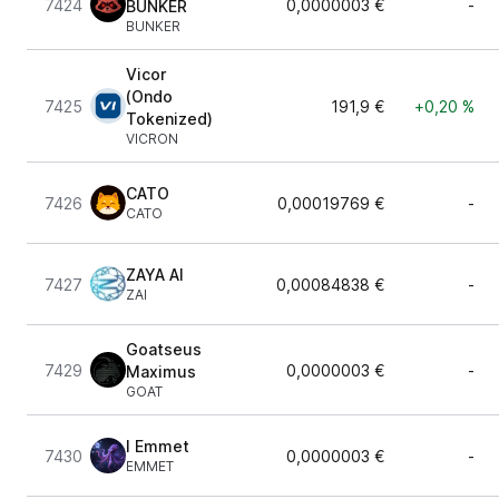
7424
0,0000003 €
-
BUNKER
BUNKER
Vicor
(Ondo
7425
191,9 €
+0,20 %
Tokenized)
VICRON
CATO
7426
0,00019769 €
-
CATO
ZAYA AI
7427
0,00084838 €
-
ZAI
Goatseus
7429
0,0000003 €
-
Maximus
GOAT
I Emmet
7430
0,0000003 €
-
EMMET