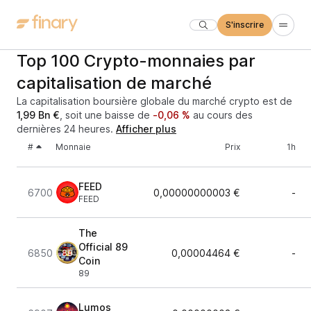
S'inscrire
Top 100 Crypto-monnaies par
capitalisation de marché
La capitalisation boursière globale du marché crypto est de
1,99 Bn €
, soit une baisse de
-0,06 %
au cours des
dernières 24 heures.
Afficher plus
#
Monnaie
Prix
1h
FEED
6700
0,00000000003 €
-
FEED
The
Official 89
6850
0,00004464 €
-
Coin
89
Lumos