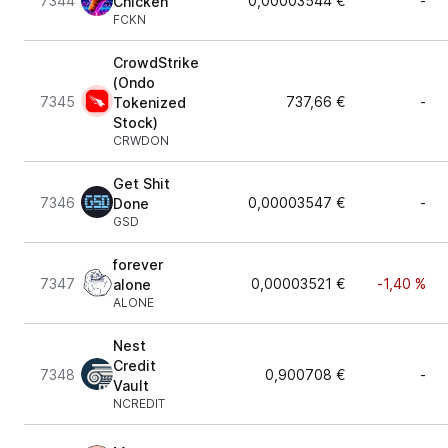
7344
0,00003544 €
-
Chicken
FCKN
CrowdStrike
(Ondo
7345
737,66 €
-
Tokenized
Stock)
CRWDON
Get Shit
7346
0,00003547 €
-
Done
GSD
forever
7347
0,00003521 €
-1,40 %
alone
ALONE
Nest
Credit
7348
0,900708 €
-
Vault
NCREDIT