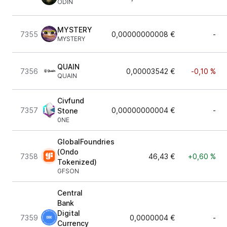
ODIN
MYSTERY
7355
0,00000000008 €
-
MYSTERY
QUAIN
7356
0,00003542 €
-0,10 %
QUAIN
Civfund
7357
0,00000000004 €
-
Stone
0NE
GlobalFoundries
(Ondo
7358
46,43 €
+0,60 %
Tokenized)
GFSON
Central
Bank
Digital
7359
0,0000004 €
-
Currency