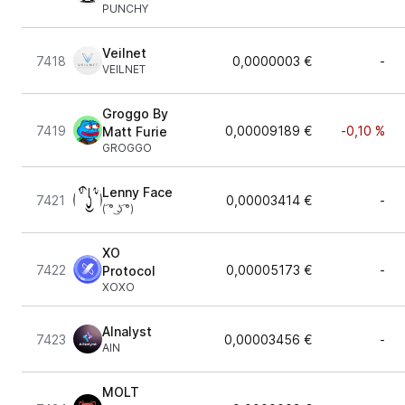
PUNCHY
Veilnet
7418
0,0000003 €
-
VEILNET
Groggo By
7419
0,00009189 €
-0,10 %
Matt Furie
GROGGO
Lenny Face
7421
0,00003414 €
-
( ͡° ͜ʖ ͡°)
XO
7422
0,00005173 €
-
Protocol
XOXO
AInalyst
7423
0,00003456 €
-
AIN
MOLT