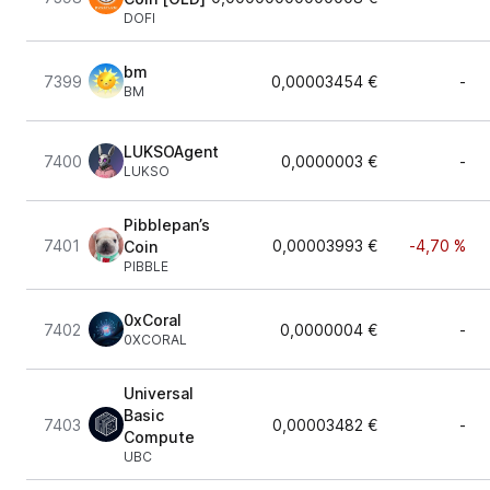
DOFI
bm
7399
0,00003454 €
-
BM
LUKSOAgent
7400
0,0000003 €
-
LUKSO
Pibblepan’s
7401
0,00003993 €
-4,70 %
Coin
PIBBLE
0xCoral
7402
0,0000004 €
-
0XCORAL
Universal
Basic
7403
0,00003482 €
-
Compute
UBC