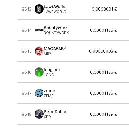
LawbWorld
9613
0,0000001 €
LAWBWORLD
Bountywork
9614
0,00001136 €
BOUNTYWORK
MAGABABY
9615
0,00000003 €
MBX
long boi
9616
0,00001135 €
LONG
zeme
9617
0,00001136 €
ZEME
PetroDollar
9618
0,00001139 €
XPD