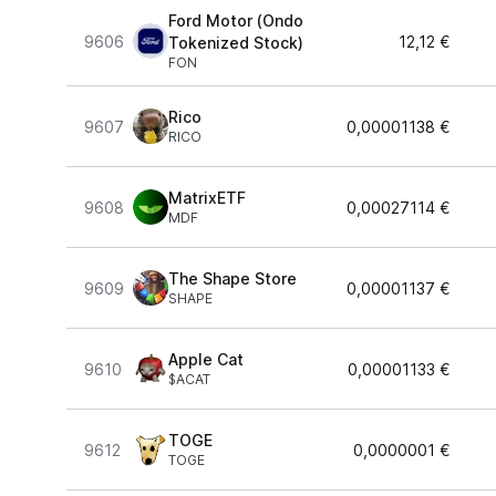
Ford Motor (Ondo
9606
12,12 €
Tokenized Stock)
FON
Rico
9607
0,00001138 €
RICO
MatrixETF
9608
0,00027114 €
MDF
The Shape Store
9609
0,00001137 €
SHAPE
Apple Cat
9610
0,00001133 €
$ACAT
TOGE
9612
0,0000001 €
TOGE