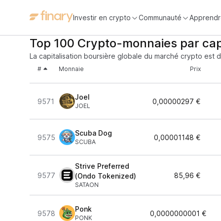
Investir en crypto
Communauté
Apprendr
Top 100 Crypto-monnaies par cap
La capitalisation boursière globale du marché crypto est 
#
Monnaie
Prix
Joel
9571
0,00000297 €
JOEL
Scuba Dog
9575
0,00001148 €
SCUBA
Strive Preferred
9577
85,96 €
(Ondo Tokenized)
SATAON
Ponk
9578
0,0000000001 €
PONK