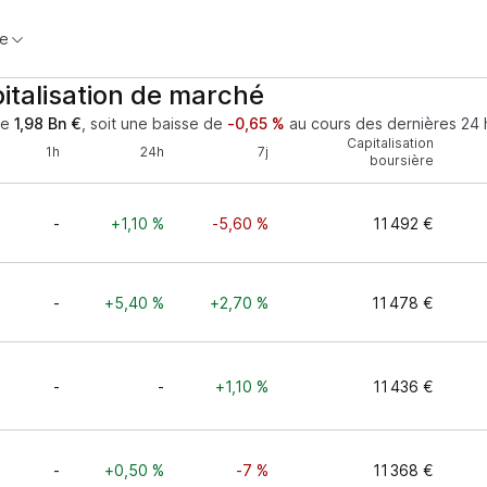
e
italisation de marché
de
1,98 Bn €
, soit une baisse de
-0,65 %
au cours des dernières 24 
Capitalisation
1h
24h
7j
boursière
-
+1,10 %
-5,60 %
11 492 €
-
+5,40 %
+2,70 %
11 478 €
-
-
+1,10 %
11 436 €
-
+0,50 %
-7 %
11 368 €