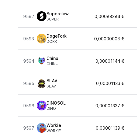
Superclaw
9592
0,00088384 €
SUPER
DogeFork
9593
0,00000008 €
DORK
Chinu
9594
0,00001144 €
CHINU
SLAV
9595
0,00001133 €
SLAV
DINOSOL
9596
0,00001337 €
DINO
Workie
9597
0,00001139 €
WORKIE