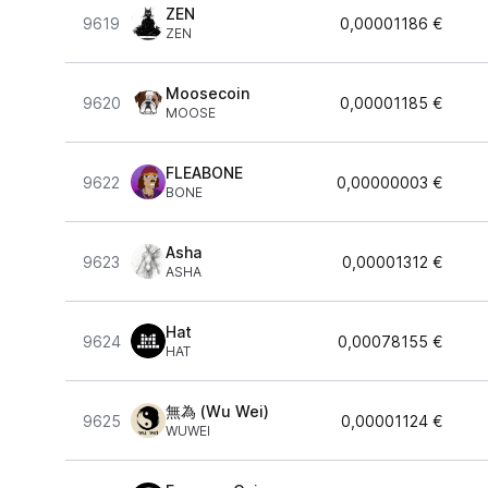
ZEN
9619
0,00001186 €
ZEN
Moosecoin
9620
0,00001185 €
MOOSE
FLEABONE
9622
0,00000003 €
BONE
Asha
9623
0,00001312 €
ASHA
Hat
9624
0,00078155 €
HAT
無為 (Wu Wei)
9625
0,00001124 €
WUWEI