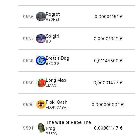
Regret
9586
0,00001151 €
REGRET
Solgirl
9587
0,00001939 €
SG
Brett's Dog
9588
0,01145509 €
BROGG
Long Mao
9589
0,00001477 €
LMAO
Floki Cash
9590
0,000000002 €
FLOKICASH
The wife of Pepe The
9591
0,00001147 €
Frog
PEEPA