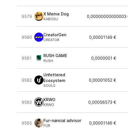
X Meme Dog
9579
0,00000000000003 
KABOSU
CreatorGen
9580
0,00001149 €
CREATOR
RUSH GAME
9581
0,0000001 €
RUSH
Unfettered
9582
0,00001052 €
Ecosystem
SOULS
KRWO
9583
0,00056573 €
KRWO
Fur-nancial advisor
9585
0,00001146 €
FUR