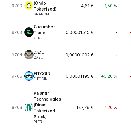
(Ondo
9700
4,61 €
+1,50 %
Tokenized)
SNAPON
Cucumber
9703
0,00001515 €
-
Trade
CUC
ZAZU
9704
0,00001092 €
-
ZAZU
FITCOIN
9705
0,00001195 €
+0,20 %
FITCOIN
Palantir
Technologies
(Dinari
9706
147,79 €
-1,20 %
Tokenized
Stock)
PLTR