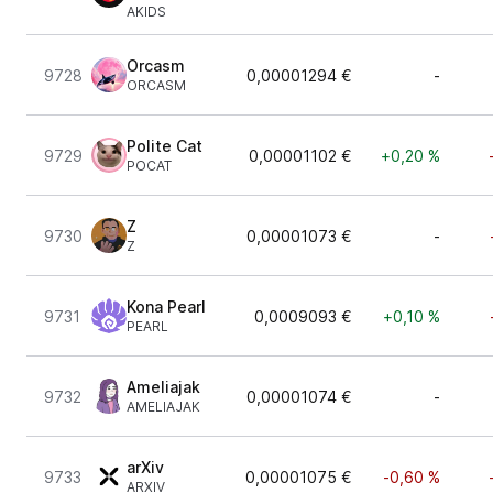
AKIDS
Orcasm
9728
0,00001294 €
-
ORCASM
Polite Cat
9729
0,00001102 €
+0,20 %
POCAT
Z
9730
0,00001073 €
-
Z
Kona Pearl
9731
0,0009093 €
+0,10 %
PEARL
Ameliajak
9732
0,00001074 €
-
AMELIAJAK
arXiv
9733
0,00001075 €
-0,60 %
ARXIV