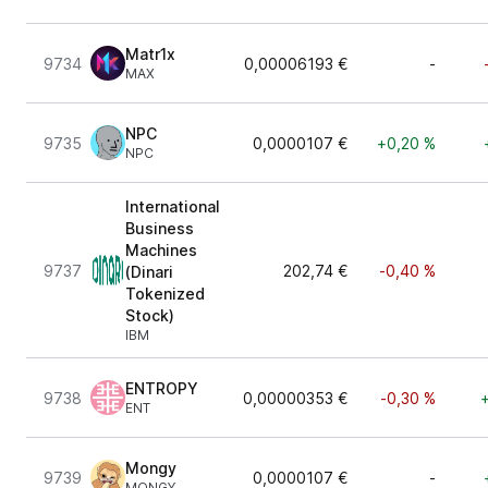
Matr1x
9734
0,00006193 €
-
MAX
NPC
9735
0,0000107 €
+0,20 %
NPC
International
Business
Machines
9737
202,74 €
-0,40 %
(Dinari
Tokenized
Stock)
IBM
ENTROPY
9738
0,00000353 €
-0,30 %
ENT
Mongy
9739
0,0000107 €
-
MONGY