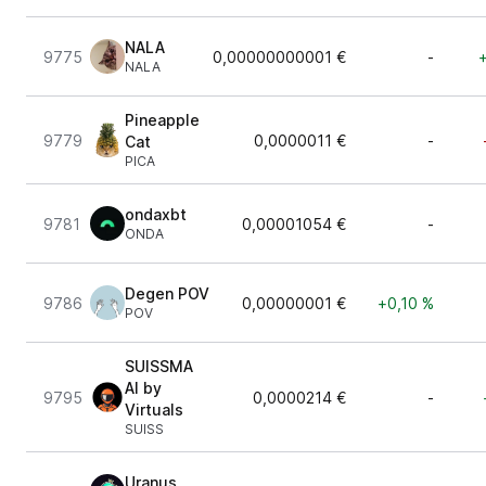
NALA
9775
0,00000000001 €
-
NALA
Pineapple
9779
0,0000011 €
-
Cat
PICA
ondaxbt
9781
0,00001054 €
-
ONDA
Degen POV
9786
0,00000001 €
+0,10 %
POV
SUISSMA
AI by
9795
0,0000214 €
-
Virtuals
SUISS
Uranus