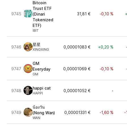
Bitcoin
Trust ETF
9745
31,81 €
-0,10 %
(Dinari
Tokenized
ETF)
IBIT
星星
9746
0,00001083 €
+0,20 %
XINGXING
GM
9747
0,00001069 €
-0,10 %
Everyday
GM
happi cat
9748
0,00001052 €
-
HAPPI
น้องวัน
9749
0,00001331 €
-1,60 %
-
(Nong Wan)
WAN