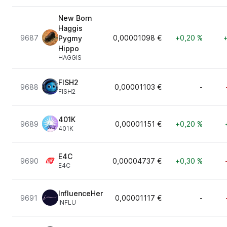
New Born
Haggis
9687
0,00001098 €
+0,20 %
Pygmy
Hippo
HAGGIS
FISH2
9688
0,00001103 €
-
FISH2
401K
9689
0,00001151 €
+0,20 %
401K
E4C
9690
0,00004737 €
+0,30 %
E4C
InfluenceHer
9691
0,00001117 €
-
INFLU