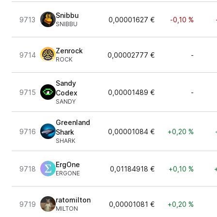
Snibbu
9713
0,00001627 €
-0,10 %
SNIBBU
Zenrock
9714
0,00002777 €
-
ROCK
Sandy
9715
0,00001489 €
-
Codex
SANDY
Greenland
9716
0,00001084 €
+0,20 %
Shark
SHARK
ErgOne
9718
0,01184918 €
+0,10 %
ERGONE
ratomilton
9719
0,00001081 €
+0,20 %
MILTON