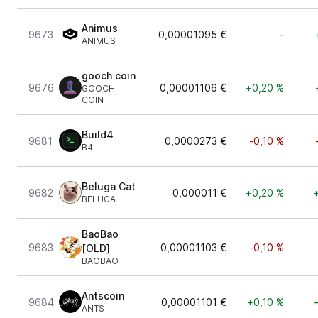
Animus
9673
0,00001095 €
-
ANIMUS
gooch coin
9676
0,00001106 €
+0,20 %
GOOCH
COIN
Build4
9681
0,0000273 €
-0,10 %
B4
Beluga Cat
9682
0,000011 €
+0,20 %
BELUGA
BaoBao
9683
0,00001103 €
-0,10 %
[OLD]
BAOBAO
Antscoin
9684
0,00001101 €
+0,10 %
ANTS