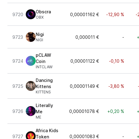
Obscra
9720
0,00001162 €
-12,90 %
-
OBX
Nigi
9723
0,000011 €
-
NIGI
pCLAW
9724
0,00001122 €
-0,10 %
Coin
INTCLAW
Dancing
9725
0,00001149 €
-3,80 %
Kittens
KITTENS
Literally
9726
0,00001078 €
+0,20 %
Me
ME
Africa Kids
9727
0,00001083 €
-
Token