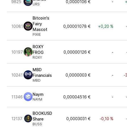
9825
0,0000106 €
-
URS
Bitcoin's
Fairy
10081
0,00001078 €
+0,20 %
Mascot
PIXIE
ROXY
10197
0,00000126 €
-
FROG
ROXY
MBD
10241
0,0000003 €
-
-
Financials
MBD
Naym
11346
0,00004516 €
-
NAYM
BOOKUSD
12137
0,0003031 €
-0,10 %
Share
BUSS