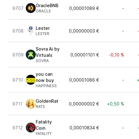
OracleBNB
9707
0,00001089 €
-
ORACLE
Lester
9708
0,00000003 €
-
LESTER
Sovra Ai by
9709
0,00001101 €
-0,10 %
Virtuals
SOVRA
you can
9710
0,00001086 €
-
now buy
HAPPINESS
GoldenRat
9711
0,00000002 €
+0,50 %
RATS
Fatality
9712
0,00010834 €
-
Coin
FATALITY