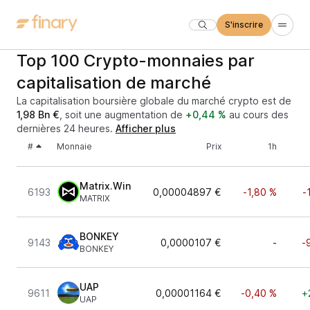
S'inscrire
Top 100 Crypto-monnaies par
capitalisation de marché
La capitalisation boursière globale du marché crypto est de
1,98 Bn €
, soit une augmentation de
+0,44 %
au cours des
dernières 24 heures.
Afficher plus
#
Monnaie
Prix
1h
Matrix.Win
6193
0,00004897 €
-1,80 %
-
MATRIX
BONKEY
9143
0,0000107 €
-
-
BONKEY
UAP
9611
0,00001164 €
-0,40 %
+
UAP