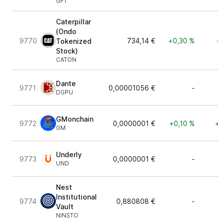
GFT
Caterpillar
(Ondo
9770
734,14 €
+0,30 %
Tokenized
Stock)
CATON
Dante
9771
0,00001056 €
-
DGPU
GMonchain
9772
0,0000001 €
+0,10 %
GM
Underly
9773
0,0000001 €
-
UND
Nest
Institutional
9774
0,880808 €
-
Vault
NINSTO