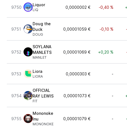
Liquor
9750
0,0000002 €
-0,40 %
LIQ
Doug the
9751
0,00001059 €
-0,10 %
Duck
DOUG
SOYLANA
9752
0,00001069 €
+0,20 %
MANLETS
MANLET
Liora
9753
0,0000303 €
-
LIORA
OFFICIAL
9754
0,00001073 €
-
RAY LEWIS
FIT
Mononoke
9755
0,00001079 €
-
Inu
MONONOKE