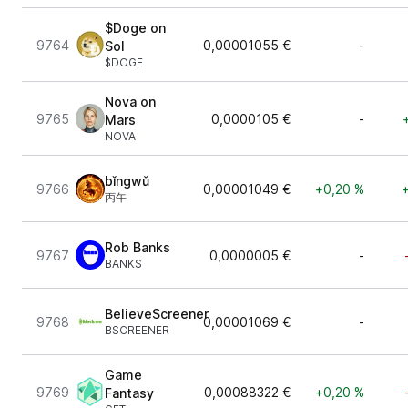
$Doge on
9764
0,00001055 €
-
Sol
$DOGE
Nova on
9765
0,0000105 €
-
Mars
NOVA
bǐngwǔ
9766
0,00001049 €
+0,20 %
丙午
Rob Banks
9767
0,0000005 €
-
BANKS
BelieveScreener
9768
0,00001069 €
-
BSCREENER
Game
9769
0,00088322 €
+0,20 %
Fantasy