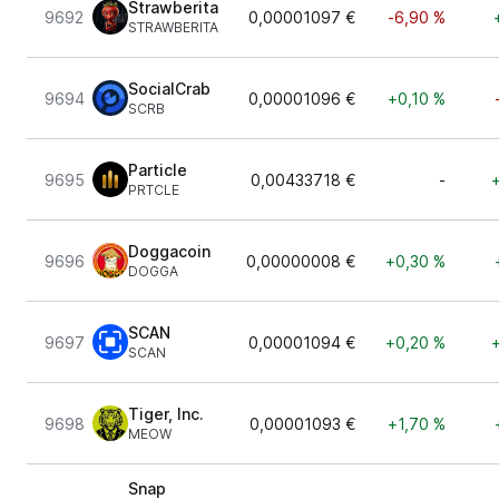
Strawberita
9692
0,00001097 €
-6,90 %
STRAWBERITA
SocialCrab
9694
0,00001096 €
+0,10 %
SCRB
Particle
9695
0,00433718 €
-
PRTCLE
Doggacoin
9696
0,00000008 €
+0,30 %
DOGGA
SCAN
9697
0,00001094 €
+0,20 %
SCAN
Tiger, Inc.
9698
0,00001093 €
+1,70 %
MEOW
Snap