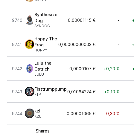
Synthesizer
9740
0,00001115 €
-
Dog
SYNDOG
Hoppy The
9741
0,00000000003 €
-
Frog
HOPPY
Lulu the
9742
0,0000107 €
+0,20 %
Ostrich
LULU
Fisttrumppump
9743
0,01064224 €
+0,10 %
FTP
kzl
9744
0,00001065 €
-0,30 %
KZL
iShares