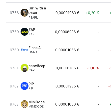
Girl with a
9756
0,00001063 €
+0,20 %
Pearl
PEARL
ZAP
9759
0,00008936 €
-
ZAP
Finna AI
9760
0,00001056 €
-
FINNA
catwifcap
9761
0,00001165 €
-0,10 %
-
CAP
PIP
9762
0,00001935 €
-
-
PIP
MiniDoge
9763
0,00001056 €
-
MINIDOGE