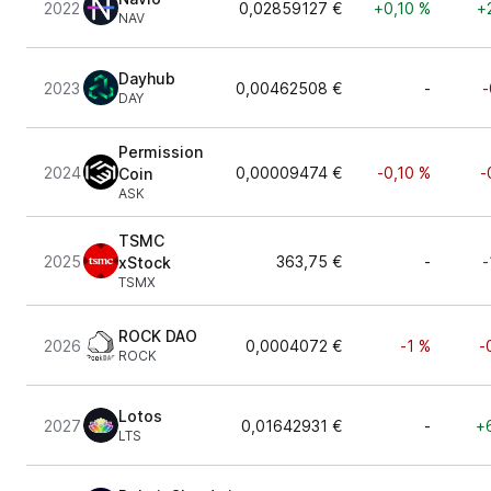
2022
0,02859127 €
+0,10 %
+
NAV
Dayhub
2023
0,00462508 €
-
-
DAY
Permission
2024
0,00009474 €
-0,10 %
-
Coin
ASK
TSMC
2025
363,75 €
-
-
xStock
TSMX
ROCK DAO
2026
0,0004072 €
-1 %
-
ROCK
Lotos
2027
0,01642931 €
-
+
LTS