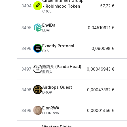
Circle Internet Group
3494
57,72 €
• Robinhood Token
CRCL
EnviDa
3495
0,04510921 €
EDAT
Exactly Protocol
3496
0,090098 €
EXA
熊猫头 (Panda Head)
3497
0,00046943 €
熊猫头
Airdrops Quest
3498
0,00047362 €
DROP
ElonRWA
3499
0,00001456 €
ELONRWA
Western Digital