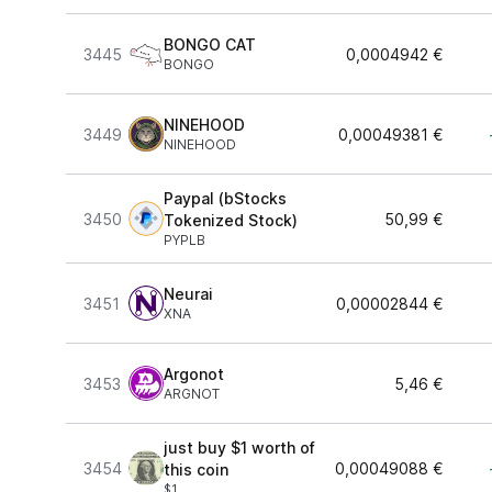
BONGO CAT
3445
0,0004942 €
BONGO
NINEHOOD
3449
0,00049381 €
NINEHOOD
Paypal (bStocks
3450
50,99 €
Tokenized Stock)
PYPLB
Neurai
3451
0,00002844 €
XNA
Argonot
3453
5,46 €
ARGNOT
just buy $1 worth of
3454
0,00049088 €
this coin
$1