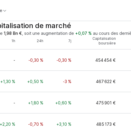
e
italisation de marché
de
1,98 Bn €
, soit une augmentation de
+0,07 %
au cours des derni
Capitalisation
1h
24h
7j
boursière
-
-0,30 %
-0,30 %
454 454 €
+1,30 %
+0,50 %
-3 %
467 622 €
-
+1,80 %
+0,60 %
475 901 €
+2,20 %
-0,70 %
+3,10 %
485 173 €