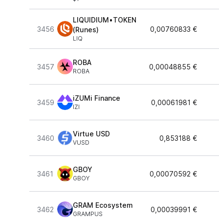
LIQUIDIUM•TOKEN
3456
0,00760833 €
(Runes)
LIQ
ROBA
3457
0,00048855 €
ROBA
iZUMi Finance
3459
0,00061981 €
IZI
Virtue USD
3460
0,853188 €
VUSD
GBOY
3461
0,00070592 €
GBOY
GRAM Ecosystem
3462
0,00039991 €
GRAMPUS