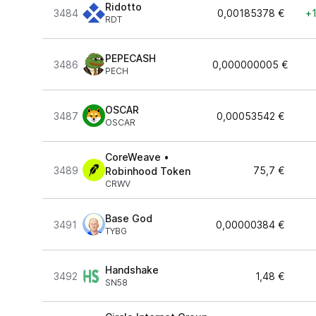
Ridotto
3484
0,00185378 €
+1
RDT
PEPECASH
3486
0,000000005 €
PECH
OSCAR
3487
0,00053542 €
OSCAR
CoreWeave •
3489
75,7 €
Robinhood Token
CRWV
Base God
3491
0,00000384 €
TYBG
Handshake
3492
1,48 €
SN58