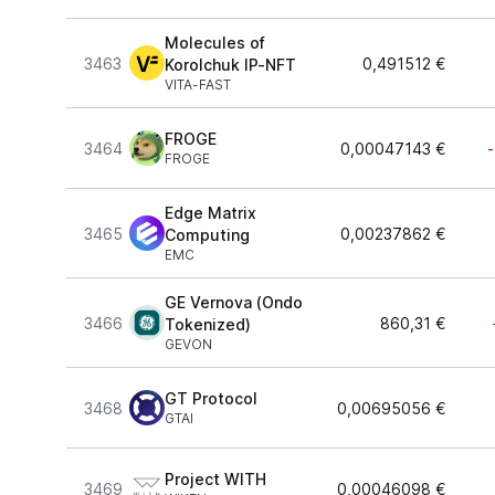
Molecules of
3463
0,491512 €
Korolchuk IP-NFT
VITA-FAST
FROGE
3464
0,00047143 €
FROGE
Edge Matrix
3465
0,00237862 €
Computing
EMC
GE Vernova (Ondo
3466
860,31 €
Tokenized)
GEVON
GT Protocol
3468
0,00695056 €
GTAI
Project WITH
3469
0,00046098 €