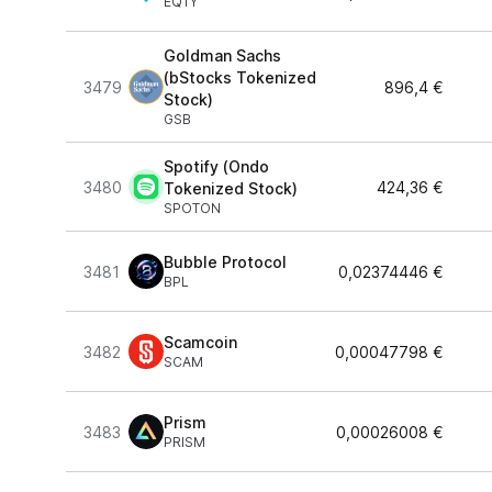
EQTY
Goldman Sachs
(bStocks Tokenized
3479
896,4 €
Stock)
GSB
Spotify (Ondo
3480
424,36 €
Tokenized Stock)
SPOTON
Bubble Protocol
3481
0,02374446 €
BPL
Scamcoin
3482
0,00047798 €
SCAM
Prism
3483
0,00026008 €
PRISM