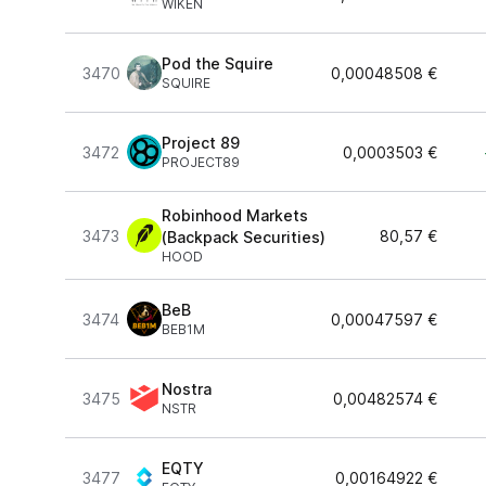
WIKEN
Pod the Squire
3470
0,00048508 €
SQUIRE
Project 89
3472
0,0003503 €
PROJECT89
Robinhood Markets
3473
80,57 €
(Backpack Securities)
HOOD
BeB
3474
0,00047597 €
BEB1M
Nostra
3475
0,00482574 €
NSTR
EQTY
3477
0,00164922 €