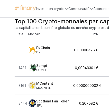
Investir en crypto
Communauté
Apprendr
Top 100 Crypto-monnaies par cap
La capitalisation boursière globale du marché crypto est 
#
Monnaie
Prix
DxChain
0,00000478 €
DX
Sompi
1481
0,00049301 €
SOMPI
MContent
3161
0,0000000002 €
MCONTENT
Scotland Fan Token
3444
0,207582 €
SFA