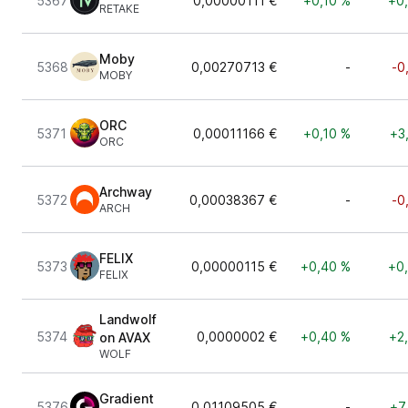
5367
0,00000111 €
+0,10 %
+0
RETAKE
Moby
5368
0,00270713 €
-
-0
MOBY
ORC
5371
0,00011166 €
+0,10 %
+3
ORC
Archway
5372
0,00038367 €
-
-0
ARCH
FELIX
5373
0,00000115 €
+0,40 %
+0
FELIX
Landwolf
5374
0,0000002 €
+0,40 %
+2
on AVAX
WOLF
Gradient
5376
0,01109505 €
-
+7