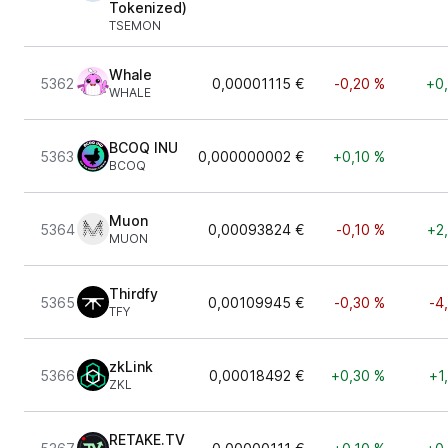
Tokenized)
TSEMON
Whale
5362
0,00001115 €
-0,20 %
+0
WHALE
BCOQ INU
5363
0,000000002 €
+0,10 %
BCOQ
Muon
5364
0,00093824 €
-0,10 %
+2
MUON
Thirdfy
5365
0,00109945 €
-0,30 %
-4
TFY
zkLink
5366
0,00018492 €
+0,30 %
+1
ZKL
RETAKE.TV