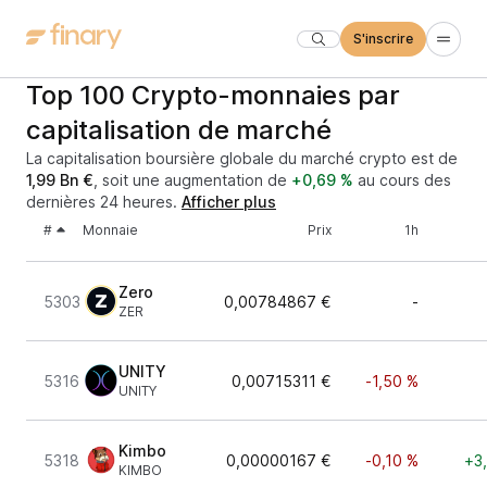
S'inscrire
Top 100 Crypto-monnaies par
capitalisation de marché
La capitalisation boursière globale du marché crypto est de
1,99 Bn €
, soit une augmentation de
+0,69 %
au cours des
dernières 24 heures.
Afficher plus
#
Monnaie
Prix
1h
Zero
5303
0,00784867 €
-
ZER
UNITY
5316
0,00715311 €
-1,50 %
UNITY
Kimbo
5318
0,00000167 €
-0,10 %
+3
KIMBO