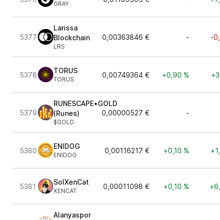
GRAY
Larissa
5377
0,00363846 €
-
-0
Blockchain
LRS
TORUS
5378
0,00749364 €
+0,90 %
+3
TORUS
RUNESCAPE•GOLD
5379
0,00000527 €
-
(Runes)
$GOLD
ENIDOG
5380
0,00116217 €
+0,10 %
+1
ENIDOG
SolXenCat
5381
0,00011098 €
+0,10 %
+6
XENCAT
Alanyaspor