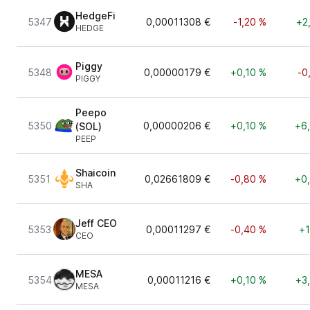
HedgeFi
5347
0,00011308 €
-1,20 %
+2
HEDGE
Piggy
5348
0,00000179 €
+0,10 %
-0
PIGGY
Peepo
5350
0,00000206 €
+0,10 %
+6
(SOL)
PEEP
Shaicoin
5351
0,02661809 €
-0,80 %
+0
SHA
Jeff CEO
5353
0,00011297 €
-0,40 %
+1
CEO
MESA
5354
0,00011216 €
+0,10 %
+3
MESA