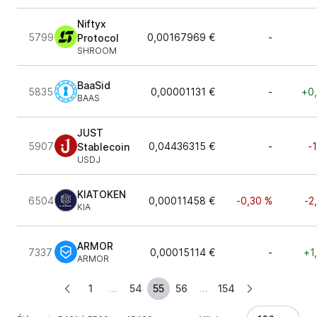
Niftyx
5799
0,00167969 €
-
Protocol
SHROOM
BaaSid
5835
0,00001131 €
-
+0
BAAS
JUST
5907
0,04436315 €
-
-
Stablecoin
USDJ
KIATOKEN
6504
0,00011458 €
-0,30 %
-2
KIA
ARMOR
7337
0,00015114 €
-
+1
ARMOR
1
...
54
55
56
...
154