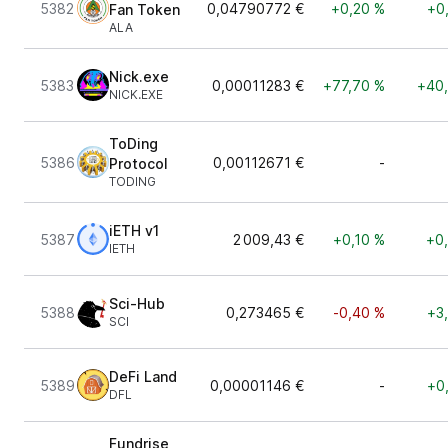
5382
0,04790772 €
+0,20 %
+0
Fan Token
ALA
Nick.exe
5383
0,00011283 €
+77,70 %
+40
NICK.EXE
ToDing
5386
0,00112671 €
-
Protocol
TODING
iETH v1
5387
2 009,43 €
+0,10 %
+0
IETH
Sci-Hub
5388
0,273465 €
-0,40 %
+3
SCI
DeFi Land
5389
0,00001146 €
-
+0
DFL
Fundrise