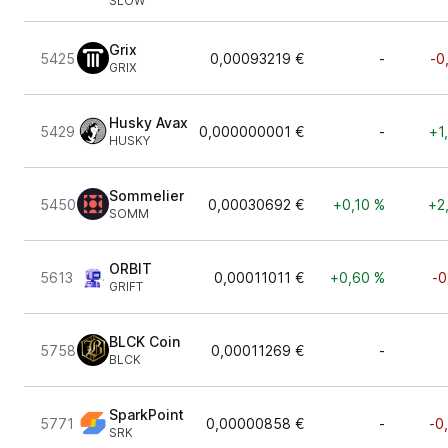
SLOW
Grix
5425
0,00093219 €
-
-0
GRIX
Husky Avax
5429
0,000000001 €
-
+1
HUSKY
Sommelier
5450
0,00030692 €
+0,10 %
+2
SOMM
ORBIT
5613
0,00011011 €
+0,60 %
-0
GRIFT
BLCK Coin
5758
0,00011269 €
-
BLCK
SparkPoint
5771
0,00000858 €
-
-0
SRK