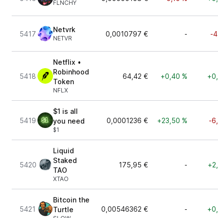
FLNCHY
Netvrk
5417
0,0010797 €
-
-4
NETVR
Netflix •
Robinhood
5418
64,42 €
+0,40 %
+0
Token
NFLX
$1 is all
5419
0,0001236 €
+23,50 %
-6
you need
$1
Liquid
Staked
5420
175,95 €
-
+2
TAO
XTAO
Bitcoin the
5421
0,00546362 €
-
+0
Turtle