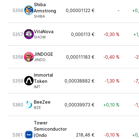
Shiba
5356
0,00001122 €
-
+0
Armstrong
SHIBA
VitaNova
5357
0,000113 €
-0,30 %
+1
SHOW
JINDOGE
5358
0,00011183 €
-0,40 %
-2
JINDO
Immortal
5359
0,00038882 €
-1,30 %
-7
Token
IMT
BeeZee
5360
0,00039973 €
+0,10 %
-1
BZE
Tower
Semiconductor
5361
218,46 €
-0,10 %
+0
(Ondo