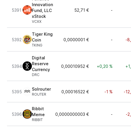
Innovation
5391
52,71 €
-
Fund, LLC
xStock
VCXX
Tiger King
5392
0,0000001 €
-
-8
Coin
TKING
Digital
Reserve
5394
0,00010952 €
+0,20 %
+1
Currency
DRC
Solrouter
5395
0,00016522 €
-1 %
-12
ROUTER
Ribbit
5396
0,0000000003 €
-
-2
Meme
RIBBIT