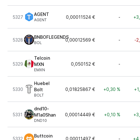
AGENT
5327
0,00011524 €
-
+3
AGENT
BNBOFLEGENDS
5328
0,00012569 €
-
-2
BOL
Telcoin
5329
0,050152 €
-
MXN
EMXN
Huebel
5330
0,01825867 €
+0,30 %
+1
Bolt
BOLT
dnd10-
5331
0,00014449 €
+0,10 %
+3
M1a0Shan
DND10
Buttcoin
5332
0,00011497 €
-
+4