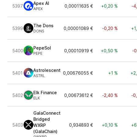
Apex AI
5397
0,00011635 €
+0,20 %
-4
APEX
The Dons
5399
0,00001089 €
-0,20 %
+1
DONS
PepeSol
5400
0,00010919 €
+0,50 %
-0
PEPE
Astrolescent
5401
0,00676055 €
+1 %
+2
ASTRL
Elk Finance
5402
0,00673612 €
-2,40 %
-0
ELK
GalaConnect
Bridged
5403
0,934893 €
+0,10 %
+6
WXRP
(GalaChain)
GWXRP