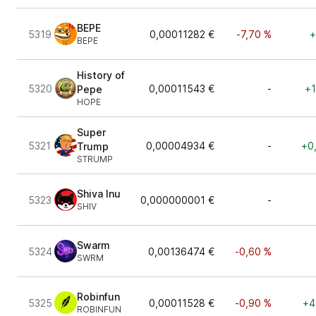
BEPE
5319
0,00011282 €
-7,70 %
+
BEPE
History of
5320
0,00011543 €
-
+1
Pepe
HOPE
Super
5321
0,00004934 €
-
+0
Trump
STRUMP
Shiva Inu
5323
0,000000001 €
-
SHIV
Swarm
5324
0,00136474 €
-0,60 %
SWRM
Robinfun
5325
0,00011528 €
-0,90 %
+4
ROBINFUN