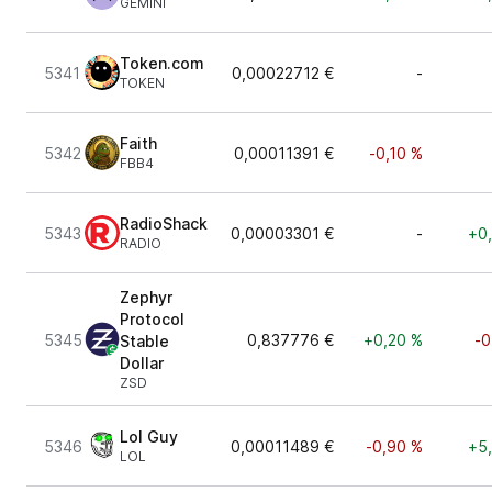
GEMINI
Token.com
5341
0,00022712 €
-
TOKEN
Faith
5342
0,00011391 €
-0,10 %
FBB4
RadioShack
5343
0,00003301 €
-
+0
RADIO
Zephyr
Protocol
5345
0,837776 €
+0,20 %
-0
Stable
Dollar
ZSD
Lol Guy
5346
0,00011489 €
-0,90 %
+5
LOL