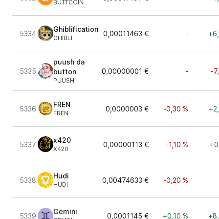
BUTTCOIN
Ghiblification
5334
0,00011463 €
-
+6
GHIBLI
puush da
5335
0,00000001 €
-
-7
button
PUUSH
FREN
5336
0,0000003 €
-0,30 %
+2
FREN
x420
5337
0,00000113 €
-1,10 %
+0
X420
Hudi
5338
0,00474633 €
-0,20 %
HUDI
Gemini
5339
0,0001145 €
+0,10 %
+8