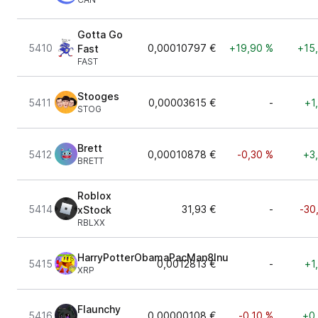
Gotta Go
5410
0,00010797 €
+19,90 %
+15
Fast
FAST
Stooges
5411
0,00003615 €
-
+1
STOG
Brett
5412
0,00010878 €
-0,30 %
+3
BRETT
Roblox
5414
31,93 €
-
-30
xStock
RBLXX
HarryPotterObamaPacMan8Inu
5415
0,0012813 €
-
+1
XRP
Flaunchy
5416
0,00000108 €
-0,10 %
+0