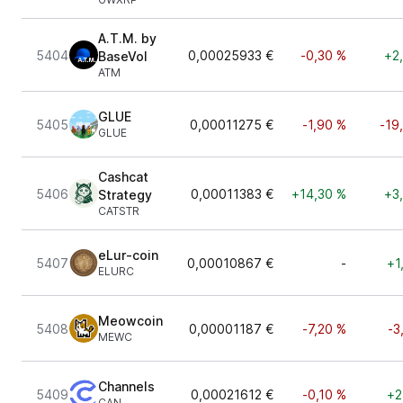
A.T.M. by
5404
0,00025933 €
-0,30 %
+2
BaseVol
ATM
GLUE
5405
0,00011275 €
-1,90 %
-19
GLUE
Cashcat
5406
0,00011383 €
+14,30 %
+3
Strategy
CATSTR
eLur-coin
5407
0,00010867 €
-
+1
ELURC
Meowcoin
5408
0,00001187 €
-7,20 %
-3
MEWC
Channels
5409
0,00021612 €
-0,10 %
+2
CAN