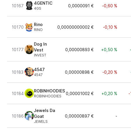
4GENTIC
10167
0,0000091 €
-0,60 %
4GS
Rino
10170
0,00000000002 €
-0,10 %
RINO
Dog In
10177
0,00000893 €
+0,50 %
Vest
INVEST
4547
10183
0,00000898 €
-0,20 %
4547
ROBINHOODIES
10184
0,00001002 €
+0,20 %
-
ROBINHOODIES
Jewels Da
10186
0,00000897 €
-
Goat
JEWELS