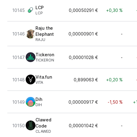
LCP
10145
0,00050291 €
+0,30 %
LCP
Raju the
10146
0,00000901 €
-
Elephant
RAJU
Tickeron
10147
0,00001028 €
-
TICKERON
Vita.fun
10148
0,899063 €
+0,20 %
VITA
Dih
10149
0,00000917 €
-1,50 %
+
DIH
Clawed
10150
0,00001042 €
-
Code
CLAWED