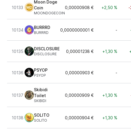
Moon Doge
10133
0,00000908 €
+2,50 %
-
Coin
MOONDOGECOIN
BURRRD
10134
0,0000000001 €
-
BURRRD
DISCLOSURE
10135
0,00001238 €
+1,30 %
DISCLOSURE
PSYOP
10136
0,00000903 €
-
PSYOP
Skibidi
10137
0,00000909 €
+1,30 %
Toilet
SKIBIDI
SOLITO
10138
0,00000904 €
+1,30 %
SOLITO