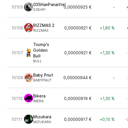
035HanPanaitte!
10105
0,00000925 €
-
035HP!
RIZZMAS 2
10106
0,00000921 €
+1,80 %
RIZZMAS
Trump's
Golden
10107
0,00000921 €
+1,30 %
Bull
BULL
Baby Pnut
10109
0,00000944 €
-
BABYPNUT
Bikera
10110
0,00000919 €
+1,30 %
IMERA
Mizukara
10111
0,00000917 €
+0,10 %
-
MIZUKARA