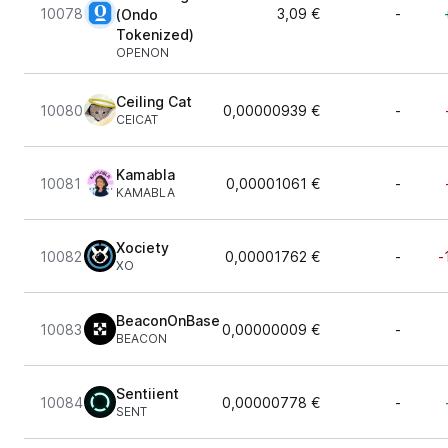
10078
3,09 €
-
(Ondo
Tokenized)
OPENON
Ceiling Cat
10080
0,00000939 €
-
CEICAT
Kamabla
10081
0,00001061 €
-
KAMABLA
Xociety
10082
0,00001762 €
-
-
XO
BeaconOnBase
10083
0,00000009 €
-
BEACON
Sentiient
10084
0,00000778 €
-
SENT