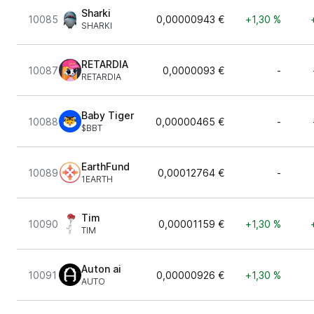
Sharki
10085
0,00000943 €
+1,30 %
SHARKI
RETARDIA
10087
0,0000093 €
-
RETARDIA
Baby Tiger
10088
0,00000465 €
-
$BBT
EarthFund
10089
0,00012764 €
-
1EARTH
Tim
10090
0,00001159 €
+1,30 %
TIM
Auton ai
10091
0,00000926 €
+1,30 %
AUTO