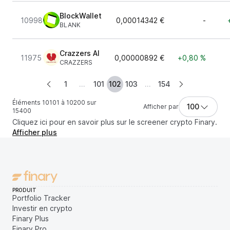
BlockWallet
10998
0,00014342 €
-
BLANK
Crazzers AI
11975
0,00000892 €
+0,80 %
CRAZZERS
1
...
101
102
103
...
154
Éléments 10101 à 10200 sur
100
Afficher par
15400
Cliquez ici pour en savoir plus sur le screener crypto Finary.
Afficher plus
PRODUIT
Portfolio Tracker
Investir en crypto
Finary Plus
Finary Pro