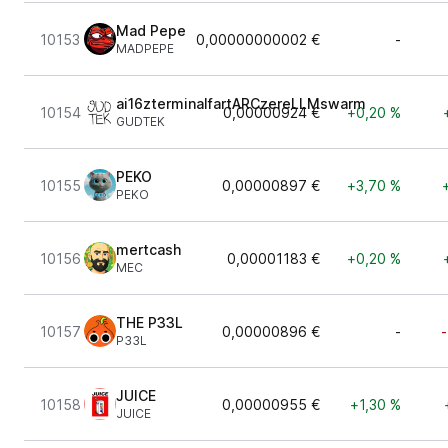
Mad Pepe
10153
0,00000000002 €
-
MADPEPE
ai16zterminalfartARCzereLLMswarm
10154
0,00000924 €
+0,20 %
GUDTEK
PEKO
10155
0,00000897 €
+3,70 %
PEKO
mertcash
10156
0,00001183 €
+0,20 %
MEC
THE P33L
10157
0,00000896 €
-
-
P33L
JUICE
10158
0,00000955 €
+1,30 %
JUICE