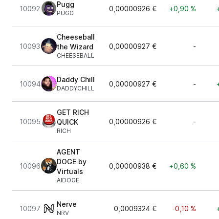
Pugg
10092
0,00000926 €
+0,90 %
PUGG
Cheeseball
10093
0,00000927 €
-
the Wizard
CHEESEBALL
Daddy Chill
10094
0,00000927 €
-
DADDYCHILL
GET RICH
10095
0,00000926 €
-
QUICK
RICH
AGENT
DOGE by
10096
0,00000938 €
+0,60 %
Virtuals
AIDOGE
Nerve
10097
0,0009324 €
-0,10 %
NRV