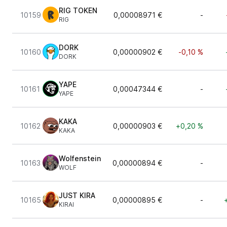
RIG TOKEN
10159
0,00008971 €
-
RIG
DORK
10160
0,00000902 €
-0,10 %
DORK
YAPE
10161
0,00047344 €
-
YAPE
KAKA
10162
0,00000903 €
+0,20 %
KAKA
Wolfenstein
10163
0,00000894 €
-
WOLF
JUST KIRA
10165
0,00000895 €
-
KIRAI