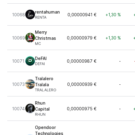
rentahuman
10068
0,00000941 €
+1,30 %
RENTA
Merry
10069
0,00000979 €
+1,30 %
Christmas
MC
DeFAI
10071
0,00000987 €
-
DEFAI
Tralalero
10073
0,00000939 €
-
Tralala
TRALALERO
Rhun
10074
0,00000975 €
-
Capital
RHUN
Opendoor
Technologies