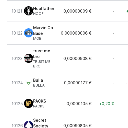
Hooffather
10121
0,00000009 €
-
HOOF
Marvin On
10122
0,000000006 €
-
Base
MOB
trust me
bro
10123
0,00000908 €
-
TRUST ME
BRO
Bulla
10124
0,00000177 €
-
-
BULLA
PACKS
10125
0,0000105 €
+0,20 %
-
PACKS
Secret
10126
0,00090805 €
-
Society