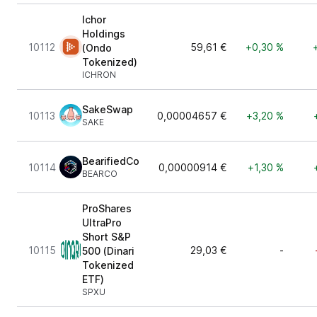
Ichor
Holdings
10112
59,61 €
+0,30 %
(Ondo
Tokenized)
ICHRON
SakeSwap
10113
0,00004657 €
+3,20 %
SAKE
BearifiedCo
10114
0,00000914 €
+1,30 %
BEARCO
ProShares
UltraPro
Short S&P
10115
29,03 €
-
500 (Dinari
Tokenized
ETF)
SPXU