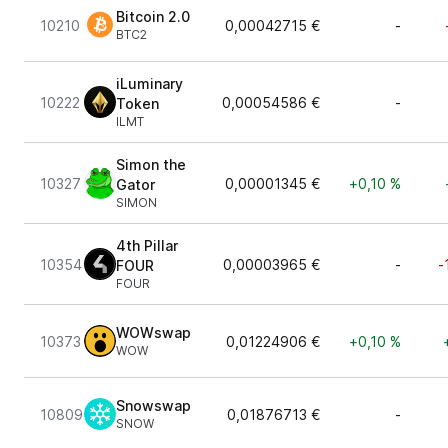
Bitcoin 2.0
10210
0,00042715 €
-
BTC2
iLuminary
10222
0,00054586 €
-
Token
ILMT
Simon the
10327
0,00001345 €
+0,10 %
Gator
SIMON
4th Pillar
10354
0,00003965 €
-
-
FOUR
FOUR
WOWswap
10373
0,01224906 €
+0,10 %
WOW
Snowswap
10809
0,01876713 €
-
SNOW