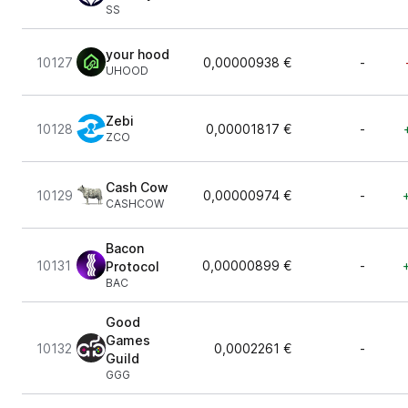
SS
your hood
10127
0,00000938 €
-
UHOOD
Zebi
10128
0,00001817 €
-
ZCO
Cash Cow
10129
0,00000974 €
-
CASHCOW
Bacon
10131
0,00000899 €
-
Protocol
BAC
Good
Games
10132
0,0002261 €
-
Guild
GGG