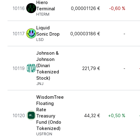
Hiero
10116
0,00001126 €
-0,60 %
Terminal
HTERM
Liquid
10117
0,00003186 €
-
Sonic Drop
LSD
Johnson &
Johnson
(Dinari
10119
221,79 €
-
Tokenized
Stock)
JNJ
WisdomTree
Floating
Rate
10120
44,32 €
+0,50 %
Treasury
Fund (Ondo
Tokenized)
USFRON