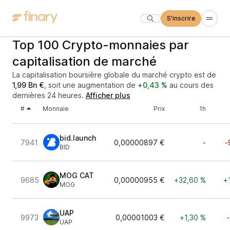
S'inscrire
Top 100 Crypto-monnaies par
capitalisation de marché
La capitalisation boursière globale du marché crypto est de
1,99 Bn €
, soit une augmentation de
+0,43 %
au cours des
dernières 24 heures.
Afficher plus
#
Monnaie
Prix
1h
bid.launch
7941
0,00000897 €
-
-
BID
MOG CAT
9685
0,00000955 €
+32,60 %
+
MOG
UAP
9973
0,00001003 €
+1,30 %
-
UAP