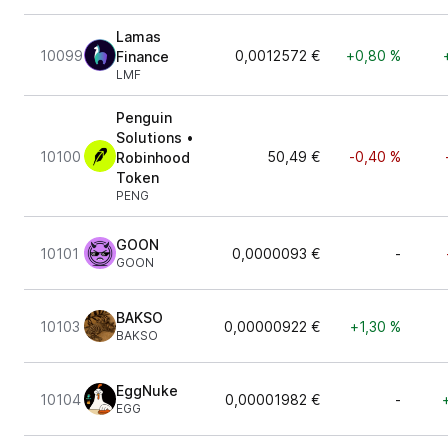
Lamas
10099
0,0012572 €
+0,80 %
Finance
LMF
Penguin
Solutions •
10100
50,49 €
-0,40 %
Robinhood
Token
PENG
GOON
10101
0,0000093 €
-
GOON
BAKSO
10103
0,00000922 €
+1,30 %
BAKSO
EggNuke
10104
0,00001982 €
-
EGG