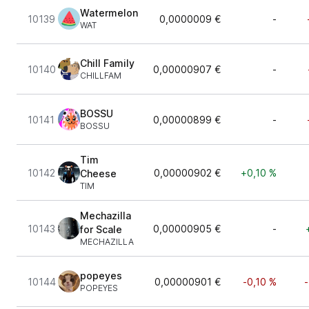
Watermelon
10139
0,0000009 €
-
WAT
Chill Family
10140
0,00000907 €
-
CHILLFAM
BOSSU
10141
0,00000899 €
-
BOSSU
Tim
10142
0,00000902 €
+0,10 %
Cheese
TIM
Mechazilla
10143
0,00000905 €
-
for Scale
MECHAZILLA
popeyes
10144
0,00000901 €
-0,10 %
-
POPEYES