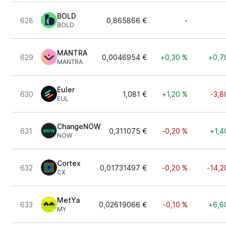
BOLD
628
0,865866 €
-
BOLD
MANTRA
629
0,0046954 €
+0,30 %
+0,7
MANTRA
Euler
630
1,081 €
+1,20 %
-3,8
EUL
ChangeNOW
631
0,311075 €
-0,20 %
+1,4
NOW
Cortex
632
0,01731497 €
-0,20 %
-14,2
CX
MetYa
633
0,02619066 €
-0,10 %
+6,6
MY