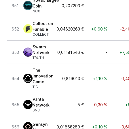
NovaChargeX
651
0,207293 €
-
Coin
NCX
Collect on
652
0,04620263 €
+0,60 %
-2,4
Fanable
COLLECT
Swarm
653
0,01181546 €
-
+7,5
Network
TRUTH
The
Innovation
654
0,819013 €
+1,10 %
-1,4
Game
TIG
Vanta
655
5 €
-0,30 %
+
Network
SN8
Gensyn
656
0,01868289 €
+0,10 %
-0,6