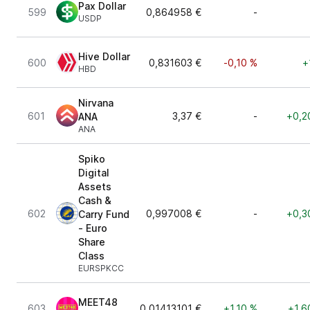
Pax Dollar
599
0,864958 €
-
USDP
Hive Dollar
600
0,831603 €
-0,10 %
+
HBD
Nirvana
601
3,37 €
-
+0,2
ANA
ANA
Spiko
Digital
Assets
Cash &
602
0,997008 €
-
+0,3
Carry Fund
- Euro
Share
Class
EURSPKCC
MEET48
603
0,01413101 €
+1,10 %
+1,6