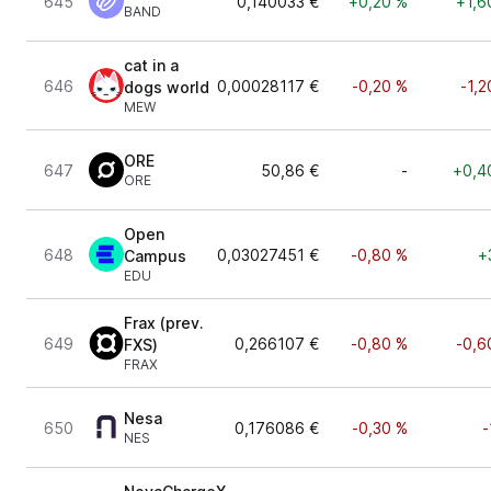
645
0,140033 €
+0,20 %
+1,6
BAND
cat in a
646
0,00028117 €
-0,20 %
-1,2
dogs world
MEW
ORE
647
50,86 €
-
+0,4
ORE
Open
648
0,03027451 €
-0,80 %
+
Campus
EDU
Frax (prev.
649
0,266107 €
-0,80 %
-0,6
FXS)
FRAX
Nesa
650
0,176086 €
-0,30 %
-
NES