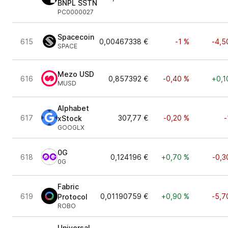
BNPL SSTN
PC0000027
Spacecoin
615
0,00467338 €
-1 %
-4,5
SPACE
Mezo USD
616
0,857392 €
-0,40 %
+0,1
MUSD
Alphabet
617
307,77 €
-0,20 %
-
xStock
GOOGLX
0G
618
0,124196 €
+0,70 %
-0,3
0G
Fabric
619
0,01190759 €
+0,90 %
-5,7
Protocol
ROBO
Universal