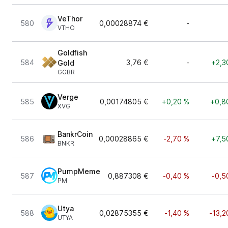
VeThor
580
0,00028874 €
-
VTHO
Goldfish
584
3,76 €
-
+2,3
Gold
GGBR
Verge
585
0,00174805 €
+0,20 %
+0,8
XVG
BankrCoin
586
0,00028865 €
-2,70 %
+7,5
BNKR
PumpMeme
587
0,887308 €
-0,40 %
-0,5
PM
Utya
588
0,02875355 €
-1,40 %
-13,2
UTYA