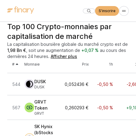
S'inscrire
Top 100 Crypto-monnaies par
capitalisation de marché
La capitalisation boursière globale du marché crypto est de
1,98 Bn €
, soit une augmentation de
+0,07 %
au cours des
dernières 24 heures.
Afficher plus
#
Monnaie
Prix
1h
DUSK
544
0,052436 €
-0,50 %
-2,6
DUSK
GRVT
567
0,260293 €
-0,50 %
+9,1
Token
GRVT
SK Hynix
(bStocks