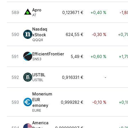
Apro
589
0,123671 €
+0,40 %
-1,8
AT
Nasdaq
590
624,55 €
-0,30 %
+0,7
xStock
QQQX
EfficientFrontier
591
5,49 €
+0,60 %
+1,7
SN53
USTBL
592
0,916331 €
-
USTBL
Monerium
EUR
593
0,999282 €
-0,10 %
+0,1
emoney
EURE
America