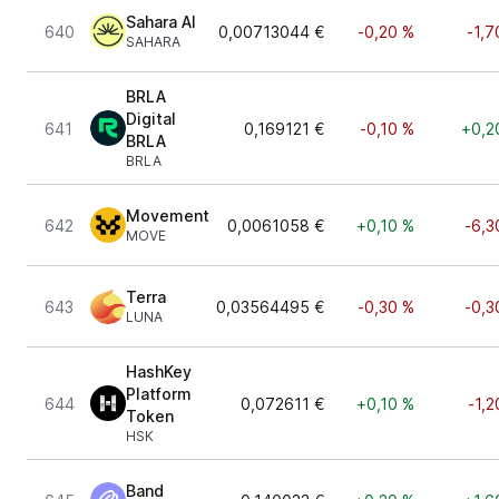
Sahara AI
640
0,00713044 €
-0,20 %
-1,7
SAHARA
BRLA
Digital
641
0,169121 €
-0,10 %
+0,2
BRLA
BRLA
Movement
642
0,0061058 €
+0,10 %
-6,3
MOVE
Terra
643
0,03564495 €
-0,30 %
-0,3
LUNA
HashKey
Platform
644
0,072611 €
+0,10 %
-1,2
Token
HSK
Band