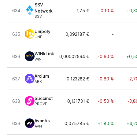
SSV
634
1,75 €
-0,10 %
+0,3
Network
SSV
Unipoly
635
0,092187 €
-
UNP
WINkLink
636
0,00002594 €
-0,60 %
+0,5
WIN
Arcium
637
0,123282 €
-0,80 %
-2,7
ARX
Succinct
638
0,131731 €
-0,50 %
-3,8
PROVE
Avantis
639
0,075785 €
+1,80 %
+4,2
AVNT