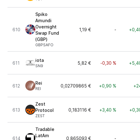
Spiko
Amundi
Overnight
610
1,19 €
-
+0,4
Swap Fund
(GBP)
GBPSAFO
iota
611
5,82 €
-0,30 %
+5,4
SN9
Rei
612
0,02709865 €
+0,90 %
+2
REI
Zest
613
0,183116 €
+3,40 %
+0,3
Protocol
ZEST
Tradable
LatAm
614
0,865093 €
-