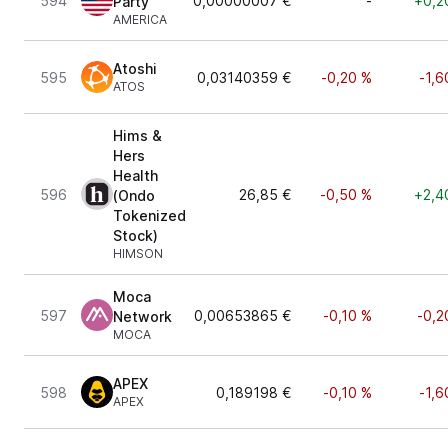
594
0,00000007 €
-
+0,2
Party
AMERICA
Atoshi
595
0,03140359 €
-0,20 %
-1,6
ATOS
Hims &
Hers
Health
596
26,85 €
-0,50 %
+2,4
(Ondo
Tokenized
Stock)
HIMSON
Moca
597
0,00653865 €
-0,10 %
-0,2
Network
MOCA
APEX
598
0,189198 €
-0,10 %
-1,6
APEX