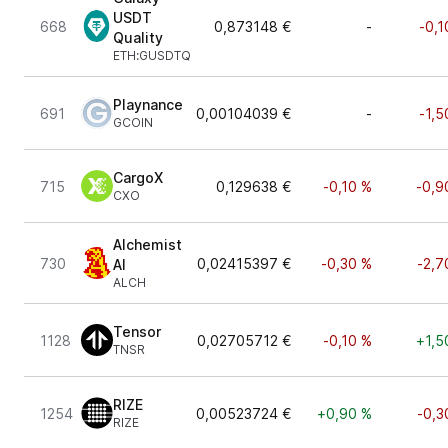
USDT
668
0,873148 €
-
-0,1
Quality
ETH:GUSDTQ
Playnance
691
0,00104039 €
-
-1,5
GCOIN
CargoX
715
0,129638 €
-0,10 %
-0,9
CXO
Alchemist
730
0,02415397 €
-0,30 %
-2,7
AI
ALCH
Tensor
1128
0,02705712 €
-0,10 %
+1,5
TNSR
RIZE
1254
0,00523724 €
+0,90 %
-0,3
RIZE