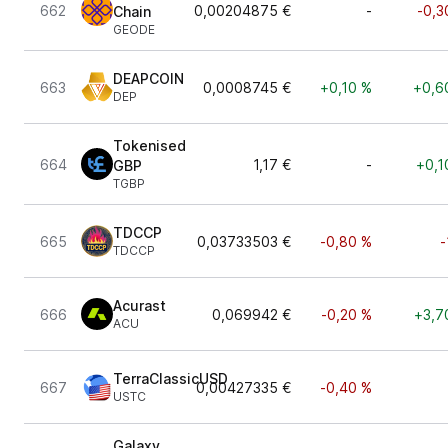
662
0,00204875 €
-
-0,3
Chain
GEODE
DEAPCOIN
663
0,0008745 €
+0,10 %
+0,6
DEP
Tokenised
664
1,17 €
-
+0,1
GBP
TGBP
TDCCP
665
0,03733503 €
-0,80 %
-
TDCCP
Acurast
666
0,069942 €
-0,20 %
+3,7
ACU
TerraClassicUSD
667
0,00427335 €
-0,40 %
USTC
Galaxy