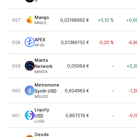
AI
Mango
657
0,02168962 €
+0,10 %
+0,6
MNGO
APEX
658
0,01386152 €
-0,20 %
-4,9
AP3X
Manta
659
0,05064 €
-
+0,3
Network
MANTA
Metronome
660
0,604963 €
-
-1,2
Synth USD
MSUSD
Liquity
661
0,867219 €
-
-0,1
USD
LUSD
Geode