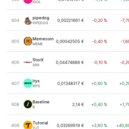
IDOL
pipedog
604
0,00221661 €
-0,20 %
-7,7
PIPEDOG
Memecoin
605
0,00042505 €
-0,40 %
-1,8
MEME
StorX
606
0,04474886 €
-0,10 %
-0,2
SRX
Irys
607
0,01348317 €
+0,60 %
+0,2
IRYS
Baseline
608
2,14 €
+0,40 %
+1,7
B
Tutorial
609
0,03269919 €
+3,60 %
+40,6
TUT