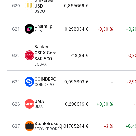
620
0,865669 €
-
USD
USDU
Chainflip
621
0,298034 €
-0,30 %
+0,2
FLIP
Backed
CSPX Core
622
718,84 €
-
-0,3
S&P 500
BCSPX
COINDEPO
623
0,096603 €
-
-2,9
COINDEPO
UMA
626
0,290616 €
+0,30 %
-
UMA
StonkBroker
627
0,01705244 €
-3 %
+8,4
STONKBROKER