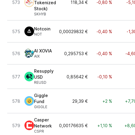
573
118,34 €
-0,80 %
-5,1
Tokenized
Stock)
SKHYB
Notcoin
575
0,00029832 €
-0,40 %
-1,3
NOT
AI XOVIA
576
0,295753 €
-0,40 %
-4,6
AIX
Resupply
577
0,85642 €
-0,10 %
USD
REUSD
Giggle
578
29,39 €
+2 %
+7,7
Fund
GIGGLE
Casper
579
0,00176635 €
+1,10 %
+8,6
Network
CSPR