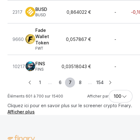
BUSD
2317
0,864022 €
-
-0,1
BUSD
Fade
Wallet
9660
0,057867 €
-
Token
FWT
FINS
10217
0,03518043 €
-
FINS
1
...
6
7
8
...
154
100
Éléments 601 à 700 sur 15400
Afficher par
Cliquez ici pour en savoir plus sur le screener crypto Finary.
Afficher plus