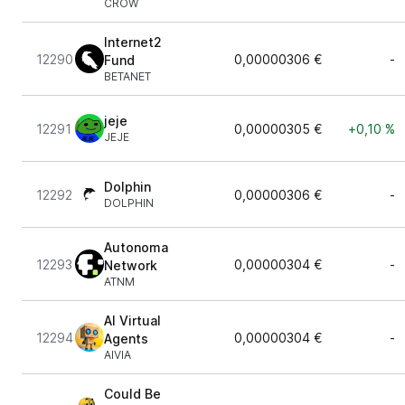
CROW
Internet2
12290
0,00000306 €
-
Fund
BETANET
jeje
12291
0,00000305 €
+0,10 %
JEJE
Dolphin
12292
0,00000306 €
-
DOLPHIN
Autonoma
12293
0,00000304 €
-
Network
ATNM
AI Virtual
12294
0,00000304 €
-
Agents
AIVIA
Could Be