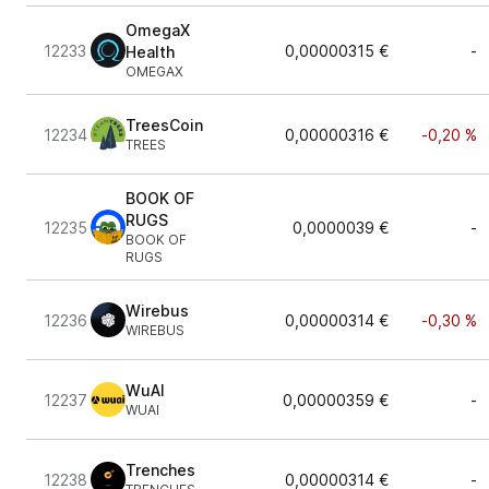
OmegaX
12233
0,00000315 €
-
Health
OMEGAX
TreesCoin
12234
0,00000316 €
-0,20 %
TREES
BOOK OF
RUGS
12235
0,0000039 €
-
BOOK OF
RUGS
Wirebus
12236
0,00000314 €
-0,30 %
WIREBUS
WuAI
12237
0,00000359 €
-
WUAI
Trenches
12238
0,00000314 €
-