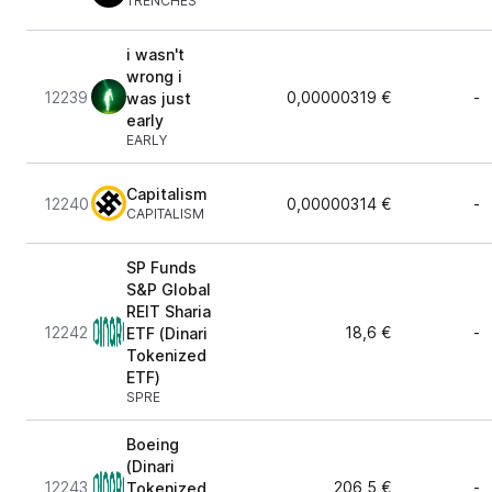
TRENCHES
i wasn't
wrong i
12239
0,00000319 €
-
was just
early
EARLY
Capitalism
12240
0,00000314 €
-
CAPITALISM
SP Funds
S&P Global
REIT Sharia
12242
18,6 €
-
ETF (Dinari
Tokenized
ETF)
SPRE
Boeing
(Dinari
12243
206,5 €
-
Tokenized