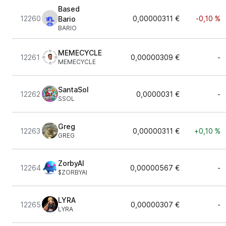
Based
12260
0,00000311 €
-0,10 %
Bario
BARIO
MEMECYCLE
12261
0,00000309 €
-
MEMECYCLE
SantaSol
12262
0,0000031 €
-
SSOL
Greg
12263
0,00000311 €
+0,10 %
GREG
ZorbyAI
12264
0,00000567 €
-
$ZORBYAI
LYRA
12265
0,00000307 €
-
LYRA