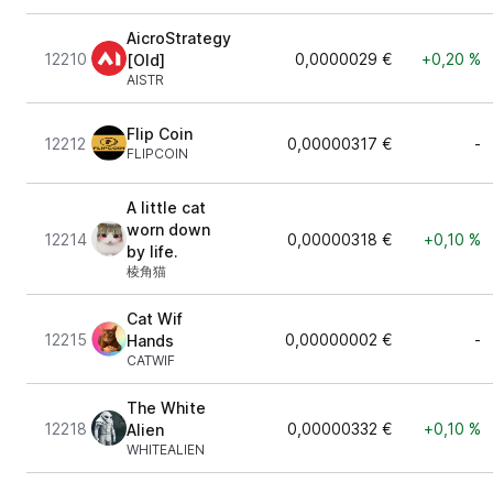
AicroStrategy
12210
0,0000029 €
+0,20 %
[Old]
AISTR
Flip Coin
12212
0,00000317 €
-
FLIPCOIN
A little cat
worn down
12214
0,00000318 €
+0,10 %
by life.
棱角猫
Cat Wif
12215
0,00000002 €
-
Hands
CATWIF
The White
12218
0,00000332 €
+0,10 %
Alien
WHITEALIEN