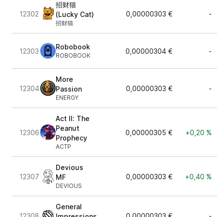
招财猫
12302
0,00000303 €
-
(Lucky Cat)
招财猫
Robobook
12303
0,00000304 €
-
ROBOBOOK
More
12304
0,00000303 €
-
Passion
ENERGY
Act II: The
Peanut
12306
0,00000305 €
+0,20 %
Prophecy
ACTP
Devious
12307
0,00000303 €
+0,40 %
MF
DEVIOUS
General
12308
0,00000303 €
-
Impressions