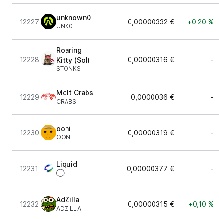
unknown0
12227
0,00000332 €
+0,20 %
UNK0
Roaring
12228
0,00000316 €
-
Kitty (Sol)
STONKS
Molt Crabs
12229
0,0000036 €
-
CRABS
ooni
12230
0,00000319 €
-
OONI
Liquid
12231
0,00000377 €
-
◯
AdZilla
12232
0,00000315 €
+0,10 %
ADZILLA