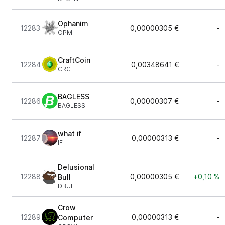
Ophanim
12283
0,00000305 €
-
OPM
CraftCoin
12284
0,00348641 €
-
CRC
BAGLESS
12286
0,00000307 €
-
BAGLESS
what if
12287
0,00000313 €
-
IF
Delusional
12288
0,00000305 €
+0,10 %
Bull
DBULL
Crow
12289
0,00000313 €
-
Computer