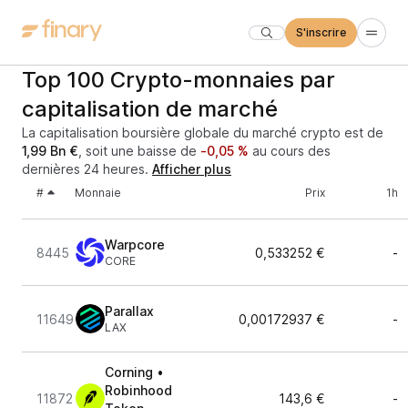
S'inscrire
Top 100 Crypto-monnaies par
capitalisation de marché
La capitalisation boursière globale du marché crypto est de
1,99 Bn €
, soit une baisse de
-0,05 %
au cours des
dernières 24 heures.
Afficher plus
#
Monnaie
Prix
1h
Warpcore
8445
0,533252 €
-
CORE
Parallax
11649
0,00172937 €
-
LAX
Corning •
Robinhood
11872
143,6 €
-