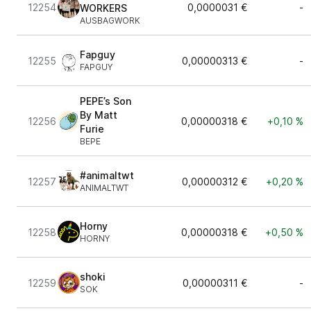
12254
0,0000031 €
-
WORKERS
AUSBAGWORK
Fapguy
12255
0,00000313 €
-
FAPGUY
PEPE’s Son
By Matt
12256
0,00000318 €
+0,10 %
Furie
BEPE
#animaltwt
12257
0,00000312 €
+0,20 %
ANIMALTWT
Horny
12258
0,00000318 €
+0,50 %
HORNY
shoki
12259
0,00000311 €
-
SOK