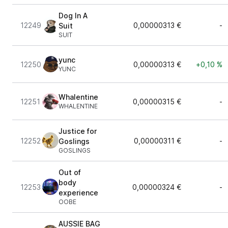
Dog In A
12249
0,00000313 €
-
Suit
SUIT
yunc
12250
0,00000313 €
+0,10 %
YUNC
Whalentine
12251
0,00000315 €
-
WHALENTINE
Justice for
12252
0,00000311 €
-
Goslings
GOSLINGS
Out of
body
12253
0,00000324 €
-
experience
OOBE
AUSSIE BAG