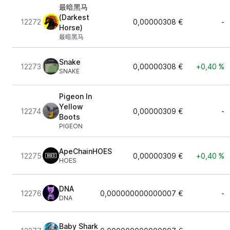
最暗黑马
(Darkest
12272
0,00000308 €
-
Horse)
最暗黑马
Snake
12273
0,00000308 €
+0,40 %
SNAKE
Pigeon In
Yellow
12274
0,00000309 €
-
Boots
PIGEON
ApeChainHOES
12275
0,00000309 €
+0,40 %
HOES
DNA
12276
0,000000000000007 €
-
DNA
Baby Shark