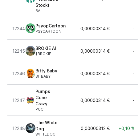
Stock)
BA
PsyopCartoon
12244
0,00000314 €
-
PSYCARTOON
BROKIE AI
12245
0,00000314 €
-
$BROKIE
Bitty Baby
12246
0,00000314 €
-
BITBABY
Pumps
Gone
12247
0,00000314 €
-
Crazy
PGC
The White
12248
0,00000312 €
+0,10 %
Dog
WHITEDOG