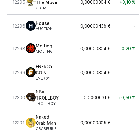
12295
0,00000304 €
+0,10 %
The Move
CBTM
House
12296
0,00000438 €
-
AUCTION
Molting
12298
0,00000304 €
+0,20 %
MOLTING
ENERGY
12299
0,00000304 €
-
COIN
ENERGY
NBA
12300
0,0000031 €
+0,50 %
TROLLBOY
TROLLBOY
Naked
12301
0,00000305 €
-
Crab Man
CRABFURIE