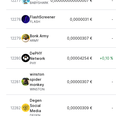
12277
0,000000000000007 €
-
BABYSHARK
FlashScreener
12278
0,0000031 €
-
FLASH
Bonk Army
12279
0,00000307 €
-
ARMY
DePHY
12280
0,00004254 €
+0,10 %
Network
PHY
winston
spider
12281
0,00000307 €
-
monkey
WINSTON
Degen
Social
12282
0,00000309 €
-
Media
DEGEN