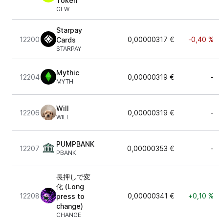
Token
GLW
Starpay
12200
0,00000317 €
-0,40 %
Cards
STARPAY
Mythic
12204
0,00000319 €
-
MYTH
Will
12206
0,00000319 €
-
WILL
PUMPBANK
12207
0,00000353 €
-
PBANK
長押しで変
化 (Long
12208
0,00000341 €
+0,10 %
press to
change)
CHANGE