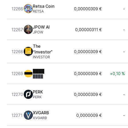
Retsa Coin
12266
0,00000309 €
-
RETSA
JPOW AI
12267
0,00000311 €
-
JPOW
The
12268
0,00000309 €
-
“Investor”
INVESTOR
████
12269
0,00000309 €
+0,10 %
████
PERK
12270
0,00000309 €
-
PERK
XVGARB
12271
0,0000009 €
-
XVGARB