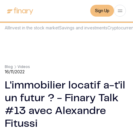
Sign Up
All
Invest in the stock market
Savings and investments
Cryptocurre
Blog
Videos
16/11/2022
L'immobilier locatif a-t'il
un futur ? - Finary Talk
#13 avec Alexandre
Fitussi