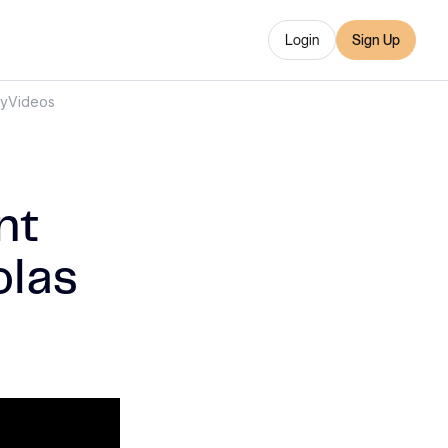
Login
Sign Up
ry
Videos
nt
olas