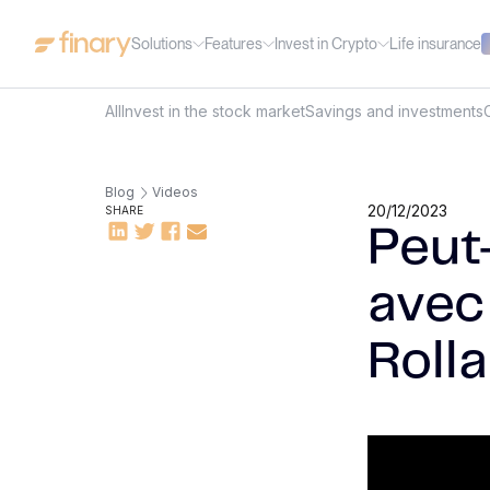
Solutions
Features
Invest in Crypto
Life insurance
All
Invest in the stock market
Savings and investments
Blog
Videos
20/12/2023
SHARE
Peut
avec 
Rolla