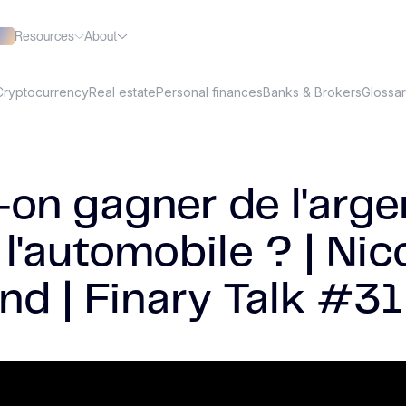
Resources
About
Cryptocurrency
Real estate
Personal finances
Banks & Brokers
Glossa
-on gagner de l'arge
l'automobile ? | Nic
nd | Finary Talk #31