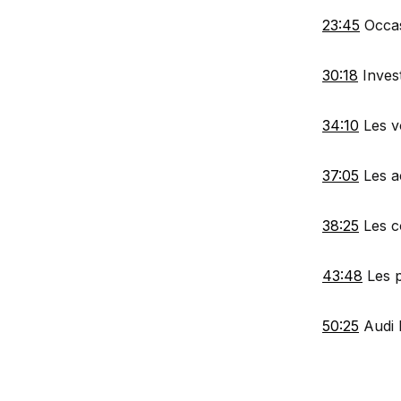
23:45
Occas
30:18
Invest
34:10
Les v
37:05
Les a
38:25
Les c
43:48
Les p
50:25
Audi 